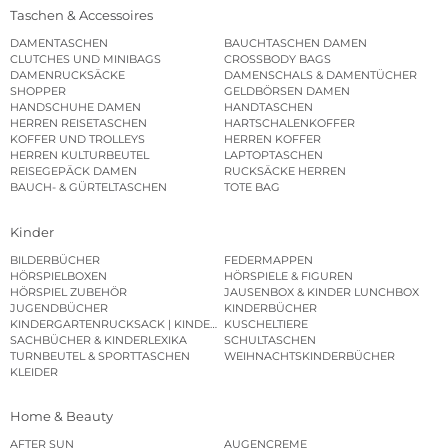
Taschen & Accessoires
DAMENTASCHEN
BAUCHTASCHEN DAMEN
CLUTCHES UND MINIBAGS
CROSSBODY BAGS
DAMENRUCKSÄCKE
DAMENSCHALS & DAMENTÜCHER
SHOPPER
GELDBÖRSEN DAMEN
HANDSCHUHE DAMEN
HANDTASCHEN
HERREN REISETASCHEN
HARTSCHALENKOFFER
KOFFER UND TROLLEYS
HERREN KOFFER
HERREN KULTURBEUTEL
LAPTOPTASCHEN
REISEGEPÄCK DAMEN
RUCKSÄCKE HERREN
BAUCH- & GÜRTELTASCHEN
TOTE BAG
Kinder
BILDERBÜCHER
FEDERMAPPEN
HÖRSPIELBOXEN
HÖRSPIELE & FIGUREN
HÖRSPIEL ZUBEHÖR
JAUSENBOX & KINDER LUNCHBOX
JUGENDBÜCHER
KINDERBÜCHER
KINDERGARTENRUCKSACK | KINDERGARTENBEUTEL
KUSCHELTIERE
SACHBÜCHER & KINDERLEXIKA
SCHULTASCHEN
TURNBEUTEL & SPORTTASCHEN
WEIHNACHTSKINDERBÜCHER
KLEIDER
Home & Beauty
AFTER SUN
AUGENCREME