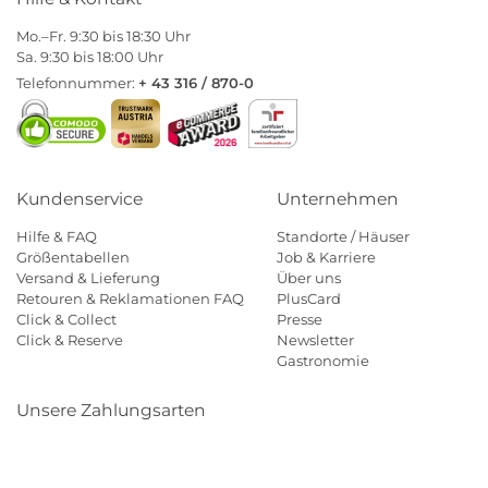
Mo.–Fr. 9:30 bis 18:30 Uhr
Sa. 9:30 bis 18:00 Uhr
Telefonnummer:
+ 43 316 / 870-0
Kundenservice
Unternehmen
Hilfe & FAQ
Standorte / Häuser
Größentabellen
Job & Karriere
Versand & Lieferung
Über uns
Retouren & Reklamationen FAQ
PlusCard
Click & Collect
Presse
Click & Reserve
Newsletter
Gastronomie
Unsere Zahlungsarten
Klarna
Paypal
Mastercard
Visa
Diners
Eps
Shop