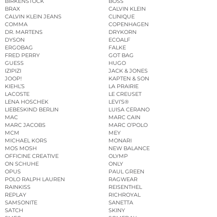
BIRKENSTOCK
BOSS
BRAX
CALVIN KLEIN
CALVIN KLEIN JEANS
CLINIQUE
COMMA
COPENHAGEN
DR. MARTENS
DRYKORN
DYSON
ECOALF
ERGOBAG
FALKE
FRED PERRY
GOT BAG
GUESS
HUGO
IZIPIZI
JACK & JONES
JOOP!
KAPTEN & SON
KIEHL’S
LA PRAIRIE
LACOSTE
LE CREUSET
LENA HOSCHEK
LEVI’S®
LIEBESKIND BERLIN
LUISA CERANO
MAC
MARC CAIN
MARC JACOBS
MARC O’POLO
MCM
MEY
MICHAEL KORS
MONARI
MOS MOSH
NEW BALANCE
OFFICINE CREATIVE
OLYMP
ON SCHUHE
ONLY
OPUS
PAUL GREEN
POLO RALPH LAUREN
RAGWEAR
RAINKISS
REISENTHEL
REPLAY
RICHROYAL
SAMSONITE
SANETTA
SATCH
SKINY