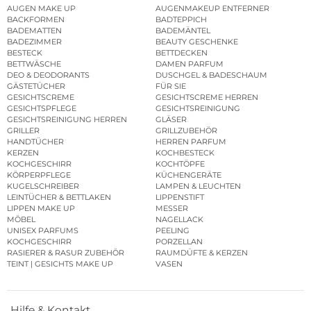
AUGEN MAKE UP
AUGENMAKEUP ENTFERNER
BACKFORMEN
BADTEPPICH
BADEMATTEN
BADEMÄNTEL
BADEZIMMER
BEAUTY GESCHENKE
BESTECK
BETTDECKEN
BETTWÄSCHE
DAMEN PARFUM
DEO & DEODORANTS
DUSCHGEL & BADESCHAUM
GÄSTETÜCHER
FÜR SIE
GESICHTSCREME
GESICHTSCREME HERREN
GESICHTSPFLEGE
GESICHTSREINIGUNG
GESICHTSREINIGUNG HERREN
GLÄSER
GRILLER
GRILLZUBEHÖR
HANDTÜCHER
HERREN PARFUM
KERZEN
KOCHBESTECK
KOCHGESCHIRR
KOCHTÖPFE
KÖRPERPFLEGE
KÜCHENGERÄTE
KUGELSCHREIBER
LAMPEN & LEUCHTEN
LEINTÜCHER & BETTLAKEN
LIPPENSTIFT
LIPPEN MAKE UP
MESSER
MÖBEL
NAGELLACK
UNISEX PARFUMS
PEELING
KOCHGESCHIRR
PORZELLAN
RASIERER & RASUR ZUBEHÖR
RAUMDÜFTE & KERZEN
TEINT | GESICHTS MAKE UP
VASEN
Hilfe & Kontakt