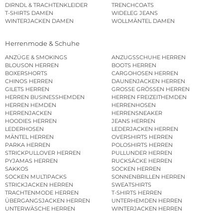
DIRNDL & TRACHTENKLEIDER
TRENCHCOATS
T-SHIRTS DAMEN
WIDELEG JEANS
WINTERJACKEN DAMEN
WOLLMÄNTEL DAMEN
Herrenmode & Schuhe
ANZÜGE & SMOKINGS
ANZUGSSCHUHE HERREN
BLOUSON HERREN
BOOTS HERREN
BOXERSHORTS
CARGOHOSEN HERREN
CHINOS HERREN
DAUNENJACKEN HERREN
GILETS HERREN
GROSSE GRÖSSEN HERREN
HERREN BUSINESSHEMDEN
HERREN FREIZEITHEMDEN
HERREN HEMDEN
HERRENHOSEN
HERRENJACKEN
HERRENSNEAKER
HOODIES HERREN
JEANS HERREN
LEDERHOSEN
LEDERJACKEN HERREN
MÄNTEL HERREN
OVERSHIRTS HERREN
PARKA HERREN
POLOSHIRTS HERREN
STRICKPULLOVER HERREN
PULLUNDER HERREN
PYJAMAS HERREN
RUCKSÄCKE HERREN
SAKKOS
SOCKEN HERREN
SOCKEN MULTIPACKS
SONNENBRILLEN HERREN
STRICKJACKEN HERREN
SWEATSHIRTS
TRACHTENMODE HERREN
T-SHIRTS HERREN
ÜBERGANGSJACKEN HERREN
UNTERHEMDEN HERREN
UNTERWÄSCHE HERREN
WINTERJACKEN HERREN