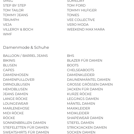
SMEG
SOMEDAY
STEP BY STEP
TOM FORD
TOM TAILOR
TOMMY HILFIGER
TOMMY JEANS
TONIES
TRIUMPH
VEE COLLECTIVE
VEJA
VERO MODA
VILLEROY & BOCH
WEEKEND MAX MARA
WMF
Damenmode & Schuhe
BALLOON / BARREL JEANS
BHS
BIKINIS
BLAZER FÜR DAMEN
BLUSEN
BOOTS
CAPES
CHELSEABOOTS
DAMENHOSEN
DAMENKLEIDER
DAMENPULLOVER
DAUNENMÄNTEL DAMEN
DIRNDLBLUSEN
GROSSE GRÖSSEN DAMEN
HEMDBLUSEN
JACKEN FÜR DAMEN
JEANS DAMEN
KURZE RÖCKE
LANGE RÖCKE
LEGGINGS DAMEN
LOUNGEWEAR
MÄNTEL DAMEN
MARLENEHOSE
MAXIKLEIDER
MIDI RÖCKE
MIDIKLEIDER
RÖCKE
SHAPEWEAR DAMEN
SONNENBRILLEN DAMEN
STIEFEL DAMEN
STIEFELETTEN FÜR DAMEN
STRICKJACKEN DAMEN
SWEATSHIRTS FÜR DAMEN
SOCKEN DAMEN