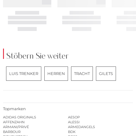
Stöbern Sie weiter
LUIS TRENKER
HERREN
TRACHT
GILETS
Topmarken
ADIDAS ORIGINALS
AESOP
AFFENZAHN
ALESSI
ARMANI/PRIVÉ
ARMEDANGELS
BARBOUR
BDK