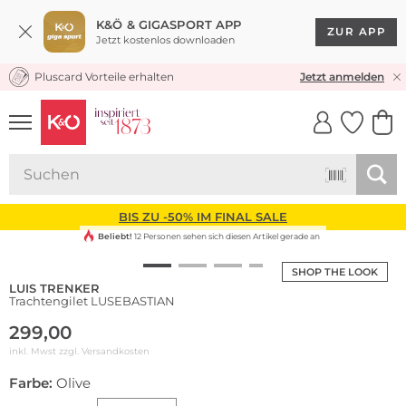
K&Ö & GIGASPORT APP
ZUR APP
Jetzt kostenlos downloaden
Pluscard Vorteile erhalten
KOSTENLOSER VERSAND* & RÜCKVERSAND
Jetzt anmelden
UNSERE APP
CLICK &
CLICK &
COLLECT
RESERVE
BIS ZU -50% IM FINAL SALE
Beliebt!
12 Personen sehen sich diesen Artikel gerade an
SHOP THE LOOK
LUIS TRENKER
Trachtengilet LUSEBASTIAN
299,00
inkl. Mwst zzgl.
Versandkosten
Farbe:
Olive