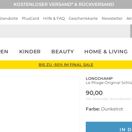
KOSTENLOSER VERSAND* & RÜCKVERSAND
Standorte
PlusCard
Hilfe & FAQ
Geschenkkarte
Newsletter
Ak
REN
KINDER
BEAUTY
HOME & LIVING
BIS ZU -50% IM FINAL SALE
LONGCHAMP
Le Pliage Original Sch
90,00
inkl. Mwst zzgl.
Versandkosten
Farbe:
Dunkelrot
IN 