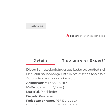
Nachhaltig
Beliebt!
10 Personen sehen sich d
Details
Tipp unserer Expert
Dieser Schlüsselanhänger aus Leder präsentiert s
Der Schlüsselanhänger ist ein praktisches Accesso
Accessoires aus Leder oder Metall.
Artikelnummer
: 36099H17
Maße: 16 cm (L) x 3,5 cm (H)
Material
: Rindsleder
Details
: Karabiner
Farbbezeichnung
: P87 Bordeaux