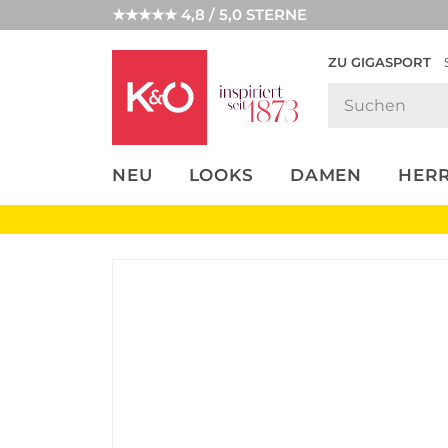
★★★★★ 4,8 / 5,0 STERNE
ZU GIGASPORT
FASHION-
UNSERE APP
CLICK &
CLICK &
TRENDS
COLLECT
RESERVE
NEU
LOOKS
DAMEN
HER