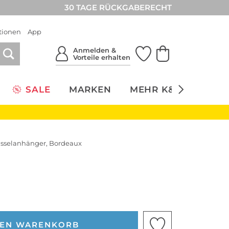
30 TAGE RÜCKGABERECHT
tionen
App
Anmelden &
Vorteile erhalten
SALE
MARKEN
MEHR K&Ö
NACH
lüsselanhänger, Bordeaux
DEN WARENKORB