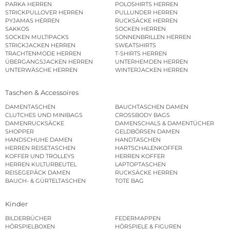
PARKA HERREN
POLOSHIRTS HERREN
STRICKPULLOVER HERREN
PULLUNDER HERREN
PYJAMAS HERREN
RUCKSÄCKE HERREN
SAKKOS
SOCKEN HERREN
SOCKEN MULTIPACKS
SONNENBRILLEN HERREN
STRICKJACKEN HERREN
SWEATSHIRTS
TRACHTENMODE HERREN
T-SHIRTS HERREN
ÜBERGANGSJACKEN HERREN
UNTERHEMDEN HERREN
UNTERWÄSCHE HERREN
WINTERJACKEN HERREN
Taschen & Accessoires
DAMENTASCHEN
BAUCHTASCHEN DAMEN
CLUTCHES UND MINIBAGS
CROSSBODY BAGS
DAMENRUCKSÄCKE
DAMENSCHALS & DAMENTÜCHER
SHOPPER
GELDBÖRSEN DAMEN
HANDSCHUHE DAMEN
HANDTASCHEN
HERREN REISETASCHEN
HARTSCHALENKOFFER
KOFFER UND TROLLEYS
HERREN KOFFER
HERREN KULTURBEUTEL
LAPTOPTASCHEN
REISEGEPÄCK DAMEN
RUCKSÄCKE HERREN
BAUCH- & GÜRTELTASCHEN
TOTE BAG
Kinder
BILDERBÜCHER
FEDERMAPPEN
HÖRSPIELBOXEN
HÖRSPIELE & FIGUREN