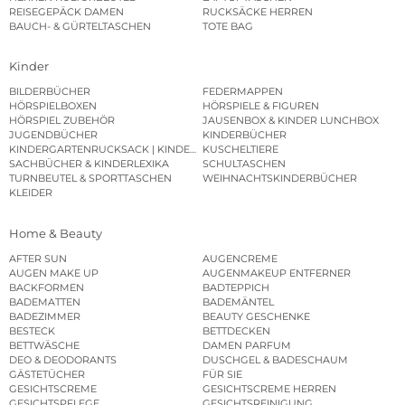
REISEGEPÄCK DAMEN
RUCKSÄCKE HERREN
BAUCH- & GÜRTELTASCHEN
TOTE BAG
Kinder
BILDERBÜCHER
FEDERMAPPEN
HÖRSPIELBOXEN
HÖRSPIELE & FIGUREN
HÖRSPIEL ZUBEHÖR
JAUSENBOX & KINDER LUNCHBOX
JUGENDBÜCHER
KINDERBÜCHER
KINDERGARTENRUCKSACK | KINDERGARTENBEUTEL
KUSCHELTIERE
SACHBÜCHER & KINDERLEXIKA
SCHULTASCHEN
TURNBEUTEL & SPORTTASCHEN
WEIHNACHTSKINDERBÜCHER
KLEIDER
Home & Beauty
AFTER SUN
AUGENCREME
AUGEN MAKE UP
AUGENMAKEUP ENTFERNER
BACKFORMEN
BADTEPPICH
BADEMATTEN
BADEMÄNTEL
BADEZIMMER
BEAUTY GESCHENKE
BESTECK
BETTDECKEN
BETTWÄSCHE
DAMEN PARFUM
DEO & DEODORANTS
DUSCHGEL & BADESCHAUM
GÄSTETÜCHER
FÜR SIE
GESICHTSCREME
GESICHTSCREME HERREN
GESICHTSPFLEGE
GESICHTSREINIGUNG