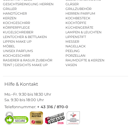
GESICHTSREINIGUNG HERREN
GLÄSER
GRILLER
GRILLZUBEHÖR
HANDTÜCHER
HERREN PARFUM
KERZEN
KOCHBESTECK
KOCHGESCHIRR
KOCHTÖPFE
KÖRPERPFLEGE
KÜCHENGERÄTE
KUGELSCHREIBER
LAMPEN & LEUCHTEN
LEINTÜCHER & BETTLAKEN
LIPPENSTIFT
LIPPEN MAKE UP
MESSER
MÖBEL
NAGELLACK
UNISEX PARFUMS
PEELING
KOCHGESCHIRR
PORZELLAN
RASIERER & RASUR ZUBEHÖR
RAUMDÜFTE & KERZEN
TEINT | GESICHTS MAKE UP
VASEN
Hilfe & Kontakt
Mo.–Fr. 9:30 bis 18:30 Uhr
Sa. 9:30 bis 18:00 Uhr
Telefonnummer:
+ 43 316 / 870-0