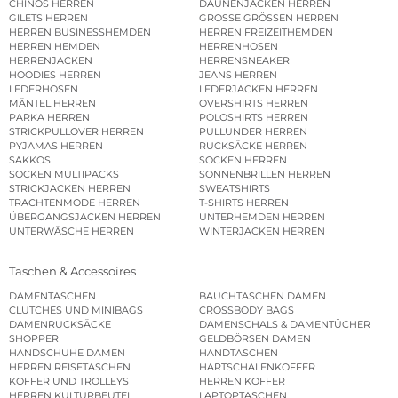
CHINOS HERREN
DAUNENJACKEN HERREN
GILETS HERREN
GROSSE GRÖSSEN HERREN
HERREN BUSINESSHEMDEN
HERREN FREIZEITHEMDEN
HERREN HEMDEN
HERRENHOSEN
HERRENJACKEN
HERRENSNEAKER
HOODIES HERREN
JEANS HERREN
LEDERHOSEN
LEDERJACKEN HERREN
MÄNTEL HERREN
OVERSHIRTS HERREN
PARKA HERREN
POLOSHIRTS HERREN
STRICKPULLOVER HERREN
PULLUNDER HERREN
PYJAMAS HERREN
RUCKSÄCKE HERREN
SAKKOS
SOCKEN HERREN
SOCKEN MULTIPACKS
SONNENBRILLEN HERREN
STRICKJACKEN HERREN
SWEATSHIRTS
TRACHTENMODE HERREN
T-SHIRTS HERREN
ÜBERGANGSJACKEN HERREN
UNTERHEMDEN HERREN
UNTERWÄSCHE HERREN
WINTERJACKEN HERREN
Taschen & Accessoires
DAMENTASCHEN
BAUCHTASCHEN DAMEN
CLUTCHES UND MINIBAGS
CROSSBODY BAGS
DAMENRUCKSÄCKE
DAMENSCHALS & DAMENTÜCHER
SHOPPER
GELDBÖRSEN DAMEN
HANDSCHUHE DAMEN
HANDTASCHEN
HERREN REISETASCHEN
HARTSCHALENKOFFER
KOFFER UND TROLLEYS
HERREN KOFFER
HERREN KULTURBEUTEL
LAPTOPTASCHEN