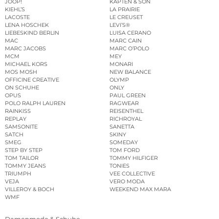
JOOP!
KAPTEN & SON
KIEHL’S
LA PRAIRIE
LACOSTE
LE CREUSET
LENA HOSCHEK
LEVI’S®
LIEBESKIND BERLIN
LUISA CERANO
MAC
MARC CAIN
MARC JACOBS
MARC O’POLO
MCM
MEY
MICHAEL KORS
MONARI
MOS MOSH
NEW BALANCE
OFFICINE CREATIVE
OLYMP
ON SCHUHE
ONLY
OPUS
PAUL GREEN
POLO RALPH LAUREN
RAGWEAR
RAINKISS
REISENTHEL
REPLAY
RICHROYAL
SAMSONITE
SANETTA
SATCH
SKINY
SMEG
SOMEDAY
STEP BY STEP
TOM FORD
TOM TAILOR
TOMMY HILFIGER
TOMMY JEANS
TONIES
TRIUMPH
VEE COLLECTIVE
VEJA
VERO MODA
VILLEROY & BOCH
WEEKEND MAX MARA
WMF
Damenmode & Schuhe