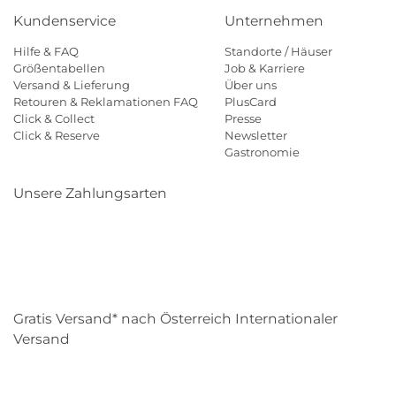
Kundenservice
Unternehmen
Hilfe & FAQ
Standorte / Häuser
Größentabellen
Job & Karriere
Versand & Lieferung
Über uns
Retouren & Reklamationen FAQ
PlusCard
Click & Collect
Presse
Click & Reserve
Newsletter
Gastronomie
Unsere Zahlungsarten
Klarna
Paypal
Mastercard
Visa
Diners
Eps
Shop
Applepay
Amazon
Gratis Versand* nach Österreich Internationaler
Versand