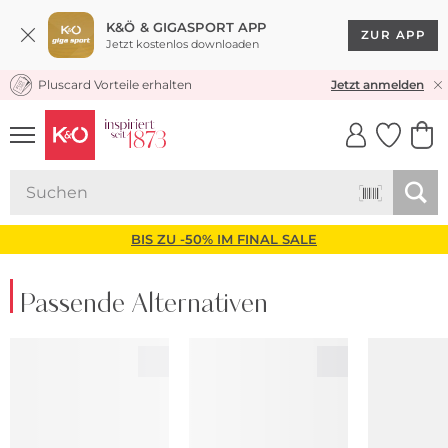
K&Ö & GIGASPORT APP
ZUR APP
Jetzt kostenlos downloaden
Pluscard Vorteile erhalten
KOSTENLOSER VERSAND* & RÜCKVERSAND
Jetzt anmelden
UNSERE APP
CLICK &
CLICK &
COLLECT
RESERVE
BIS ZU -50% IM FINAL SALE
Passende Alternativen