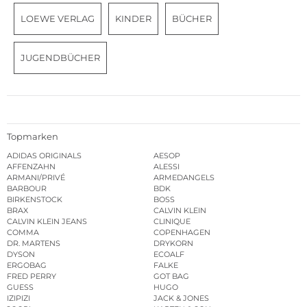
LOEWE VERLAG
KINDER
BÜCHER
JUGENDBÜCHER
Topmarken
ADIDAS ORIGINALS
AESOP
AFFENZAHN
ALESSI
ARMANI/PRIVÉ
ARMEDANGELS
BARBOUR
BDK
BIRKENSTOCK
BOSS
BRAX
CALVIN KLEIN
CALVIN KLEIN JEANS
CLINIQUE
COMMA
COPENHAGEN
DR. MARTENS
DRYKORN
DYSON
ECOALF
ERGOBAG
FALKE
FRED PERRY
GOT BAG
GUESS
HUGO
IZIPIZI
JACK & JONES