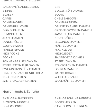
BALLOON / BARREL JEANS
BHS
BIKINIS
BLAZER FÜR DAMEN
BLUSEN
BOOTS
CAPES
CHELSEABOOTS
DAMENHOSEN
DAMENKLEIDER
DAMENPULLOVER
DAUNENMÄNTEL DAMEN
DIRNDLBLUSEN
GROSSE GRÖSSEN DAMEN
HEMDBLUSEN
JACKEN FÜR DAMEN
JEANS DAMEN
KURZE RÖCKE
LANGE RÖCKE
LEGGINGS DAMEN
LOUNGEWEAR
MÄNTEL DAMEN
MARLENEHOSE
MAXIKLEIDER
MIDI RÖCKE
MIDIKLEIDER
RÖCKE
SHAPEWEAR DAMEN
SONNENBRILLEN DAMEN
STIEFEL DAMEN
STIEFELETTEN FÜR DAMEN
STRICKJACKEN DAMEN
SWEATSHIRTS FÜR DAMEN
SOCKEN DAMEN
DIRNDL & TRACHTENKLEIDER
TRENCHCOATS
T-SHIRTS DAMEN
WIDELEG JEANS
WINTERJACKEN DAMEN
WOLLMÄNTEL DAMEN
Herrenmode & Schuhe
ANZÜGE & SMOKINGS
ANZUGSSCHUHE HERREN
BLOUSON HERREN
BOOTS HERREN
BOXERSHORTS
CARGOHOSEN HERREN