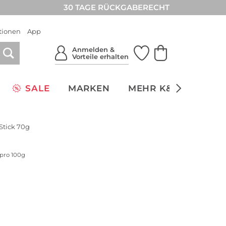
30 TAGE RÜCKGABERECHT
tionen
App
Anmelden &
Vorteile erhalten
SALE
MARKEN
MEHR K&Ö
NACH
Stick 70g
 pro 100g