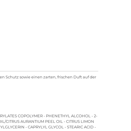
n Schutz sowie einen zarten, frischen Duft auf der
CRYLATES COPOLYMER - PHENETHYL ALCOHOL - 2-
L/CITRUS AURANTIUM PEEL OIL - CITRUS LIMON
XYLGLYCERIN - CAPRYLYL GLYCOL - STEARIC ACID -