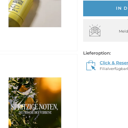
IN 
Meld
Lieferoption:
Click & Rese
Filialverfügba