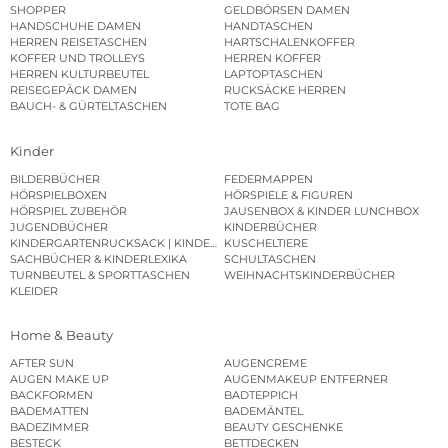
SHOPPER
GELDBÖRSEN DAMEN
HANDSCHUHE DAMEN
HANDTASCHEN
HERREN REISETASCHEN
HARTSCHALENKOFFER
KOFFER UND TROLLEYS
HERREN KOFFER
HERREN KULTURBEUTEL
LAPTOPTASCHEN
REISEGEPÄCK DAMEN
RUCKSÄCKE HERREN
BAUCH- & GÜRTELTASCHEN
TOTE BAG
Kinder
BILDERBÜCHER
FEDERMAPPEN
HÖRSPIELBOXEN
HÖRSPIELE & FIGUREN
HÖRSPIEL ZUBEHÖR
JAUSENBOX & KINDER LUNCHBOX
JUGENDBÜCHER
KINDERBÜCHER
KINDERGARTENRUCKSACK | KINDERGARTENBEUTEL
KUSCHELTIERE
SACHBÜCHER & KINDERLEXIKA
SCHULTASCHEN
TURNBEUTEL & SPORTTASCHEN
WEIHNACHTSKINDERBÜCHER
KLEIDER
Home & Beauty
AFTER SUN
AUGENCREME
AUGEN MAKE UP
AUGENMAKEUP ENTFERNER
BACKFORMEN
BADTEPPICH
BADEMATTEN
BADEMÄNTEL
BADEZIMMER
BEAUTY GESCHENKE
BESTECK
BETTDECKEN