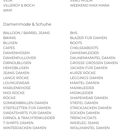
VEJA
VERO MODA
VILLEROY & BOCH
WEEKEND MAX MARA
WMF
Damenmode & Schuhe
BALLOON / BARREL JEANS
BHS
BIKINIS
BLAZER FÜR DAMEN
BLUSEN
BOOTS
CAPES
CHELSEABOOTS
DAMENHOSEN
DAMENKLEIDER
DAMENPULLOVER
DAUNENMÄNTEL DAMEN
DIRNDLBLUSEN
GROSSE GRÖSSEN DAMEN
HEMDBLUSEN
JACKEN FÜR DAMEN
JEANS DAMEN
KURZE RÖCKE
LANGE RÖCKE
LEGGINGS DAMEN
LOUNGEWEAR
MÄNTEL DAMEN
MARLENEHOSE
MAXIKLEIDER
MIDI RÖCKE
MIDIKLEIDER
RÖCKE
SHAPEWEAR DAMEN
SONNENBRILLEN DAMEN
STIEFEL DAMEN
STIEFELETTEN FÜR DAMEN
STRICKJACKEN DAMEN
SWEATSHIRTS FÜR DAMEN
SOCKEN DAMEN
DIRNDL & TRACHTENKLEIDER
TRENCHCOATS
T-SHIRTS DAMEN
WIDELEG JEANS
WINTERJACKEN DAMEN
WOLLMÄNTEL DAMEN