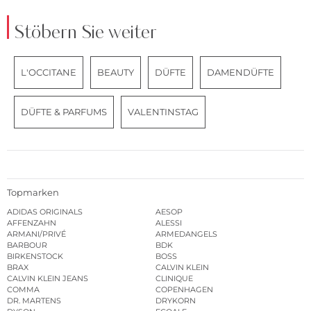
Stöbern Sie weiter
L'OCCITANE
BEAUTY
DÜFTE
DAMENDÜFTE
DÜFTE & PARFUMS
VALENTINSTAG
Topmarken
ADIDAS ORIGINALS
AESOP
AFFENZAHN
ALESSI
ARMANI/PRIVÉ
ARMEDANGELS
BARBOUR
BDK
BIRKENSTOCK
BOSS
BRAX
CALVIN KLEIN
CALVIN KLEIN JEANS
CLINIQUE
COMMA
COPENHAGEN
DR. MARTENS
DRYKORN