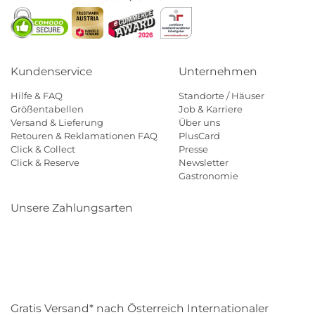
Kundenservice
Unternehmen
Hilfe & FAQ
Standorte / Häuser
Größentabellen
Job & Karriere
Versand & Lieferung
Über uns
Retouren & Reklamationen FAQ
PlusCard
Click & Collect
Presse
Click & Reserve
Newsletter
Gastronomie
Unsere Zahlungsarten
Klarna
Paypal
Mastercard
Visa
Diners
Eps
Shop
Applepay
Amazon
Gratis Versand* nach Österreich Internationaler