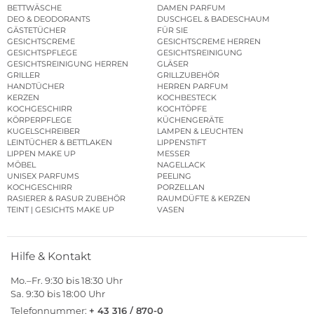
BETTWÄSCHE
DAMEN PARFUM
DEO & DEODORANTS
DUSCHGEL & BADESCHAUM
GÄSTETÜCHER
FÜR SIE
GESICHTSCREME
GESICHTSCREME HERREN
GESICHTSPFLEGE
GESICHTSREINIGUNG
GESICHTSREINIGUNG HERREN
GLÄSER
GRILLER
GRILLZUBEHÖR
HANDTÜCHER
HERREN PARFUM
KERZEN
KOCHBESTECK
KOCHGESCHIRR
KOCHTÖPFE
KÖRPERPFLEGE
KÜCHENGERÄTE
KUGELSCHREIBER
LAMPEN & LEUCHTEN
LEINTÜCHER & BETTLAKEN
LIPPENSTIFT
LIPPEN MAKE UP
MESSER
MÖBEL
NAGELLACK
UNISEX PARFUMS
PEELING
KOCHGESCHIRR
PORZELLAN
RASIERER & RASUR ZUBEHÖR
RAUMDÜFTE & KERZEN
TEINT | GESICHTS MAKE UP
VASEN
Hilfe & Kontakt
Mo.–Fr. 9:30 bis 18:30 Uhr
Sa. 9:30 bis 18:00 Uhr
Telefonnummer:
+ 43 316 / 870-0