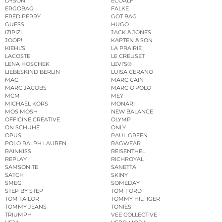
DYSON
ECOALF
ERGOBAG
FALKE
FRED PERRY
GOT BAG
GUESS
HUGO
IZIPIZI
JACK & JONES
JOOP!
KAPTEN & SON
KIEHL’S
LA PRAIRIE
LACOSTE
LE CREUSET
LENA HOSCHEK
LEVI’S®
LIEBESKIND BERLIN
LUISA CERANO
MAC
MARC CAIN
MARC JACOBS
MARC O’POLO
MCM
MEY
MICHAEL KORS
MONARI
MOS MOSH
NEW BALANCE
OFFICINE CREATIVE
OLYMP
ON SCHUHE
ONLY
OPUS
PAUL GREEN
POLO RALPH LAUREN
RAGWEAR
RAINKISS
REISENTHEL
REPLAY
RICHROYAL
SAMSONITE
SANETTA
SATCH
SKINY
SMEG
SOMEDAY
STEP BY STEP
TOM FORD
TOM TAILOR
TOMMY HILFIGER
TOMMY JEANS
TONIES
TRIUMPH
VEE COLLECTIVE