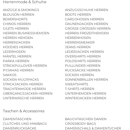
Herrenmode & Schuhe
ANZÜGE & SMOKINGS
ANZUGSSCHUHE HERREN
BLOUSON HERREN
BOOTS HERREN
BOXERSHORTS
CARGOHOSEN HERREN
CHINOS HERREN
DAUNENJACKEN HERREN
GILETS HERREN
GROSSE GRÖSSEN HERREN
HERREN BUSINESSHEMDEN
HERREN FREIZEITHEMDEN
HERREN HEMDEN
HERRENHOSEN
HERRENJACKEN
HERRENSNEAKER
HOODIES HERREN
JEANS HERREN
LEDERHOSEN
LEDERJACKEN HERREN
MÄNTEL HERREN
OVERSHIRTS HERREN
PARKA HERREN
POLOSHIRTS HERREN
STRICKPULLOVER HERREN
PULLUNDER HERREN
PYJAMAS HERREN
RUCKSÄCKE HERREN
SAKKOS
SOCKEN HERREN
SOCKEN MULTIPACKS
SONNENBRILLEN HERREN
STRICKJACKEN HERREN
SWEATSHIRTS
TRACHTENMODE HERREN
T-SHIRTS HERREN
ÜBERGANGSJACKEN HERREN
UNTERHEMDEN HERREN
UNTERWÄSCHE HERREN
WINTERJACKEN HERREN
Taschen & Accessoires
DAMENTASCHEN
BAUCHTASCHEN DAMEN
CLUTCHES UND MINIBAGS
CROSSBODY BAGS
DAMENRUCKSÄCKE
DAMENSCHALS & DAMENTÜCHER