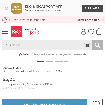
K&Ö & GIGASPORT APP
ZUR APP
Jetzt kostenlos downloaden
Pluscard Vorteile erhalten
KOSTENLOSER VERSAND* & RÜCKVERSAND
Jetzt anmelden
UNSERE APP
CLICK &
CLICK &
COLLECT
RESERVE
Beliebt!
2 Personen haben den Artikel gerade im Warenkorb
L'OCCITANE
Osmanthus Abricot Eau de Toilette 50ml
65,00
Grundpreis: € 86,67 / Preis pro 100ml
inkl. Mwst zzgl.
Versandkosten
IN DEN WARENKORB