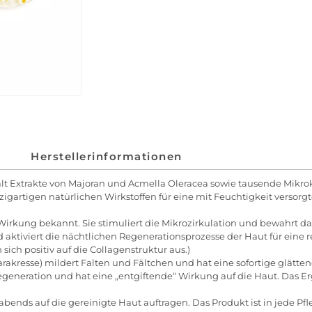
Herstellerinformationen
̈lt Extrakte von Majoran und Acmella Oleracea sowie tausende Mikro
zigartigen natürlichen Wirkstoffen für eine mit Feuchtigkeit versor
ng-Wirkung bekannt. Sie stimuliert die Mikrozirkulation und bewahrt 
aktiviert die nächtlichen Regenerationsprozesse der Haut für eine r
n sich positiv auf die Collagenstruktur aus.)
Parakresse) mildert Falten und Fältchen und hat eine sofortige glät
 Regeneration und hat eine „entgiftende“ Wirkung auf die Haut. Das Er
ends auf die gereinigte Haut auftragen. Das Produkt ist in jede Pfle