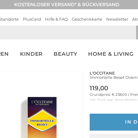
KOSTENLOSER VERSAND* & RÜCKVERSAND
Standorte
PlusCard
Hilfe & FAQ
Geschenkkarte
Newsletter
Ak
REN
KINDER
BEAUTY
HOME & LIVING
L'OCCITANE
Immortelle Reset Overn
119,00
Grundpreis: € 238,00 / Pre
inkl. Mwst zzgl.
Versandkosten
IN 