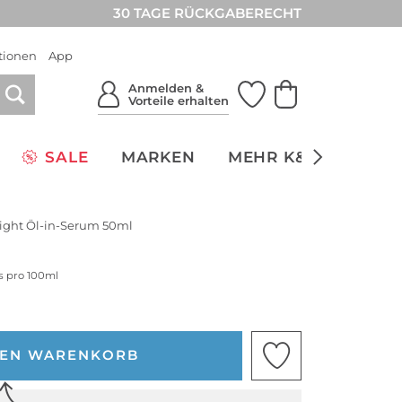
30 TAGE RÜCKGABERECHT
tionen
App
Anmelden &
Vorteile erhalten
SALE
MARKEN
MEHR K&Ö
NACH
ight Öl-in-Serum 50ml
is pro 100ml
DEN WARENKORB