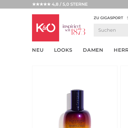
★★★★★ 4,8 / 5,0 STERNE
ZU GIGASPORT
FASHION-
UNSERE APP
CLICK &
CLICK &
TRENDS
COLLECT
RESERVE
NEU
LOOKS
DAMEN
HER