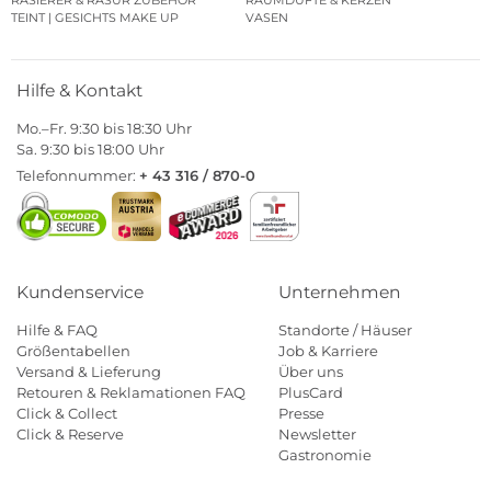
RASIERER & RASUR ZUBEHÖR
RAUMDÜFTE & KERZEN
TEINT | GESICHTS MAKE UP
VASEN
Hilfe & Kontakt
Mo.–Fr. 9:30 bis 18:30 Uhr
Sa. 9:30 bis 18:00 Uhr
Telefonnummer:
+ 43 316 / 870-0
Kundenservice
Unternehmen
Hilfe & FAQ
Standorte / Häuser
Größentabellen
Job & Karriere
Versand & Lieferung
Über uns
Retouren & Reklamationen FAQ
PlusCard
Click & Collect
Presse
Click & Reserve
Newsletter
Gastronomie