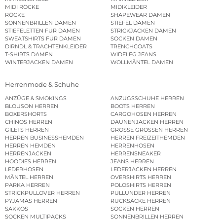
MIDI RÖCKE
MIDIKLEIDER
RÖCKE
SHAPEWEAR DAMEN
SONNENBRILLEN DAMEN
STIEFEL DAMEN
STIEFELETTEN FÜR DAMEN
STRICKJACKEN DAMEN
SWEATSHIRTS FÜR DAMEN
SOCKEN DAMEN
DIRNDL & TRACHTENKLEIDER
TRENCHCOATS
T-SHIRTS DAMEN
WIDELEG JEANS
WINTERJACKEN DAMEN
WOLLMÄNTEL DAMEN
Herrenmode & Schuhe
ANZÜGE & SMOKINGS
ANZUGSSCHUHE HERREN
BLOUSON HERREN
BOOTS HERREN
BOXERSHORTS
CARGOHOSEN HERREN
CHINOS HERREN
DAUNENJACKEN HERREN
GILETS HERREN
GROSSE GRÖSSEN HERREN
HERREN BUSINESSHEMDEN
HERREN FREIZEITHEMDEN
HERREN HEMDEN
HERRENHOSEN
HERRENJACKEN
HERRENSNEAKER
HOODIES HERREN
JEANS HERREN
LEDERHOSEN
LEDERJACKEN HERREN
MÄNTEL HERREN
OVERSHIRTS HERREN
PARKA HERREN
POLOSHIRTS HERREN
STRICKPULLOVER HERREN
PULLUNDER HERREN
PYJAMAS HERREN
RUCKSÄCKE HERREN
SAKKOS
SOCKEN HERREN
SOCKEN MULTIPACKS
SONNENBRILLEN HERREN