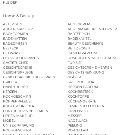
KLEIDER
Home & Beauty
AFTER SUN
AUGENCREME
AUGEN MAKE UP
AUGENMAKEUP ENTFERNER
BACKFORMEN
BADTEPPICH
BADEMATTEN
BADEMÄNTEL
BADEZIMMER
BEAUTY GESCHENKE
BESTECK
BETTDECKEN
BETTWÄSCHE
DAMEN PARFUM
DEO & DEODORANTS
DUSCHGEL & BADESCHAUM
GÄSTETÜCHER
FÜR SIE
GESICHTSCREME
GESICHTSCREME HERREN
GESICHTSPFLEGE
GESICHTSREINIGUNG
GESICHTSREINIGUNG HERREN
GLÄSER
GRILLER
GRILLZUBEHÖR
HANDTÜCHER
HERREN PARFUM
KERZEN
KOCHBESTECK
KOCHGESCHIRR
KOCHTÖPFE
KÖRPERPFLEGE
KÜCHENGERÄTE
KUGELSCHREIBER
LAMPEN & LEUCHTEN
LEINTÜCHER & BETTLAKEN
LIPPENSTIFT
LIPPEN MAKE UP
MESSER
MÖBEL
NAGELLACK
UNISEX PARFUMS
PEELING
KOCHGESCHIRR
PORZELLAN