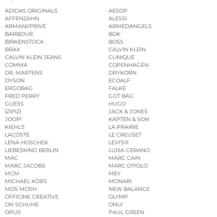
ADIDAS ORIGINALS
AESOP
AFFENZAHN
ALESSI
ARMANI/PRIVÉ
ARMEDANGELS
BARBOUR
BDK
BIRKENSTOCK
BOSS
BRAX
CALVIN KLEIN
CALVIN KLEIN JEANS
CLINIQUE
COMMA
COPENHAGEN
DR. MARTENS
DRYKORN
DYSON
ECOALF
ERGOBAG
FALKE
FRED PERRY
GOT BAG
GUESS
HUGO
IZIPIZI
JACK & JONES
JOOP!
KAPTEN & SON
KIEHL’S
LA PRAIRIE
LACOSTE
LE CREUSET
LENA HOSCHEK
LEVI’S®
LIEBESKIND BERLIN
LUISA CERANO
MAC
MARC CAIN
MARC JACOBS
MARC O’POLO
MCM
MEY
MICHAEL KORS
MONARI
MOS MOSH
NEW BALANCE
OFFICINE CREATIVE
OLYMP
ON SCHUHE
ONLY
OPUS
PAUL GREEN