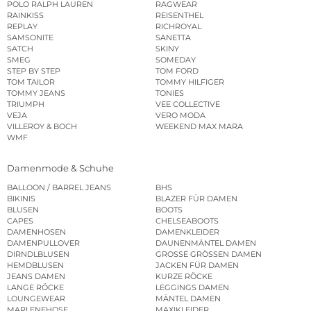
POLO RALPH LAUREN
RAGWEAR
RAINKISS
REISENTHEL
REPLAY
RICHROYAL
SAMSONITE
SANETTA
SATCH
SKINY
SMEG
SOMEDAY
STEP BY STEP
TOM FORD
TOM TAILOR
TOMMY HILFIGER
TOMMY JEANS
TONIES
TRIUMPH
VEE COLLECTIVE
VEJA
VERO MODA
VILLEROY & BOCH
WEEKEND MAX MARA
WMF
Damenmode & Schuhe
BALLOON / BARREL JEANS
BHS
BIKINIS
BLAZER FÜR DAMEN
BLUSEN
BOOTS
CAPES
CHELSEABOOTS
DAMENHOSEN
DAMENKLEIDER
DAMENPULLOVER
DAUNENMÄNTEL DAMEN
DIRNDLBLUSEN
GROSSE GRÖSSEN DAMEN
HEMDBLUSEN
JACKEN FÜR DAMEN
JEANS DAMEN
KURZE RÖCKE
LANGE RÖCKE
LEGGINGS DAMEN
LOUNGEWEAR
MÄNTEL DAMEN
MARLENEHOSE
MAXIKLEIDER