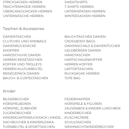
STRICKJACKEN HERREN
SWEATSHIRTS
TRACHTENMODE HERREN
T-SHIRTS HERREN
ÜBERGANGSJACKEN HERREN
UNTERHEMDEN HERREN
UNTERWÄSCHE HERREN
WINTERJACKEN HERREN
Taschen & Accessoires
DAMENTASCHEN
BAUCHTASCHEN DAMEN
CLUTCHES UND MINIBAGS
CROSSBODY BAGS
DAMENRUCKSÄCKE
DAMENSCHALS & DAMENTÜCHER
SHOPPER
GELDBÖRSEN DAMEN
HANDSCHUHE DAMEN
HANDTASCHEN
HERREN REISETASCHEN
HARTSCHALENKOFFER
KOFFER UND TROLLEYS
HERREN KOFFER
HERREN KULTURBEUTEL
LAPTOPTASCHEN
REISEGEPÄCK DAMEN
RUCKSÄCKE HERREN
BAUCH- & GÜRTELTASCHEN
TOTE BAG
Kinder
BILDERBÜCHER
FEDERMAPPEN
HÖRSPIELBOXEN
HÖRSPIELE & FIGUREN
HÖRSPIEL ZUBEHÖR
JAUSENBOX & KINDER LUNCHBOX
JUGENDBÜCHER
KINDERBÜCHER
KINDERGARTENRUCKSACK | KINDERGARTENBEUTEL
KUSCHELTIERE
SACHBÜCHER & KINDERLEXIKA
SCHULTASCHEN
TURNBEUTEL & SPORTTASCHEN
WEIHNACHTSKINDERBÜCHER