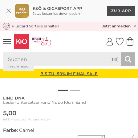
K&Ö & GIGASPORT APP
ZUR APP
Jetzt kostenlos downloaden
Pluscard Vorteile erhalten
KOSTENLOSER VERSAND* & RÜCKVERSAND
Jetzt anmelden
UNSERE APP
CLICK &
CLICK &
COLLECT
RESERVE
Nachhaltig
BIS ZU -50% IM FINAL SALE
LIND DNA
Leder-Untersetzer rund Nupo 10cm Sand
5,00
inkl. Mwst zzgl.
Versandkosten
Farbe:
Camel