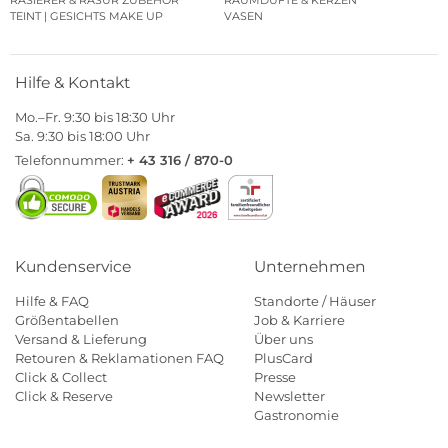
RASIERER & RASUR ZUBEHÖR
RAUMDÜFTE & KERZEN
TEINT | GESICHTS MAKE UP
VASEN
Hilfe & Kontakt
Mo.–Fr. 9:30 bis 18:30 Uhr
Sa. 9:30 bis 18:00 Uhr
Telefonnummer:
+ 43 316 / 870-0
Kundenservice
Unternehmen
Hilfe & FAQ
Standorte / Häuser
Größentabellen
Job & Karriere
Versand & Lieferung
Über uns
Retouren & Reklamationen FAQ
PlusCard
Click & Collect
Presse
Click & Reserve
Newsletter
Gastronomie