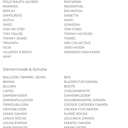
POLO RALPH LAUREN
RAGWEAR
RAINKISS
REISENTHEL
REPLAY
RICHROYAL
SAMSONITE
SANETTA
SATCH
SKINY
SMEG
SOMEDAY
STEP BY STEP
TOM FORD
TOM TAILOR
TOMMY HILFIGER
TOMMY JEANS
TONIES
TRIUMPH
VEE COLLECTIVE
VEJA
VERO MODA
VILLEROY & BOCH
WEEKEND MAX MARA
WMF
Damenmode & Schuhe
BALLOON / BARREL JEANS
BHS
BIKINIS
BLAZER FÜR DAMEN
BLUSEN
BOOTS
CAPES
CHELSEABOOTS
DAMENHOSEN
DAMENKLEIDER
DAMENPULLOVER
DAUNENMÄNTEL DAMEN
DIRNDLBLUSEN
GROSSE GRÖSSEN DAMEN
HEMDBLUSEN
JACKEN FÜR DAMEN
JEANS DAMEN
KURZE RÖCKE
LANGE RÖCKE
LEGGINGS DAMEN
LOUNGEWEAR
MÄNTEL DAMEN
MARLENEHOSE
MAXIKLEIDER