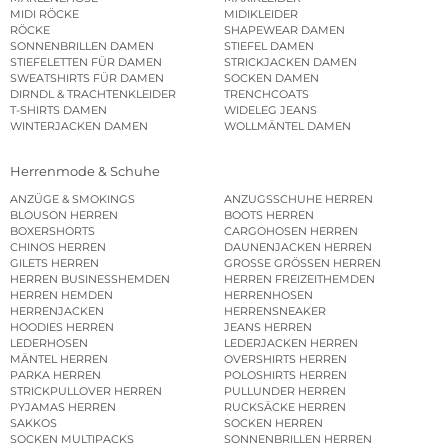
MIDI RÖCKE
MIDIKLEIDER
RÖCKE
SHAPEWEAR DAMEN
SONNENBRILLEN DAMEN
STIEFEL DAMEN
STIEFELETTEN FÜR DAMEN
STRICKJACKEN DAMEN
SWEATSHIRTS FÜR DAMEN
SOCKEN DAMEN
DIRNDL & TRACHTENKLEIDER
TRENCHCOATS
T-SHIRTS DAMEN
WIDELEG JEANS
WINTERJACKEN DAMEN
WOLLMÄNTEL DAMEN
Herrenmode & Schuhe
ANZÜGE & SMOKINGS
ANZUGSSCHUHE HERREN
BLOUSON HERREN
BOOTS HERREN
BOXERSHORTS
CARGOHOSEN HERREN
CHINOS HERREN
DAUNENJACKEN HERREN
GILETS HERREN
GROSSE GRÖSSEN HERREN
HERREN BUSINESSHEMDEN
HERREN FREIZEITHEMDEN
HERREN HEMDEN
HERRENHOSEN
HERRENJACKEN
HERRENSNEAKER
HOODIES HERREN
JEANS HERREN
LEDERHOSEN
LEDERJACKEN HERREN
MÄNTEL HERREN
OVERSHIRTS HERREN
PARKA HERREN
POLOSHIRTS HERREN
STRICKPULLOVER HERREN
PULLUNDER HERREN
PYJAMAS HERREN
RUCKSÄCKE HERREN
SAKKOS
SOCKEN HERREN
SOCKEN MULTIPACKS
SONNENBRILLEN HERREN