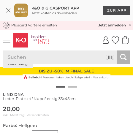
K&Ö & GIGASPORT APP
ZUR APP
Jetzt kostenlos downloaden
Pluscard Vorteile erhalten
KOSTENLOSER VERSAND* & RÜCKVERSAND
Jetzt anmelden
UNSERE APP
CLICK &
CLICK &
COLLECT
RESERVE
Nachhaltig
BIS ZU -50% IM FINAL SALE
Beliebt!
4 Personen haben den Artikel gerade im Warenkorb
LIND DNA
Leder-Platzset "Nupo" eckig 35x45cm
20,00
inkl. Mwst zzgl.
Versandkosten
Farbe:
Hellgrau