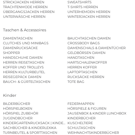
STRICKJACKEN HERREN
SWEATSHIRTS
TRACHTENMODE HERREN
T-SHIRTS HERREN
ÜBERGANGSJACKEN HERREN
UNTERHEMDEN HERREN
UNTERWÄSCHE HERREN
WINTERJACKEN HERREN
Taschen & Accessoires
DAMENTASCHEN
BAUCHTASCHEN DAMEN
CLUTCHES UND MINIBAGS
CROSSBODY BAGS
DAMENRUCKSÄCKE
DAMENSCHALS & DAMENTÜCHER
SHOPPER
GELDBÖRSEN DAMEN
HANDSCHUHE DAMEN
HANDTASCHEN
HERREN REISETASCHEN
HARTSCHALENKOFFER
KOFFER UND TROLLEYS
HERREN KOFFER
HERREN KULTURBEUTEL
LAPTOPTASCHEN
REISEGEPÄCK DAMEN
RUCKSÄCKE HERREN
BAUCH- & GÜRTELTASCHEN
TOTE BAG
Kinder
BILDERBÜCHER
FEDERMAPPEN
HÖRSPIELBOXEN
HÖRSPIELE & FIGUREN
HÖRSPIEL ZUBEHÖR
JAUSENBOX & KINDER LUNCHBOX
JUGENDBÜCHER
KINDERBÜCHER
KINDERGARTENRUCKSACK | KINDERGARTENBEUTEL
KUSCHELTIERE
SACHBÜCHER & KINDERLEXIKA
SCHULTASCHEN
TURNBEUTEL & SPORTTASCHEN
WEIHNACHTSKINDERBÜCHER