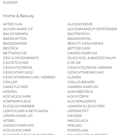
KLEIDER
Home & Beauty
AFTER SUN
AUGENCREME
AUGEN MAKE UP
AUGENMAKEUP ENTFERNER
BACKFORMEN
BADTEPPICH
BADEMATTEN
BADEMÄNTEL
BADEZIMMER
BEAUTY GESCHENKE
BESTECK
BETTDECKEN
BETTWÄSCHE
DAMEN PARFUM
DEO & DEODORANTS
DUSCHGEL & BADESCHAUM
GÄSTETÜCHER
FÜR SIE
GESICHTSCREME
GESICHTSCREME HERREN
GESICHTSPFLEGE
GESICHTSREINIGUNG
GESICHTSREINIGUNG HERREN
GLÄSER
GRILLER
GRILLZUBEHÖR
HANDTÜCHER
HERREN PARFUM
KERZEN
KOCHBESTECK
KOCHGESCHIRR
KOCHTÖPFE
KÖRPERPFLEGE
KÜCHENGERÄTE
KUGELSCHREIBER
LAMPEN & LEUCHTEN
LEINTÜCHER & BETTLAKEN
LIPPENSTIFT
LIPPEN MAKE UP
MESSER
MÖBEL
NAGELLACK
UNISEX PARFUMS
PEELING
KOCHGESCHIRR
PORZELLAN