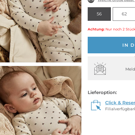
56
62
Achtung:
Nur noch 2 Stück
IN 
Meld
Lieferoption:
Click & Rese
Filialverfügba