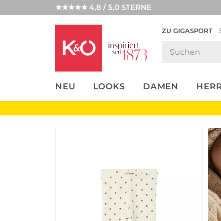
★★★★★ 4,8 / 5,0 STERNE
ZU GIGASPORT
FASHION-
UNSERE APP
CLICK &
CLICK &
TRENDS
COLLECT
RESERVE
NEU
LOOKS
DAMEN
HER