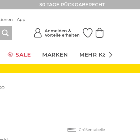
30 TAGE RÜCKGABERECHT
tionen
App
Anmelden &
Vorteile erhalten
SALE
MARKEN
MEHR K&Ö
NACH
GO
Größentabelle
 mir?