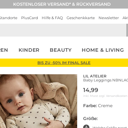
KOSTENLOSER VERSAND* & RÜCKVERSAND
Standorte
PlusCard
Hilfe & FAQ
Geschenkkarte
Newsletter
Ak
REN
KINDER
BEAUTY
HOME & LIVING
BIS ZU -50% IM FINAL SALE
LIL ATELIER
Baby Leggings NBNLA
14,99
inkl. Mwst zzgl.
Versandkosten
Farbe:
Creme
Größe:
Welche Größe passt