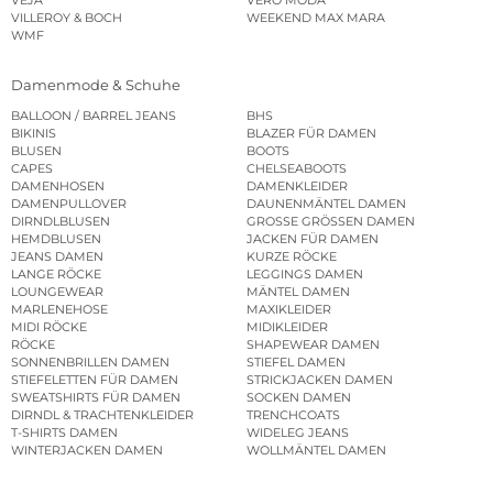
VEJA
VERO MODA
VILLEROY & BOCH
WEEKEND MAX MARA
WMF
Damenmode & Schuhe
BALLOON / BARREL JEANS
BHS
BIKINIS
BLAZER FÜR DAMEN
BLUSEN
BOOTS
CAPES
CHELSEABOOTS
DAMENHOSEN
DAMENKLEIDER
DAMENPULLOVER
DAUNENMÄNTEL DAMEN
DIRNDLBLUSEN
GROSSE GRÖSSEN DAMEN
HEMDBLUSEN
JACKEN FÜR DAMEN
JEANS DAMEN
KURZE RÖCKE
LANGE RÖCKE
LEGGINGS DAMEN
LOUNGEWEAR
MÄNTEL DAMEN
MARLENEHOSE
MAXIKLEIDER
MIDI RÖCKE
MIDIKLEIDER
RÖCKE
SHAPEWEAR DAMEN
SONNENBRILLEN DAMEN
STIEFEL DAMEN
STIEFELETTEN FÜR DAMEN
STRICKJACKEN DAMEN
SWEATSHIRTS FÜR DAMEN
SOCKEN DAMEN
DIRNDL & TRACHTENKLEIDER
TRENCHCOATS
T-SHIRTS DAMEN
WIDELEG JEANS
WINTERJACKEN DAMEN
WOLLMÄNTEL DAMEN