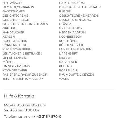
BETTWÄSCHE
DAMEN PARFUM
DEO & DEODORANTS
DUSCHGEL & BADESCHAUM
GÄSTETÜCHER
FÜR SIE
GESICHTSCREME
GESICHTSCREME HERREN
GESICHTSPFLEGE
GESICHTSREINIGUNG
GESICHTSREINIGUNG HERREN
GLÄSER
GRILLER
GRILLZUBEHÖR
HANDTÜCHER
HERREN PARFUM
KERZEN
KOCHBESTECK
KOCHGESCHIRR
KOCHTÖPFE
KÖRPERPFLEGE
KÜCHENGERÄTE
KUGELSCHREIBER
LAMPEN & LEUCHTEN
LEINTÜCHER & BETTLAKEN
LIPPENSTIFT
LIPPEN MAKE UP
MESSER
MÖBEL
NAGELLACK
UNISEX PARFUMS
PEELING
KOCHGESCHIRR
PORZELLAN
RASIERER & RASUR ZUBEHÖR
RAUMDÜFTE & KERZEN
TEINT | GESICHTS MAKE UP
VASEN
Hilfe & Kontakt
Mo.–Fr. 9:30 bis 18:30 Uhr
Sa. 9:30 bis 18:00 Uhr
Telefonnummer:
+ 43 316 / 870-0