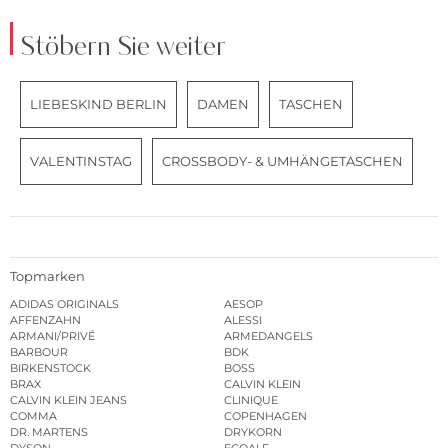
Stöbern Sie weiter
LIEBESKIND BERLIN
DAMEN
TASCHEN
VALENTINSTAG
CROSSBODY- & UMHÄNGETASCHEN
Topmarken
ADIDAS ORIGINALS
AESOP
AFFENZAHN
ALESSI
ARMANI/PRIVÉ
ARMEDANGELS
BARBOUR
BDK
BIRKENSTOCK
BOSS
BRAX
CALVIN KLEIN
CALVIN KLEIN JEANS
CLINIQUE
COMMA
COPENHAGEN
DR. MARTENS
DRYKORN