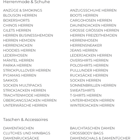
Herrenmode & Schuhe
ANZÜGE & SMOKINGS
ANZUGSSCHUHE HERREN
BLOUSON HERREN
BOOTS HERREN
BOXERSHORTS
CARGOHOSEN HERREN
CHINOS HERREN
DAUNENJACKEN HERREN
GILETS HERREN
GROSSE GRÖSSEN HERREN
HERREN BUSINESSHEMDEN
HERREN FREIZEITHEMDEN
HERREN HEMDEN
HERRENHOSEN
HERRENJACKEN
HERRENSNEAKER
HOODIES HERREN
JEANS HERREN
LEDERHOSEN
LEDERJACKEN HERREN
MÄNTEL HERREN
OVERSHIRTS HERREN
PARKA HERREN
POLOSHIRTS HERREN
STRICKPULLOVER HERREN
PULLUNDER HERREN
PYJAMAS HERREN
RUCKSÄCKE HERREN
SAKKOS
SOCKEN HERREN
SOCKEN MULTIPACKS
SONNENBRILLEN HERREN
STRICKJACKEN HERREN
SWEATSHIRTS
TRACHTENMODE HERREN
T-SHIRTS HERREN
ÜBERGANGSJACKEN HERREN
UNTERHEMDEN HERREN
UNTERWÄSCHE HERREN
WINTERJACKEN HERREN
Taschen & Accessoires
DAMENTASCHEN
BAUCHTASCHEN DAMEN
CLUTCHES UND MINIBAGS
CROSSBODY BAGS
DAMENRUCKSÄCKE
DAMENSCHALS & DAMENTÜCHER