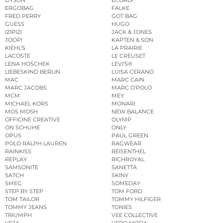
DYSON
ECOALF
ERGOBAG
FALKE
FRED PERRY
GOT BAG
GUESS
HUGO
IZIPIZI
JACK & JONES
JOOP!
KAPTEN & SON
KIEHL’S
LA PRAIRIE
LACOSTE
LE CREUSET
LENA HOSCHEK
LEVI’S®
LIEBESKIND BERLIN
LUISA CERANO
MAC
MARC CAIN
MARC JACOBS
MARC O’POLO
MCM
MEY
MICHAEL KORS
MONARI
MOS MOSH
NEW BALANCE
OFFICINE CREATIVE
OLYMP
ON SCHUHE
ONLY
OPUS
PAUL GREEN
POLO RALPH LAUREN
RAGWEAR
RAINKISS
REISENTHEL
REPLAY
RICHROYAL
SAMSONITE
SANETTA
SATCH
SKINY
SMEG
SOMEDAY
STEP BY STEP
TOM FORD
TOM TAILOR
TOMMY HILFIGER
TOMMY JEANS
TONIES
TRIUMPH
VEE COLLECTIVE