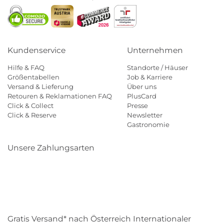
Kundenservice
Unternehmen
Hilfe & FAQ
Standorte / Häuser
Größentabellen
Job & Karriere
Versand & Lieferung
Über uns
Retouren & Reklamationen FAQ
PlusCard
Click & Collect
Presse
Click & Reserve
Newsletter
Gastronomie
Unsere Zahlungsarten
Klarna
Paypal
Mastercard
Visa
Diners
Eps
Shop
Applepay
Amazon
Gratis Versand* nach Österreich Internationaler