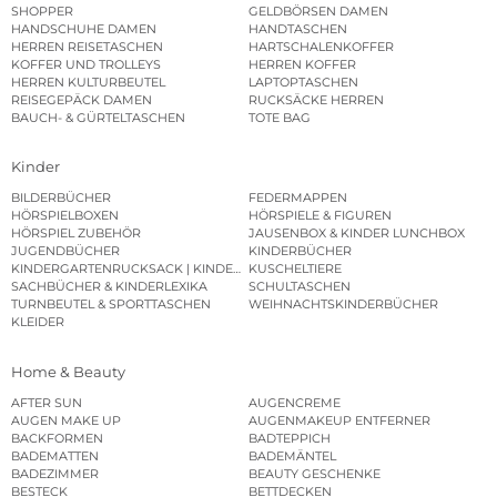
SHOPPER
GELDBÖRSEN DAMEN
HANDSCHUHE DAMEN
HANDTASCHEN
HERREN REISETASCHEN
HARTSCHALENKOFFER
KOFFER UND TROLLEYS
HERREN KOFFER
HERREN KULTURBEUTEL
LAPTOPTASCHEN
REISEGEPÄCK DAMEN
RUCKSÄCKE HERREN
BAUCH- & GÜRTELTASCHEN
TOTE BAG
Kinder
BILDERBÜCHER
FEDERMAPPEN
HÖRSPIELBOXEN
HÖRSPIELE & FIGUREN
HÖRSPIEL ZUBEHÖR
JAUSENBOX & KINDER LUNCHBOX
JUGENDBÜCHER
KINDERBÜCHER
KINDERGARTENRUCKSACK | KINDERGARTENBEUTEL
KUSCHELTIERE
SACHBÜCHER & KINDERLEXIKA
SCHULTASCHEN
TURNBEUTEL & SPORTTASCHEN
WEIHNACHTSKINDERBÜCHER
KLEIDER
Home & Beauty
AFTER SUN
AUGENCREME
AUGEN MAKE UP
AUGENMAKEUP ENTFERNER
BACKFORMEN
BADTEPPICH
BADEMATTEN
BADEMÄNTEL
BADEZIMMER
BEAUTY GESCHENKE
BESTECK
BETTDECKEN