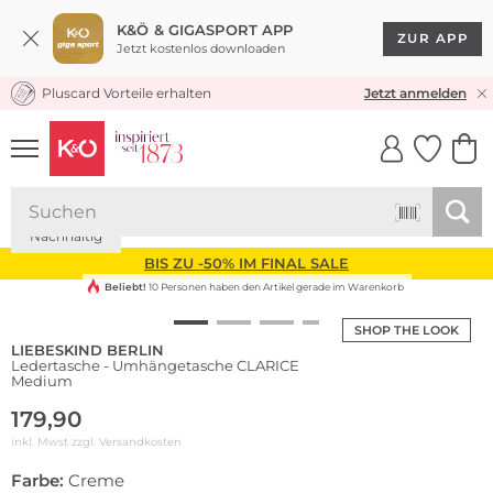
K&Ö & GIGASPORT APP
ZUR APP
Jetzt kostenlos downloaden
Pluscard Vorteile erhalten
KOSTENLOSER VERSAND* & RÜCKVERSAND
Jetzt anmelden
UNSERE APP
CLICK &
CLICK &
COLLECT
RESERVE
Nachhaltig
BIS ZU -50% IM FINAL SALE
Beliebt!
10 Personen haben den Artikel gerade im Warenkorb
SHOP THE LOOK
LIEBESKIND BERLIN
Ledertasche - Umhängetasche CLARICE
Medium
179,90
inkl. Mwst zzgl.
Versandkosten
Farbe:
Creme