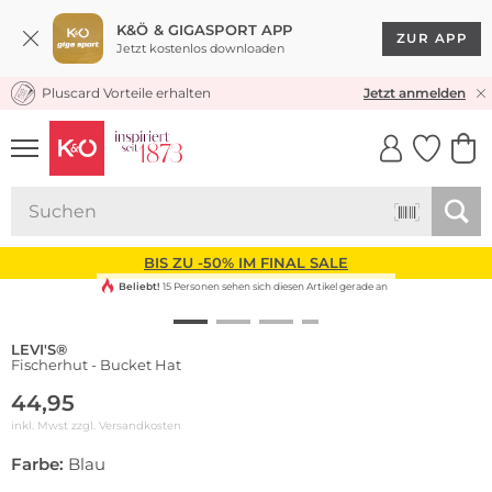
K&Ö & GIGASPORT APP
ZUR APP
Jetzt kostenlos downloaden
Pluscard Vorteile erhalten
KOSTENLOSER VERSAND* & RÜCKVERSAND
Jetzt anmelden
UNSERE APP
CLICK &
CLICK &
COLLECT
RESERVE
BIS ZU -50% IM FINAL SALE
Beliebt!
15 Personen sehen sich diesen Artikel gerade an
LEVI'S®
Fischerhut - Bucket Hat
44,95
inkl. Mwst zzgl.
Versandkosten
Farbe:
Blau