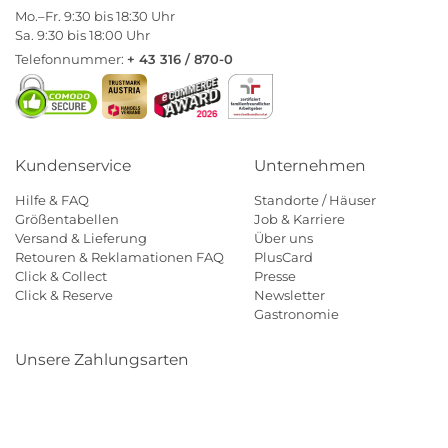
Mo.–Fr. 9:30 bis 18:30 Uhr
Sa. 9:30 bis 18:00 Uhr
Telefonnummer:
+ 43 316 / 870-0
Kundenservice
Unternehmen
Hilfe & FAQ
Standorte / Häuser
Größentabellen
Job & Karriere
Versand & Lieferung
Über uns
Retouren & Reklamationen FAQ
PlusCard
Click & Collect
Presse
Click & Reserve
Newsletter
Gastronomie
Unsere Zahlungsarten
Klarna
Paypal
Mastercard
Visa
Diners
Eps
Shop
Applepay
Amazon