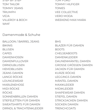
STEP BY STEP
TOM FORD
TOM TAILOR
TOMMY HILFIGER
TOMMY JEANS
TONIES
TRIUMPH
VEE COLLECTIVE
VEJA
VERO MODA
VILLEROY & BOCH
WEEKEND MAX MARA
WMF
Damenmode & Schuhe
BALLOON / BARREL JEANS
BHS
BIKINIS
BLAZER FÜR DAMEN
BLUSEN
BOOTS
CAPES
CHELSEABOOTS
DAMENHOSEN
DAMENKLEIDER
DAMENPULLOVER
DAUNENMÄNTEL DAMEN
DIRNDLBLUSEN
GROSSE GRÖSSEN DAMEN
HEMDBLUSEN
JACKEN FÜR DAMEN
JEANS DAMEN
KURZE RÖCKE
LANGE RÖCKE
LEGGINGS DAMEN
LOUNGEWEAR
MÄNTEL DAMEN
MARLENEHOSE
MAXIKLEIDER
MIDI RÖCKE
MIDIKLEIDER
RÖCKE
SHAPEWEAR DAMEN
SONNENBRILLEN DAMEN
STIEFEL DAMEN
STIEFELETTEN FÜR DAMEN
STRICKJACKEN DAMEN
SWEATSHIRTS FÜR DAMEN
SOCKEN DAMEN
DIRNDL & TRACHTENKLEIDER
TRENCHCOATS