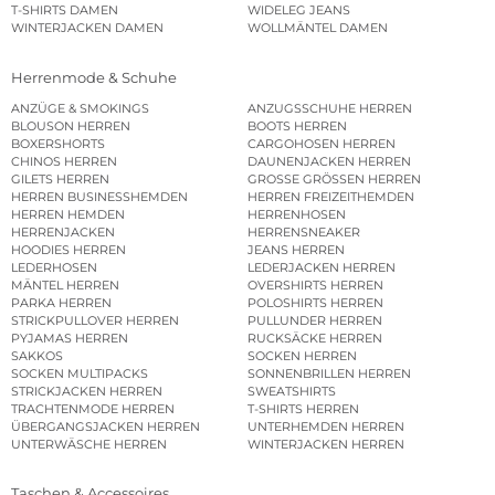
T-SHIRTS DAMEN
WIDELEG JEANS
WINTERJACKEN DAMEN
WOLLMÄNTEL DAMEN
Herrenmode & Schuhe
ANZÜGE & SMOKINGS
ANZUGSSCHUHE HERREN
BLOUSON HERREN
BOOTS HERREN
BOXERSHORTS
CARGOHOSEN HERREN
CHINOS HERREN
DAUNENJACKEN HERREN
GILETS HERREN
GROSSE GRÖSSEN HERREN
HERREN BUSINESSHEMDEN
HERREN FREIZEITHEMDEN
HERREN HEMDEN
HERRENHOSEN
HERRENJACKEN
HERRENSNEAKER
HOODIES HERREN
JEANS HERREN
LEDERHOSEN
LEDERJACKEN HERREN
MÄNTEL HERREN
OVERSHIRTS HERREN
PARKA HERREN
POLOSHIRTS HERREN
STRICKPULLOVER HERREN
PULLUNDER HERREN
PYJAMAS HERREN
RUCKSÄCKE HERREN
SAKKOS
SOCKEN HERREN
SOCKEN MULTIPACKS
SONNENBRILLEN HERREN
STRICKJACKEN HERREN
SWEATSHIRTS
TRACHTENMODE HERREN
T-SHIRTS HERREN
ÜBERGANGSJACKEN HERREN
UNTERHEMDEN HERREN
UNTERWÄSCHE HERREN
WINTERJACKEN HERREN
Taschen & Accessoires