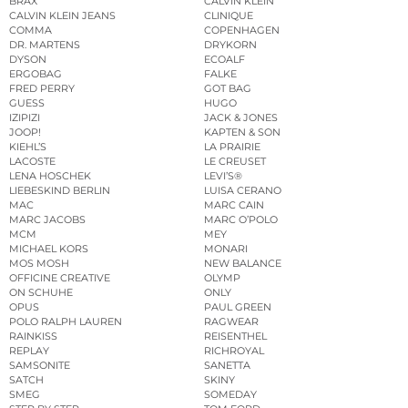
BRAX
CALVIN KLEIN
CALVIN KLEIN JEANS
CLINIQUE
COMMA
COPENHAGEN
DR. MARTENS
DRYKORN
DYSON
ECOALF
ERGOBAG
FALKE
FRED PERRY
GOT BAG
GUESS
HUGO
IZIPIZI
JACK & JONES
JOOP!
KAPTEN & SON
KIEHL’S
LA PRAIRIE
LACOSTE
LE CREUSET
LENA HOSCHEK
LEVI’S®
LIEBESKIND BERLIN
LUISA CERANO
MAC
MARC CAIN
MARC JACOBS
MARC O’POLO
MCM
MEY
MICHAEL KORS
MONARI
MOS MOSH
NEW BALANCE
OFFICINE CREATIVE
OLYMP
ON SCHUHE
ONLY
OPUS
PAUL GREEN
POLO RALPH LAUREN
RAGWEAR
RAINKISS
REISENTHEL
REPLAY
RICHROYAL
SAMSONITE
SANETTA
SATCH
SKINY
SMEG
SOMEDAY