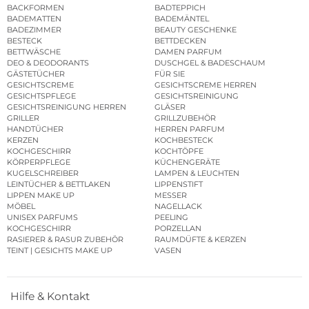
BACKFORMEN
BADTEPPICH
BADEMATTEN
BADEMÄNTEL
BADEZIMMER
BEAUTY GESCHENKE
BESTECK
BETTDECKEN
BETTWÄSCHE
DAMEN PARFUM
DEO & DEODORANTS
DUSCHGEL & BADESCHAUM
GÄSTETÜCHER
FÜR SIE
GESICHTSCREME
GESICHTSCREME HERREN
GESICHTSPFLEGE
GESICHTSREINIGUNG
GESICHTSREINIGUNG HERREN
GLÄSER
GRILLER
GRILLZUBEHÖR
HANDTÜCHER
HERREN PARFUM
KERZEN
KOCHBESTECK
KOCHGESCHIRR
KOCHTÖPFE
KÖRPERPFLEGE
KÜCHENGERÄTE
KUGELSCHREIBER
LAMPEN & LEUCHTEN
LEINTÜCHER & BETTLAKEN
LIPPENSTIFT
LIPPEN MAKE UP
MESSER
MÖBEL
NAGELLACK
UNISEX PARFUMS
PEELING
KOCHGESCHIRR
PORZELLAN
RASIERER & RASUR ZUBEHÖR
RAUMDÜFTE & KERZEN
TEINT | GESICHTS MAKE UP
VASEN
Hilfe & Kontakt