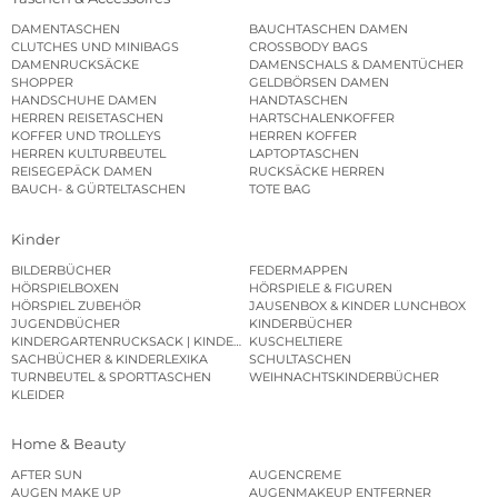
DAMENTASCHEN
BAUCHTASCHEN DAMEN
CLUTCHES UND MINIBAGS
CROSSBODY BAGS
DAMENRUCKSÄCKE
DAMENSCHALS & DAMENTÜCHER
SHOPPER
GELDBÖRSEN DAMEN
HANDSCHUHE DAMEN
HANDTASCHEN
HERREN REISETASCHEN
HARTSCHALENKOFFER
KOFFER UND TROLLEYS
HERREN KOFFER
HERREN KULTURBEUTEL
LAPTOPTASCHEN
REISEGEPÄCK DAMEN
RUCKSÄCKE HERREN
BAUCH- & GÜRTELTASCHEN
TOTE BAG
Kinder
BILDERBÜCHER
FEDERMAPPEN
HÖRSPIELBOXEN
HÖRSPIELE & FIGUREN
HÖRSPIEL ZUBEHÖR
JAUSENBOX & KINDER LUNCHBOX
JUGENDBÜCHER
KINDERBÜCHER
KINDERGARTENRUCKSACK | KINDERGARTENBEUTEL
KUSCHELTIERE
SACHBÜCHER & KINDERLEXIKA
SCHULTASCHEN
TURNBEUTEL & SPORTTASCHEN
WEIHNACHTSKINDERBÜCHER
KLEIDER
Home & Beauty
AFTER SUN
AUGENCREME
AUGEN MAKE UP
AUGENMAKEUP ENTFERNER