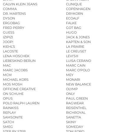
CALVIN KLEIN JEANS
CLINIQUE
COMMA
COPENHAGEN
DR. MARTENS
DRYKORN
DYSON
ECOALF
ERGOBAG
FALKE
FRED PERRY
GOT BAG
GUESS
HUGO
IZIPIZI
JACK & JONES
JOOP!
KAPTEN & SON
KIEHL’S
LA PRAIRIE
LACOSTE
LE CREUSET
LENA HOSCHEK
LEVI’S®
LIEBESKIND BERLIN
LUISA CERANO
MAC
MARC CAIN
MARC JACOBS
MARC O’POLO
MCM
MEY
MICHAEL KORS
MONARI
MOS MOSH
NEW BALANCE
OFFICINE CREATIVE
OLYMP
ON SCHUHE
ONLY
OPUS
PAUL GREEN
POLO RALPH LAUREN
RAGWEAR
RAINKISS
REISENTHEL
REPLAY
RICHROYAL
SAMSONITE
SANETTA
SATCH
SKINY
SMEG
SOMEDAY
STEP BY STEP
TOM FORD