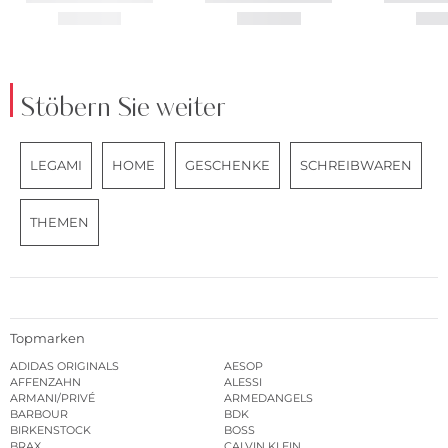
Stöbern Sie weiter
LEGAMI
HOME
GESCHENKE
SCHREIBWAREN
THEMEN
Topmarken
ADIDAS ORIGINALS
AESOP
AFFENZAHN
ALESSI
ARMANI/PRIVÉ
ARMEDANGELS
BARBOUR
BDK
BIRKENSTOCK
BOSS
BRAX
CALVIN KLEIN