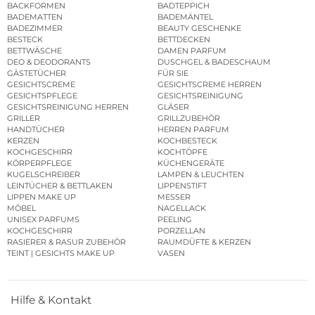
BACKFORMEN
BADTEPPICH
BADEMATTEN
BADEMÄNTEL
BADEZIMMER
BEAUTY GESCHENKE
BESTECK
BETTDECKEN
BETTWÄSCHE
DAMEN PARFUM
DEO & DEODORANTS
DUSCHGEL & BADESCHAUM
GÄSTETÜCHER
FÜR SIE
GESICHTSCREME
GESICHTSCREME HERREN
GESICHTSPFLEGE
GESICHTSREINIGUNG
GESICHTSREINIGUNG HERREN
GLÄSER
GRILLER
GRILLZUBEHÖR
HANDTÜCHER
HERREN PARFUM
KERZEN
KOCHBESTECK
KOCHGESCHIRR
KOCHTÖPFE
KÖRPERPFLEGE
KÜCHENGERÄTE
KUGELSCHREIBER
LAMPEN & LEUCHTEN
LEINTÜCHER & BETTLAKEN
LIPPENSTIFT
LIPPEN MAKE UP
MESSER
MÖBEL
NAGELLACK
UNISEX PARFUMS
PEELING
KOCHGESCHIRR
PORZELLAN
RASIERER & RASUR ZUBEHÖR
RAUMDÜFTE & KERZEN
TEINT | GESICHTS MAKE UP
VASEN
Hilfe & Kontakt