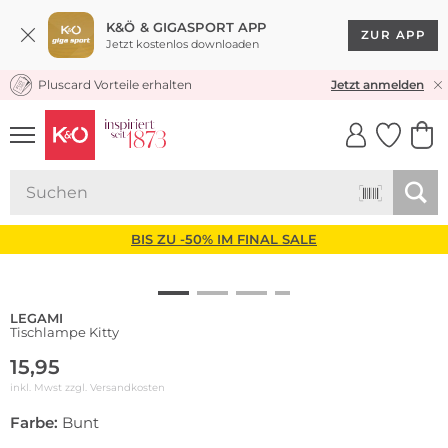
K&Ö & GIGASPORT APP
ZUR APP
Jetzt kostenlos downloaden
Pluscard Vorteile erhalten
KOSTENLOSER VERSAND* & RÜCKVERSAND
Jetzt anmelden
UNSERE APP
CLICK &
CLICK &
COLLECT
RESERVE
BIS ZU -50% IM FINAL SALE
LEGAMI
Tischlampe Kitty
15,95
inkl. Mwst zzgl.
Versandkosten
Farbe:
Bunt