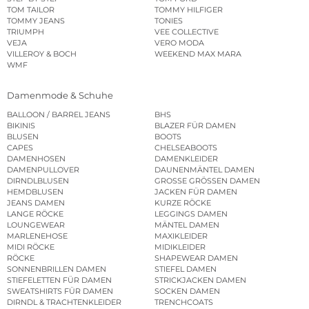
TOM TAILOR
TOMMY HILFIGER
TOMMY JEANS
TONIES
TRIUMPH
VEE COLLECTIVE
VEJA
VERO MODA
VILLEROY & BOCH
WEEKEND MAX MARA
WMF
Damenmode & Schuhe
BALLOON / BARREL JEANS
BHS
BIKINIS
BLAZER FÜR DAMEN
BLUSEN
BOOTS
CAPES
CHELSEABOOTS
DAMENHOSEN
DAMENKLEIDER
DAMENPULLOVER
DAUNENMÄNTEL DAMEN
DIRNDLBLUSEN
GROSSE GRÖSSEN DAMEN
HEMDBLUSEN
JACKEN FÜR DAMEN
JEANS DAMEN
KURZE RÖCKE
LANGE RÖCKE
LEGGINGS DAMEN
LOUNGEWEAR
MÄNTEL DAMEN
MARLENEHOSE
MAXIKLEIDER
MIDI RÖCKE
MIDIKLEIDER
RÖCKE
SHAPEWEAR DAMEN
SONNENBRILLEN DAMEN
STIEFEL DAMEN
STIEFELETTEN FÜR DAMEN
STRICKJACKEN DAMEN
SWEATSHIRTS FÜR DAMEN
SOCKEN DAMEN
DIRNDL & TRACHTENKLEIDER
TRENCHCOATS