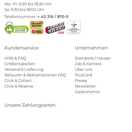
Mo.–Fr. 9:30 bis 18:30 Uhr
Sa. 9:30 bis 18:00 Uhr
Telefonnummer:
+ 43 316 / 870-0
Kundenservice
Unternehmen
Hilfe & FAQ
Standorte / Häuser
Größentabellen
Job & Karriere
Versand & Lieferung
Über uns
Retouren & Reklamationen FAQ
PlusCard
Click & Collect
Presse
Click & Reserve
Newsletter
Gastronomie
Unsere Zahlungsarten
Klarna
Paypal
Mastercard
Visa
Diners
Eps
Shop
Applepay
Amazon