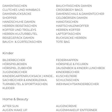
DAMENTASCHEN
BAUCHTASCHEN DAMEN
CLUTCHES UND MINIBAGS
CROSSBODY BAGS
DAMENRUCKSÄCKE
DAMENSCHALS & DAMENTÜCHER
SHOPPER
GELDBÖRSEN DAMEN
HANDSCHUHE DAMEN
HANDTASCHEN
HERREN REISETASCHEN
HARTSCHALENKOFFER
KOFFER UND TROLLEYS
HERREN KOFFER
HERREN KULTURBEUTEL
LAPTOPTASCHEN
REISEGEPÄCK DAMEN
RUCKSÄCKE HERREN
BAUCH- & GÜRTELTASCHEN
TOTE BAG
Kinder
BILDERBÜCHER
FEDERMAPPEN
HÖRSPIELBOXEN
HÖRSPIELE & FIGUREN
HÖRSPIEL ZUBEHÖR
JAUSENBOX & KINDER LUNCHBOX
JUGENDBÜCHER
KINDERBÜCHER
KINDERGARTENRUCKSACK | KINDERGARTENBEUTEL
KUSCHELTIERE
SACHBÜCHER & KINDERLEXIKA
SCHULTASCHEN
TURNBEUTEL & SPORTTASCHEN
WEIHNACHTSKINDERBÜCHER
KLEIDER
Home & Beauty
AFTER SUN
AUGENCREME
AUGEN MAKE UP
AUGENMAKEUP ENTFERNER