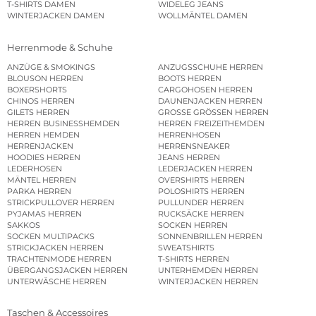
T-SHIRTS DAMEN
WIDELEG JEANS
WINTERJACKEN DAMEN
WOLLMÄNTEL DAMEN
Herrenmode & Schuhe
ANZÜGE & SMOKINGS
ANZUGSSCHUHE HERREN
BLOUSON HERREN
BOOTS HERREN
BOXERSHORTS
CARGOHOSEN HERREN
CHINOS HERREN
DAUNENJACKEN HERREN
GILETS HERREN
GROSSE GRÖSSEN HERREN
HERREN BUSINESSHEMDEN
HERREN FREIZEITHEMDEN
HERREN HEMDEN
HERRENHOSEN
HERRENJACKEN
HERRENSNEAKER
HOODIES HERREN
JEANS HERREN
LEDERHOSEN
LEDERJACKEN HERREN
MÄNTEL HERREN
OVERSHIRTS HERREN
PARKA HERREN
POLOSHIRTS HERREN
STRICKPULLOVER HERREN
PULLUNDER HERREN
PYJAMAS HERREN
RUCKSÄCKE HERREN
SAKKOS
SOCKEN HERREN
SOCKEN MULTIPACKS
SONNENBRILLEN HERREN
STRICKJACKEN HERREN
SWEATSHIRTS
TRACHTENMODE HERREN
T-SHIRTS HERREN
ÜBERGANGSJACKEN HERREN
UNTERHEMDEN HERREN
UNTERWÄSCHE HERREN
WINTERJACKEN HERREN
Taschen & Accessoires