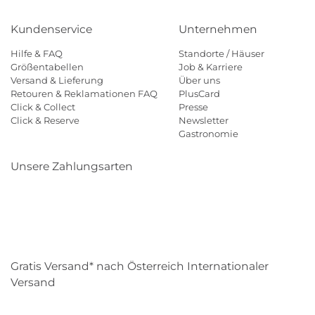
Kundenservice
Unternehmen
Hilfe & FAQ
Standorte / Häuser
Größentabellen
Job & Karriere
Versand & Lieferung
Über uns
Retouren & Reklamationen FAQ
PlusCard
Click & Collect
Presse
Click & Reserve
Newsletter
Gastronomie
Unsere Zahlungsarten
Klarna
Paypal
Mastercard
Visa
Diners
Eps
Shop
Applepay
Amazon
Gratis Versand* nach Österreich Internationaler
Versand