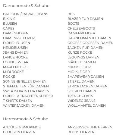
Damenmode & Schuhe
BALLOON / BARREL JEANS
BHS
BIKINIS
BLAZER FÜR DAMEN
BLUSEN
BOOTS
CAPES
CHELSEABOOTS
DAMENHOSEN
DAMENKLEIDER
DAMENPULLOVER
DAUNENMÄNTEL DAMEN
DIRNDLBLUSEN
GROSSE GRÖSSEN DAMEN
HEMDBLUSEN
JACKEN FÜR DAMEN
JEANS DAMEN
KURZE RÖCKE
LANGE RÖCKE
LEGGINGS DAMEN
LOUNGEWEAR
MÄNTEL DAMEN
MARLENEHOSE
MAXIKLEIDER
MIDI RÖCKE
MIDIKLEIDER
RÖCKE
SHAPEWEAR DAMEN
SONNENBRILLEN DAMEN
STIEFEL DAMEN
STIEFELETTEN FÜR DAMEN
STRICKJACKEN DAMEN
SWEATSHIRTS FÜR DAMEN
SOCKEN DAMEN
DIRNDL & TRACHTENKLEIDER
TRENCHCOATS
T-SHIRTS DAMEN
WIDELEG JEANS
WINTERJACKEN DAMEN
WOLLMÄNTEL DAMEN
Herrenmode & Schuhe
ANZÜGE & SMOKINGS
ANZUGSSCHUHE HERREN
BLOUSON HERREN
BOOTS HERREN