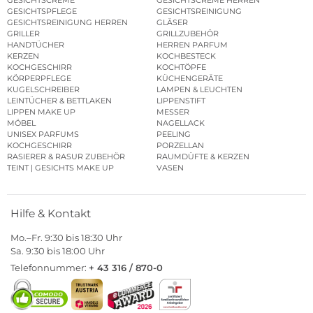
GESICHTSPFLEGE
GESICHTSREINIGUNG
GESICHTSREINIGUNG HERREN
GLÄSER
GRILLER
GRILLZUBEHÖR
HANDTÜCHER
HERREN PARFUM
KERZEN
KOCHBESTECK
KOCHGESCHIRR
KOCHTÖPFE
KÖRPERPFLEGE
KÜCHENGERÄTE
KUGELSCHREIBER
LAMPEN & LEUCHTEN
LEINTÜCHER & BETTLAKEN
LIPPENSTIFT
LIPPEN MAKE UP
MESSER
MÖBEL
NAGELLACK
UNISEX PARFUMS
PEELING
KOCHGESCHIRR
PORZELLAN
RASIERER & RASUR ZUBEHÖR
RAUMDÜFTE & KERZEN
TEINT | GESICHTS MAKE UP
VASEN
Hilfe & Kontakt
Mo.–Fr. 9:30 bis 18:30 Uhr
Sa. 9:30 bis 18:00 Uhr
Telefonnummer:
+ 43 316 / 870-0