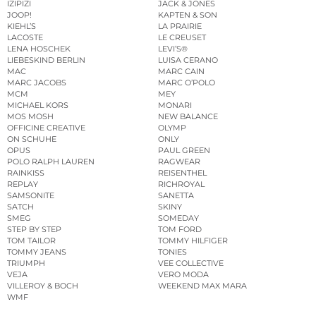
IZIPIZI
JACK & JONES
JOOP!
KAPTEN & SON
KIEHL’S
LA PRAIRIE
LACOSTE
LE CREUSET
LENA HOSCHEK
LEVI’S®
LIEBESKIND BERLIN
LUISA CERANO
MAC
MARC CAIN
MARC JACOBS
MARC O’POLO
MCM
MEY
MICHAEL KORS
MONARI
MOS MOSH
NEW BALANCE
OFFICINE CREATIVE
OLYMP
ON SCHUHE
ONLY
OPUS
PAUL GREEN
POLO RALPH LAUREN
RAGWEAR
RAINKISS
REISENTHEL
REPLAY
RICHROYAL
SAMSONITE
SANETTA
SATCH
SKINY
SMEG
SOMEDAY
STEP BY STEP
TOM FORD
TOM TAILOR
TOMMY HILFIGER
TOMMY JEANS
TONIES
TRIUMPH
VEE COLLECTIVE
VEJA
VERO MODA
VILLEROY & BOCH
WEEKEND MAX MARA
WMF