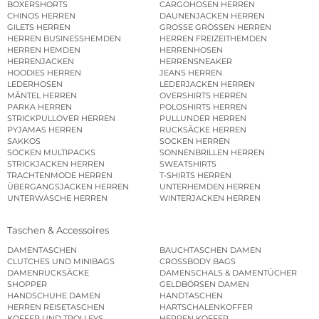
BOXERSHORTS
CARGOHOSEN HERREN
CHINOS HERREN
DAUNENJACKEN HERREN
GILETS HERREN
GROSSE GRÖSSEN HERREN
HERREN BUSINESSHEMDEN
HERREN FREIZEITHEMDEN
HERREN HEMDEN
HERRENHOSEN
HERRENJACKEN
HERRENSNEAKER
HOODIES HERREN
JEANS HERREN
LEDERHOSEN
LEDERJACKEN HERREN
MÄNTEL HERREN
OVERSHIRTS HERREN
PARKA HERREN
POLOSHIRTS HERREN
STRICKPULLOVER HERREN
PULLUNDER HERREN
PYJAMAS HERREN
RUCKSÄCKE HERREN
SAKKOS
SOCKEN HERREN
SOCKEN MULTIPACKS
SONNENBRILLEN HERREN
STRICKJACKEN HERREN
SWEATSHIRTS
TRACHTENMODE HERREN
T-SHIRTS HERREN
ÜBERGANGSJACKEN HERREN
UNTERHEMDEN HERREN
UNTERWÄSCHE HERREN
WINTERJACKEN HERREN
Taschen & Accessoires
DAMENTASCHEN
BAUCHTASCHEN DAMEN
CLUTCHES UND MINIBAGS
CROSSBODY BAGS
DAMENRUCKSÄCKE
DAMENSCHALS & DAMENTÜCHER
SHOPPER
GELDBÖRSEN DAMEN
HANDSCHUHE DAMEN
HANDTASCHEN
HERREN REISETASCHEN
HARTSCHALENKOFFER
KOFFER UND TROLLEYS
HERREN KOFFER