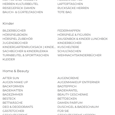
HERREN KULTURBEUTEL
LAPTOPTASCHEN
REISEGEPÄCK DAMEN
RUCKSÄCKE HERREN
BAUCH- & GÜRTELTASCHEN
TOTE BAG
Kinder
BILDERBÜCHER
FEDERMAPPEN
HÖRSPIELBOXEN
HÖRSPIELE & FIGUREN
HÖRSPIEL ZUBEHÖR
JAUSENBOX & KINDER LUNCHBOX
JUGENDBÜCHER
KINDERBÜCHER
KINDERGARTENRUCKSACK | KINDERGARTENBEUTEL
KUSCHELTIERE
SACHBÜCHER & KINDERLEXIKA
SCHULTASCHEN
TURNBEUTEL & SPORTTASCHEN
WEIHNACHTSKINDERBÜCHER
KLEIDER
Home & Beauty
AFTER SUN
AUGENCREME
AUGEN MAKE UP
AUGENMAKEUP ENTFERNER
BACKFORMEN
BADTEPPICH
BADEMATTEN
BADEMÄNTEL
BADEZIMMER
BEAUTY GESCHENKE
BESTECK
BETTDECKEN
BETTWÄSCHE
DAMEN PARFUM
DEO & DEODORANTS
DUSCHGEL & BADESCHAUM
GÄSTETÜCHER
FÜR SIE
GESICHTSCREME
GESICHTSCREME HERREN