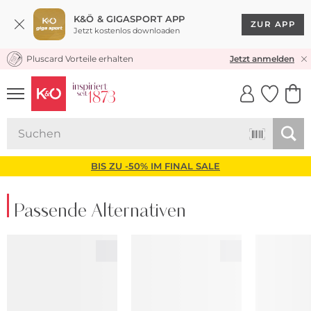
K&Ö & GIGASPORT APP
ZUR APP
Jetzt kostenlos downloaden
Pluscard Vorteile erhalten
KOSTENLOSER VERSAND* & RÜCKVERSAND
Jetzt anmelden
UNSERE APP
CLICK &
CLICK &
COLLECT
RESERVE
BIS ZU -50% IM FINAL SALE
Passende Alternativen