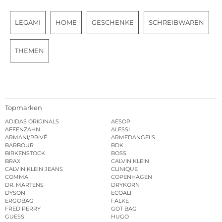
LEGAMI
HOME
GESCHENKE
SCHREIBWAREN
THEMEN
Topmarken
ADIDAS ORIGINALS
AESOP
AFFENZAHN
ALESSI
ARMANI/PRIVÉ
ARMEDANGELS
BARBOUR
BDK
BIRKENSTOCK
BOSS
BRAX
CALVIN KLEIN
CALVIN KLEIN JEANS
CLINIQUE
COMMA
COPENHAGEN
DR. MARTENS
DRYKORN
DYSON
ECOALF
ERGOBAG
FALKE
FRED PERRY
GOT BAG
GUESS
HUGO