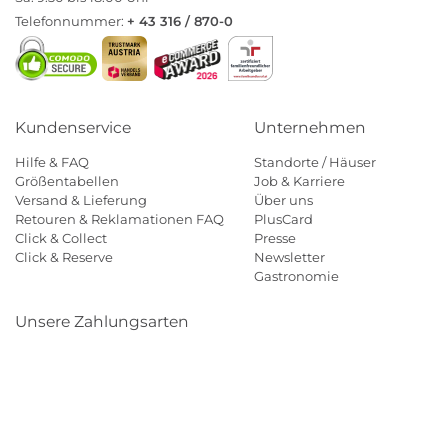
Telefonnummer:
+ 43 316 / 870-0
Kundenservice
Unternehmen
Hilfe & FAQ
Standorte / Häuser
Größentabellen
Job & Karriere
Versand & Lieferung
Über uns
Retouren & Reklamationen FAQ
PlusCard
Click & Collect
Presse
Click & Reserve
Newsletter
Gastronomie
Unsere Zahlungsarten
Klarna
Paypal
Mastercard
Visa
Diners
Eps
Shop
Applepay
Amazon