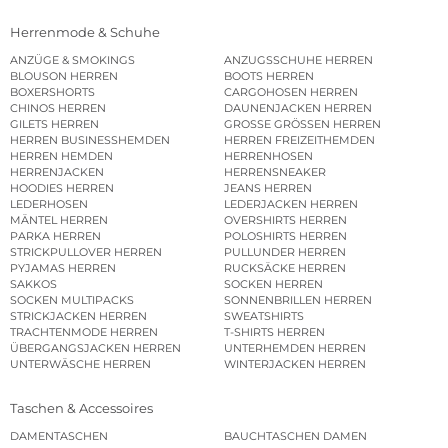
Herrenmode & Schuhe
ANZÜGE & SMOKINGS
ANZUGSSCHUHE HERREN
BLOUSON HERREN
BOOTS HERREN
BOXERSHORTS
CARGOHOSEN HERREN
CHINOS HERREN
DAUNENJACKEN HERREN
GILETS HERREN
GROSSE GRÖSSEN HERREN
HERREN BUSINESSHEMDEN
HERREN FREIZEITHEMDEN
HERREN HEMDEN
HERRENHOSEN
HERRENJACKEN
HERRENSNEAKER
HOODIES HERREN
JEANS HERREN
LEDERHOSEN
LEDERJACKEN HERREN
MÄNTEL HERREN
OVERSHIRTS HERREN
PARKA HERREN
POLOSHIRTS HERREN
STRICKPULLOVER HERREN
PULLUNDER HERREN
PYJAMAS HERREN
RUCKSÄCKE HERREN
SAKKOS
SOCKEN HERREN
SOCKEN MULTIPACKS
SONNENBRILLEN HERREN
STRICKJACKEN HERREN
SWEATSHIRTS
TRACHTENMODE HERREN
T-SHIRTS HERREN
ÜBERGANGSJACKEN HERREN
UNTERHEMDEN HERREN
UNTERWÄSCHE HERREN
WINTERJACKEN HERREN
Taschen & Accessoires
DAMENTASCHEN
BAUCHTASCHEN DAMEN