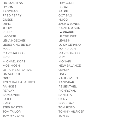
DR. MARTENS
DRYKORN
DYSON
ECOALF
ERGOBAG
FALKE
FRED PERRY
GOT BAG
GUESS
HUGO
IZIPIZI
JACK & JONES
JOOP!
KAPTEN & SON
KIEHL’S
LA PRAIRIE
LACOSTE
LE CREUSET
LENA HOSCHEK
LEVI’S®
LIEBESKIND BERLIN
LUISA CERANO
MAC
MARC CAIN
MARC JACOBS
MARC O’POLO
MCM
MEY
MICHAEL KORS
MONARI
MOS MOSH
NEW BALANCE
OFFICINE CREATIVE
OLYMP
ON SCHUHE
ONLY
OPUS
PAUL GREEN
POLO RALPH LAUREN
RAGWEAR
RAINKISS
REISENTHEL
REPLAY
RICHROYAL
SAMSONITE
SANETTA
SATCH
SKINY
SMEG
SOMEDAY
STEP BY STEP
TOM FORD
TOM TAILOR
TOMMY HILFIGER
TOMMY JEANS
TONIES