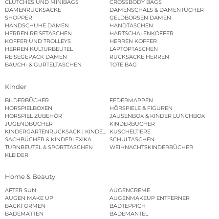
CLUTCHES UND MINIBAGS
CROSSBODY BAGS
DAMENRUCKSÄCKE
DAMENSCHALS & DAMENTÜCHER
SHOPPER
GELDBÖRSEN DAMEN
HANDSCHUHE DAMEN
HANDTASCHEN
HERREN REISETASCHEN
HARTSCHALENKOFFER
KOFFER UND TROLLEYS
HERREN KOFFER
HERREN KULTURBEUTEL
LAPTOPTASCHEN
REISEGEPÄCK DAMEN
RUCKSÄCKE HERREN
BAUCH- & GÜRTELTASCHEN
TOTE BAG
Kinder
BILDERBÜCHER
FEDERMAPPEN
HÖRSPIELBOXEN
HÖRSPIELE & FIGUREN
HÖRSPIEL ZUBEHÖR
JAUSENBOX & KINDER LUNCHBOX
JUGENDBÜCHER
KINDERBÜCHER
KINDERGARTENRUCKSACK | KINDERGARTENBEUTEL
KUSCHELTIERE
SACHBÜCHER & KINDERLEXIKA
SCHULTASCHEN
TURNBEUTEL & SPORTTASCHEN
WEIHNACHTSKINDERBÜCHER
KLEIDER
Home & Beauty
AFTER SUN
AUGENCREME
AUGEN MAKE UP
AUGENMAKEUP ENTFERNER
BACKFORMEN
BADTEPPICH
BADEMATTEN
BADEMÄNTEL