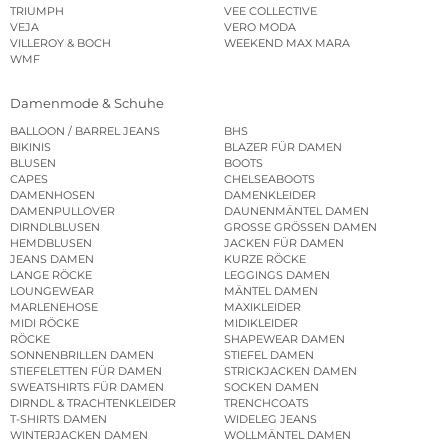
TRIUMPH
VEE COLLECTIVE
VEJA
VERO MODA
VILLEROY & BOCH
WEEKEND MAX MARA
WMF
Damenmode & Schuhe
BALLOON / BARREL JEANS
BHS
BIKINIS
BLAZER FÜR DAMEN
BLUSEN
BOOTS
CAPES
CHELSEABOOTS
DAMENHOSEN
DAMENKLEIDER
DAMENPULLOVER
DAUNENMÄNTEL DAMEN
DIRNDLBLUSEN
GROSSE GRÖSSEN DAMEN
HEMDBLUSEN
JACKEN FÜR DAMEN
JEANS DAMEN
KURZE RÖCKE
LANGE RÖCKE
LEGGINGS DAMEN
LOUNGEWEAR
MÄNTEL DAMEN
MARLENEHOSE
MAXIKLEIDER
MIDI RÖCKE
MIDIKLEIDER
RÖCKE
SHAPEWEAR DAMEN
SONNENBRILLEN DAMEN
STIEFEL DAMEN
STIEFELETTEN FÜR DAMEN
STRICKJACKEN DAMEN
SWEATSHIRTS FÜR DAMEN
SOCKEN DAMEN
DIRNDL & TRACHTENKLEIDER
TRENCHCOATS
T-SHIRTS DAMEN
WIDELEG JEANS
WINTERJACKEN DAMEN
WOLLMÄNTEL DAMEN