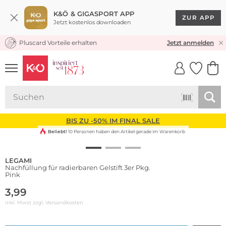
K&Ö & GIGASPORT APP
ZUR APP
Jetzt kostenlos downloaden
Pluscard Vorteile erhalten
KOSTENLOSER VERSAND* & RÜCKVERSAND
Jetzt anmelden
UNSERE APP
CLICK &
CLICK &
COLLECT
RESERVE
BIS ZU -50% IM FINAL SALE
Beliebt!
10 Personen haben den Artikel gerade im Warenkorb
LEGAMI
Nachfüllung für radierbaren Gelstift 3er Pkg.
Pink
3,99
inkl. Mwst zzgl.
Versandkosten