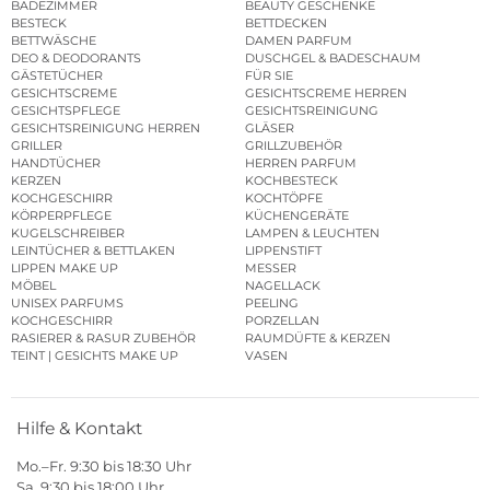
BADEZIMMER
BEAUTY GESCHENKE
BESTECK
BETTDECKEN
BETTWÄSCHE
DAMEN PARFUM
DEO & DEODORANTS
DUSCHGEL & BADESCHAUM
GÄSTETÜCHER
FÜR SIE
GESICHTSCREME
GESICHTSCREME HERREN
GESICHTSPFLEGE
GESICHTSREINIGUNG
GESICHTSREINIGUNG HERREN
GLÄSER
GRILLER
GRILLZUBEHÖR
HANDTÜCHER
HERREN PARFUM
KERZEN
KOCHBESTECK
KOCHGESCHIRR
KOCHTÖPFE
KÖRPERPFLEGE
KÜCHENGERÄTE
KUGELSCHREIBER
LAMPEN & LEUCHTEN
LEINTÜCHER & BETTLAKEN
LIPPENSTIFT
LIPPEN MAKE UP
MESSER
MÖBEL
NAGELLACK
UNISEX PARFUMS
PEELING
KOCHGESCHIRR
PORZELLAN
RASIERER & RASUR ZUBEHÖR
RAUMDÜFTE & KERZEN
TEINT | GESICHTS MAKE UP
VASEN
Hilfe & Kontakt
Mo.–Fr. 9:30 bis 18:30 Uhr
Sa. 9:30 bis 18:00 Uhr