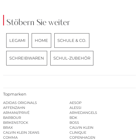
Stöbern Sie weiter
LEGAMI
HOME
SCHULE & CO.
SCHREIBWAREN
SCHUL-ZUBEHÖR
Topmarken
ADIDAS ORIGINALS
AESOP
AFFENZAHN
ALESSI
ARMANI/PRIVÉ
ARMEDANGELS
BARBOUR
BDK
BIRKENSTOCK
BOSS
BRAX
CALVIN KLEIN
CALVIN KLEIN JEANS
CLINIQUE
COMMA
COPENHAGEN