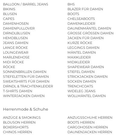
BALLOON / BARREL JEANS
BHS
BIKINIS
BLAZER FÜR DAMEN
BLUSEN
BOOTS
CAPES
CHELSEABOOTS
DAMENHOSEN
DAMENKLEIDER
DAMENPULLOVER
DAUNENMÄNTEL DAMEN
DIRNDLBLUSEN
GROSSE GRÖSSEN DAMEN
HEMDBLUSEN
JACKEN FÜR DAMEN
JEANS DAMEN
KURZE RÖCKE
LANGE RÖCKE
LEGGINGS DAMEN
LOUNGEWEAR
MÄNTEL DAMEN
MARLENEHOSE
MAXIKLEIDER
MIDI RÖCKE
MIDIKLEIDER
RÖCKE
SHAPEWEAR DAMEN
SONNENBRILLEN DAMEN
STIEFEL DAMEN
STIEFELETTEN FÜR DAMEN
STRICKJACKEN DAMEN
SWEATSHIRTS FÜR DAMEN
SOCKEN DAMEN
DIRNDL & TRACHTENKLEIDER
TRENCHCOATS
T-SHIRTS DAMEN
WIDELEG JEANS
WINTERJACKEN DAMEN
WOLLMÄNTEL DAMEN
Herrenmode & Schuhe
ANZÜGE & SMOKINGS
ANZUGSSCHUHE HERREN
BLOUSON HERREN
BOOTS HERREN
BOXERSHORTS
CARGOHOSEN HERREN
CHINOS HERREN
DAUNENJACKEN HERREN