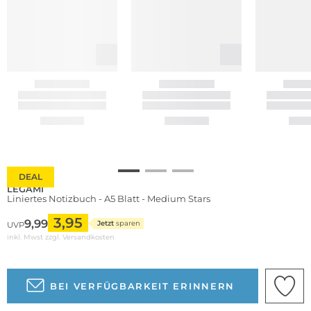
DEAL
LEGAMI
Liniertes Notizbuch - A5 Blatt - Medium Stars
3,95
9,99
Jetzt
sparen
UVP
inkl. Mwst zzgl.
Versandkosten
BEI VERFÜGBARKEIT ERINNERN