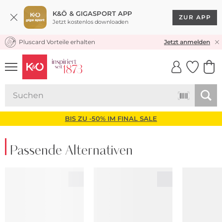
K&Ö & GIGASPORT APP
ZUR APP
Jetzt kostenlos downloaden
Pluscard Vorteile erhalten
KOSTENLOSER VERSAND* & RÜCKVERSAND
Jetzt anmelden
UNSERE APP
CLICK &
CLICK &
COLLECT
RESERVE
BIS ZU -50% IM FINAL SALE
Passende Alternativen