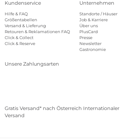
Kundenservice
Unternehmen
Hilfe & FAQ
Standorte / Häuser
Größentabellen
Job & Karriere
Versand & Lieferung
Über uns
Retouren & Reklamationen FAQ
PlusCard
Click & Collect
Presse
Click & Reserve
Newsletter
Gastronomie
Unsere Zahlungsarten
Klarna
Paypal
Mastercard
Visa
Diners
Eps
Shop
Applepay
Amazon
Gratis Versand* nach Österreich Internationaler
Versand