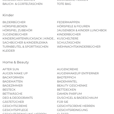
BAUCH- & GÜRTELTASCHEN
TOTE BAG
Kinder
BILDERBÜCHER
FEDERMAPPEN
HÖRSPIELBOXEN
HÖRSPIELE & FIGUREN
HÖRSPIEL ZUBEHÖR
JAUSENBOX & KINDER LUNCHBOX
JUGENDBÜCHER
KINDERBÜCHER
KINDERGARTENRUCKSACK | KINDERGARTENBEUTEL
KUSCHELTIERE
SACHBÜCHER & KINDERLEXIKA
SCHULTASCHEN
TURNBEUTEL & SPORTTASCHEN
WEIHNACHTSKINDERBÜCHER
KLEIDER
Home & Beauty
AFTER SUN
AUGENCREME
AUGEN MAKE UP
AUGENMAKEUP ENTFERNER
BACKFORMEN
BADTEPPICH
BADEMATTEN
BADEMÄNTEL
BADEZIMMER
BEAUTY GESCHENKE
BESTECK
BETTDECKEN
BETTWÄSCHE
DAMEN PARFUM
DEO & DEODORANTS
DUSCHGEL & BADESCHAUM
GÄSTETÜCHER
FÜR SIE
GESICHTSCREME
GESICHTSCREME HERREN
GESICHTSPFLEGE
GESICHTSREINIGUNG
GESICHTSREINIGUNG HERREN
GLÄSER