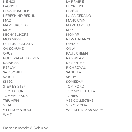
KIEHL’S
LA PRAIRIE
LACOSTE
LE CREUSET
LENA HOSCHEK
LEVI’S®
LIEBESKIND BERLIN
LUISA CERANO
MAC
MARC CAIN
MARC JACOBS
MARC O’POLO
MCM
MEY
MICHAEL KORS
MONARI
MOS MOSH
NEW BALANCE
OFFICINE CREATIVE
OLYMP
ON SCHUHE
ONLY
OPUS
PAUL GREEN
POLO RALPH LAUREN
RAGWEAR
RAINKISS
REISENTHEL
REPLAY
RICHROYAL
SAMSONITE
SANETTA
SATCH
SKINY
SMEG
SOMEDAY
STEP BY STEP
TOM FORD
TOM TAILOR
TOMMY HILFIGER
TOMMY JEANS
TONIES
TRIUMPH
VEE COLLECTIVE
VEJA
VERO MODA
VILLEROY & BOCH
WEEKEND MAX MARA
WMF
Damenmode & Schuhe