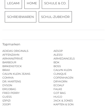
LEGAMI
HOME
SCHULE & CO.
SCHREIBWAREN
SCHUL-ZUBEHÖR
Topmarken
ADIDAS ORIGINALS
AESOP
AFFENZAHN
ALESSI
ARMANI/PRIVÉ
ARMEDANGELS
BARBOUR
BDK
BIRKENSTOCK
BOSS
BRAX
CALVIN KLEIN
CALVIN KLEIN JEANS
CLINIQUE
COMMA
COPENHAGEN
DR. MARTENS
DRYKORN
DYSON
ECOALF
ERGOBAG
FALKE
FRED PERRY
GOT BAG
GUESS
HUGO
IZIPIZI
JACK & JONES
JOOP!
KAPTEN & SON