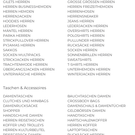
GILETS HERREN
GROSSE GRÖSSEN HERREN
HERREN BUSINESSHEMDEN
HERREN FREIZEITHEMDEN
HERREN HEMDEN
HERRENHOSEN
HERRENJACKEN
HERRENSNEAKER
HOODIES HERREN
JEANS HERREN
LEDERHOSEN
LEDERJACKEN HERREN
MÄNTEL HERREN
OVERSHIRTS HERREN
PARKA HERREN
POLOSHIRTS HERREN
STRICKPULLOVER HERREN
PULLUNDER HERREN
PYJAMAS HERREN
RUCKSÄCKE HERREN
SAKKOS
SOCKEN HERREN
SOCKEN MULTIPACKS
SONNENBRILLEN HERREN
STRICKJACKEN HERREN
SWEATSHIRTS
TRACHTENMODE HERREN
T-SHIRTS HERREN
ÜBERGANGSJACKEN HERREN
UNTERHEMDEN HERREN
UNTERWÄSCHE HERREN
WINTERJACKEN HERREN
Taschen & Accessoires
DAMENTASCHEN
BAUCHTASCHEN DAMEN
CLUTCHES UND MINIBAGS
CROSSBODY BAGS
DAMENRUCKSÄCKE
DAMENSCHALS & DAMENTÜCHER
SHOPPER
GELDBÖRSEN DAMEN
HANDSCHUHE DAMEN
HANDTASCHEN
HERREN REISETASCHEN
HARTSCHALENKOFFER
KOFFER UND TROLLEYS
HERREN KOFFER
HERREN KULTURBEUTEL
LAPTOPTASCHEN
REISEGEPÄCK DAMEN
RUCKSÄCKE HERREN