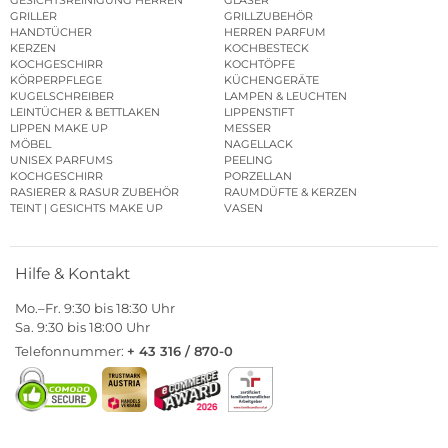
GRILLER
GRILLZUBEHÖR
HANDTÜCHER
HERREN PARFUM
KERZEN
KOCHBESTECK
KOCHGESCHIRR
KOCHTÖPFE
KÖRPERPFLEGE
KÜCHENGERÄTE
KUGELSCHREIBER
LAMPEN & LEUCHTEN
LEINTÜCHER & BETTLAKEN
LIPPENSTIFT
LIPPEN MAKE UP
MESSER
MÖBEL
NAGELLACK
UNISEX PARFUMS
PEELING
KOCHGESCHIRR
PORZELLAN
RASIERER & RASUR ZUBEHÖR
RAUMDÜFTE & KERZEN
TEINT | GESICHTS MAKE UP
VASEN
Hilfe & Kontakt
Mo.–Fr. 9:30 bis 18:30 Uhr
Sa. 9:30 bis 18:00 Uhr
Telefonnummer:
+ 43 316 / 870-0