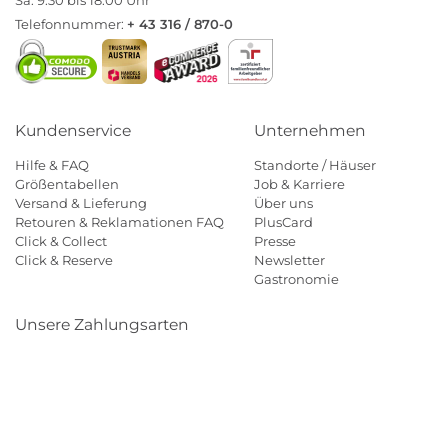
Telefonnummer:
+ 43 316 / 870-0
Kundenservice
Unternehmen
Hilfe & FAQ
Standorte / Häuser
Größentabellen
Job & Karriere
Versand & Lieferung
Über uns
Retouren & Reklamationen FAQ
PlusCard
Click & Collect
Presse
Click & Reserve
Newsletter
Gastronomie
Unsere Zahlungsarten
Klarna
Paypal
Mastercard
Visa
Diners
Eps
Shop
Applepay
Amazon