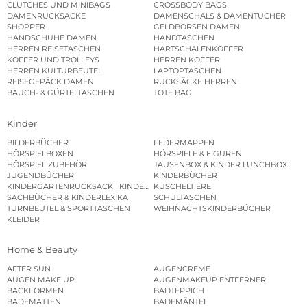
CLUTCHES UND MINIBAGS
CROSSBODY BAGS
DAMENRUCKSÄCKE
DAMENSCHALS & DAMENTÜCHER
SHOPPER
GELDBÖRSEN DAMEN
HANDSCHUHE DAMEN
HANDTASCHEN
HERREN REISETASCHEN
HARTSCHALENKOFFER
KOFFER UND TROLLEYS
HERREN KOFFER
HERREN KULTURBEUTEL
LAPTOPTASCHEN
REISEGEPÄCK DAMEN
RUCKSÄCKE HERREN
BAUCH- & GÜRTELTASCHEN
TOTE BAG
Kinder
BILDERBÜCHER
FEDERMAPPEN
HÖRSPIELBOXEN
HÖRSPIELE & FIGUREN
HÖRSPIEL ZUBEHÖR
JAUSENBOX & KINDER LUNCHBOX
JUGENDBÜCHER
KINDERBÜCHER
KINDERGARTENRUCKSACK | KINDERGARTENBEUTEL
KUSCHELTIERE
SACHBÜCHER & KINDERLEXIKA
SCHULTASCHEN
TURNBEUTEL & SPORTTASCHEN
WEIHNACHTSKINDERBÜCHER
KLEIDER
Home & Beauty
AFTER SUN
AUGENCREME
AUGEN MAKE UP
AUGENMAKEUP ENTFERNER
BACKFORMEN
BADTEPPICH
BADEMATTEN
BADEMÄNTEL