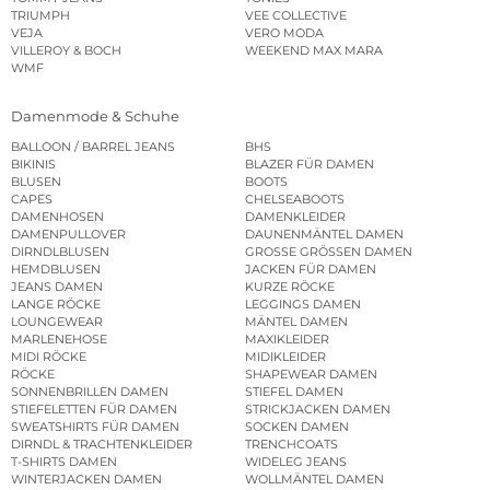
TRIUMPH
VEE COLLECTIVE
VEJA
VERO MODA
VILLEROY & BOCH
WEEKEND MAX MARA
WMF
Damenmode & Schuhe
BALLOON / BARREL JEANS
BHS
BIKINIS
BLAZER FÜR DAMEN
BLUSEN
BOOTS
CAPES
CHELSEABOOTS
DAMENHOSEN
DAMENKLEIDER
DAMENPULLOVER
DAUNENMÄNTEL DAMEN
DIRNDLBLUSEN
GROSSE GRÖSSEN DAMEN
HEMDBLUSEN
JACKEN FÜR DAMEN
JEANS DAMEN
KURZE RÖCKE
LANGE RÖCKE
LEGGINGS DAMEN
LOUNGEWEAR
MÄNTEL DAMEN
MARLENEHOSE
MAXIKLEIDER
MIDI RÖCKE
MIDIKLEIDER
RÖCKE
SHAPEWEAR DAMEN
SONNENBRILLEN DAMEN
STIEFEL DAMEN
STIEFELETTEN FÜR DAMEN
STRICKJACKEN DAMEN
SWEATSHIRTS FÜR DAMEN
SOCKEN DAMEN
DIRNDL & TRACHTENKLEIDER
TRENCHCOATS
T-SHIRTS DAMEN
WIDELEG JEANS
WINTERJACKEN DAMEN
WOLLMÄNTEL DAMEN