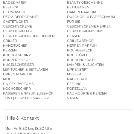
BADEZIMMER
BEAUTY GESCHENKE
BESTECK
BETTDECKEN
BETTWÄSCHE
DAMEN PARFUM
DEO & DEODORANTS
DUSCHGEL & BADESCHAUM
GÄSTETÜCHER
FÜR SIE
GESICHTSCREME
GESICHTSCREME HERREN
GESICHTSPFLEGE
GESICHTSREINIGUNG
GESICHTSREINIGUNG HERREN
GLÄSER
GRILLER
GRILLZUBEHÖR
HANDTÜCHER
HERREN PARFUM
KERZEN
KOCHBESTECK
KOCHGESCHIRR
KOCHTÖPFE
KÖRPERPFLEGE
KÜCHENGERÄTE
KUGELSCHREIBER
LAMPEN & LEUCHTEN
LEINTÜCHER & BETTLAKEN
LIPPENSTIFT
LIPPEN MAKE UP
MESSER
MÖBEL
NAGELLACK
UNISEX PARFUMS
PEELING
KOCHGESCHIRR
PORZELLAN
RASIERER & RASUR ZUBEHÖR
RAUMDÜFTE & KERZEN
TEINT | GESICHTS MAKE UP
VASEN
Hilfe & Kontakt
Mo.–Fr. 9:30 bis 18:30 Uhr
Sa. 9:30 bis 18:00 Uhr