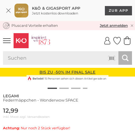
K&Ö & GIGASPORT APP
ZUR APP
Jetzt kostenlos downloaden
Pluscard Vorteile erhalten
KOSTENLOSER VERSAND* & RÜCKVERSAND
Jetzt anmelden
UNSERE APP
CLICK &
CLICK &
COLLECT
RESERVE
BIS ZU -50% IM FINAL SALE
Beliebt!
15 Personen sehen sich diesen Artikel gerade an
LEGAMI
Federmäppchen - Wonderwow SPACE
12,99
inkl. Mwst zzgl.
Versandkosten
Achtung:
Nur noch 2 Stück verfügbar!