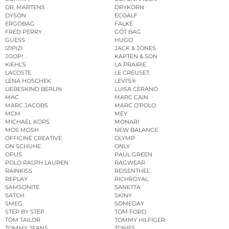
DR. MARTENS
DRYKORN
DYSON
ECOALF
ERGOBAG
FALKE
FRED PERRY
GOT BAG
GUESS
HUGO
IZIPIZI
JACK & JONES
JOOP!
KAPTEN & SON
KIEHL’S
LA PRAIRIE
LACOSTE
LE CREUSET
LENA HOSCHEK
LEVI’S®
LIEBESKIND BERLIN
LUISA CERANO
MAC
MARC CAIN
MARC JACOBS
MARC O’POLO
MCM
MEY
MICHAEL KORS
MONARI
MOS MOSH
NEW BALANCE
OFFICINE CREATIVE
OLYMP
ON SCHUHE
ONLY
OPUS
PAUL GREEN
POLO RALPH LAUREN
RAGWEAR
RAINKISS
REISENTHEL
REPLAY
RICHROYAL
SAMSONITE
SANETTA
SATCH
SKINY
SMEG
SOMEDAY
STEP BY STEP
TOM FORD
TOM TAILOR
TOMMY HILFIGER
TOMMY JEANS
TONIES