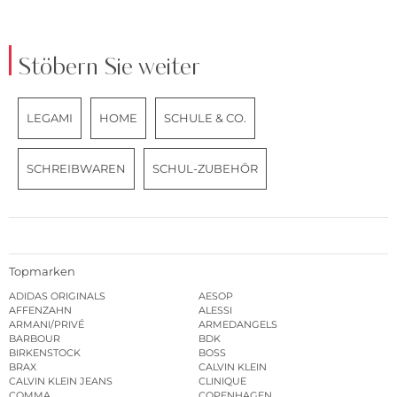
Stöbern Sie weiter
LEGAMI
HOME
SCHULE & CO.
SCHREIBWAREN
SCHUL-ZUBEHÖR
Topmarken
ADIDAS ORIGINALS
AESOP
AFFENZAHN
ALESSI
ARMANI/PRIVÉ
ARMEDANGELS
BARBOUR
BDK
BIRKENSTOCK
BOSS
BRAX
CALVIN KLEIN
CALVIN KLEIN JEANS
CLINIQUE
COMMA
COPENHAGEN