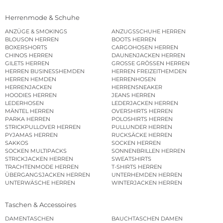
Herrenmode & Schuhe
ANZÜGE & SMOKINGS
ANZUGSSCHUHE HERREN
BLOUSON HERREN
BOOTS HERREN
BOXERSHORTS
CARGOHOSEN HERREN
CHINOS HERREN
DAUNENJACKEN HERREN
GILETS HERREN
GROSSE GRÖSSEN HERREN
HERREN BUSINESSHEMDEN
HERREN FREIZEITHEMDEN
HERREN HEMDEN
HERRENHOSEN
HERRENJACKEN
HERRENSNEAKER
HOODIES HERREN
JEANS HERREN
LEDERHOSEN
LEDERJACKEN HERREN
MÄNTEL HERREN
OVERSHIRTS HERREN
PARKA HERREN
POLOSHIRTS HERREN
STRICKPULLOVER HERREN
PULLUNDER HERREN
PYJAMAS HERREN
RUCKSÄCKE HERREN
SAKKOS
SOCKEN HERREN
SOCKEN MULTIPACKS
SONNENBRILLEN HERREN
STRICKJACKEN HERREN
SWEATSHIRTS
TRACHTENMODE HERREN
T-SHIRTS HERREN
ÜBERGANGSJACKEN HERREN
UNTERHEMDEN HERREN
UNTERWÄSCHE HERREN
WINTERJACKEN HERREN
Taschen & Accessoires
DAMENTASCHEN
BAUCHTASCHEN DAMEN