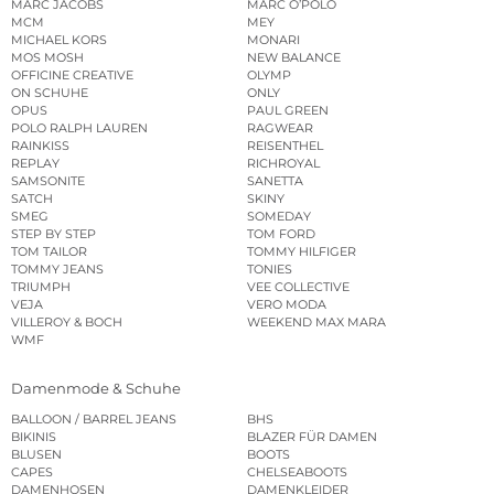
MARC JACOBS
MARC O’POLO
MCM
MEY
MICHAEL KORS
MONARI
MOS MOSH
NEW BALANCE
OFFICINE CREATIVE
OLYMP
ON SCHUHE
ONLY
OPUS
PAUL GREEN
POLO RALPH LAUREN
RAGWEAR
RAINKISS
REISENTHEL
REPLAY
RICHROYAL
SAMSONITE
SANETTA
SATCH
SKINY
SMEG
SOMEDAY
STEP BY STEP
TOM FORD
TOM TAILOR
TOMMY HILFIGER
TOMMY JEANS
TONIES
TRIUMPH
VEE COLLECTIVE
VEJA
VERO MODA
VILLEROY & BOCH
WEEKEND MAX MARA
WMF
Damenmode & Schuhe
BALLOON / BARREL JEANS
BHS
BIKINIS
BLAZER FÜR DAMEN
BLUSEN
BOOTS
CAPES
CHELSEABOOTS
DAMENHOSEN
DAMENKLEIDER