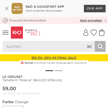
K&Ö & GIGASPORT APP
ZUR APP
Jetzt kostenlos downloaden
Pluscard Vorteile erhalten
KOSTENLOSER VERSAND* & RÜCKVERSAND
Jetzt anmelden
UNSERE APP
CLICK &
CLICK &
COLLECT
RESERVE
BIS ZU -50% IM FINAL SALE
Beliebt!
Eine Person hat den Artikel gerade im Warenkorb
LE CREUSET
Tarteform "Poterie" 28cm/2,1l (Ofenrot)
59,00
inkl. Mwst zzgl.
Versandkosten
Farbe:
Orange