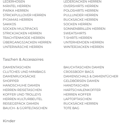
LEDERHOSEN
LEDERJACKEN HERREN
MÄNTEL HERREN
OVERSHIRTS HERREN
PARKA HERREN
POLOSHIRTS HERREN
STRICKPULLOVER HERREN
PULLUNDER HERREN
PYJAMAS HERREN
RUCKSÄCKE HERREN
SAKKOS
SOCKEN HERREN
SOCKEN MULTIPACKS
SONNENBRILLEN HERREN
STRICKJACKEN HERREN
SWEATSHIRTS
TRACHTENMODE HERREN
T-SHIRTS HERREN
ÜBERGANGSJACKEN HERREN
UNTERHEMDEN HERREN
UNTERWÄSCHE HERREN
WINTERJACKEN HERREN
Taschen & Accessoires
DAMENTASCHEN
BAUCHTASCHEN DAMEN
CLUTCHES UND MINIBAGS
CROSSBODY BAGS
DAMENRUCKSÄCKE
DAMENSCHALS & DAMENTÜCHER
SHOPPER
GELDBÖRSEN DAMEN
HANDSCHUHE DAMEN
HANDTASCHEN
HERREN REISETASCHEN
HARTSCHALENKOFFER
KOFFER UND TROLLEYS
HERREN KOFFER
HERREN KULTURBEUTEL
LAPTOPTASCHEN
REISEGEPÄCK DAMEN
RUCKSÄCKE HERREN
BAUCH- & GÜRTELTASCHEN
TOTE BAG
Kinder