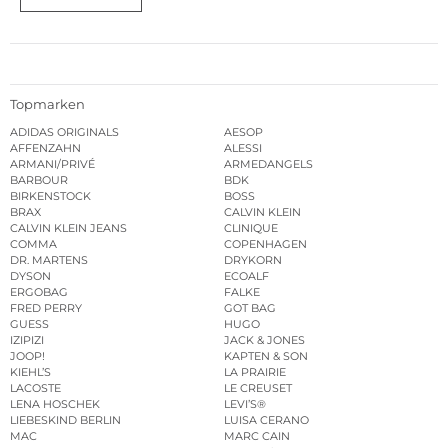
Topmarken
ADIDAS ORIGINALS
AESOP
AFFENZAHN
ALESSI
ARMANI/PRIVÉ
ARMEDANGELS
BARBOUR
BDK
BIRKENSTOCK
BOSS
BRAX
CALVIN KLEIN
CALVIN KLEIN JEANS
CLINIQUE
COMMA
COPENHAGEN
DR. MARTENS
DRYKORN
DYSON
ECOALF
ERGOBAG
FALKE
FRED PERRY
GOT BAG
GUESS
HUGO
IZIPIZI
JACK & JONES
JOOP!
KAPTEN & SON
KIEHL’S
LA PRAIRIE
LACOSTE
LE CREUSET
LENA HOSCHEK
LEVI’S®
LIEBESKIND BERLIN
LUISA CERANO
MAC
MARC CAIN