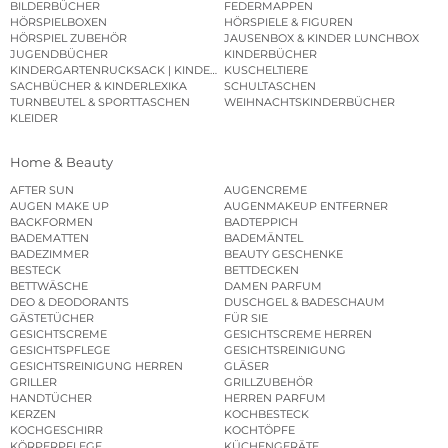
BILDERBÜCHER
FEDERMAPPEN
HÖRSPIELBOXEN
HÖRSPIELE & FIGUREN
HÖRSPIEL ZUBEHÖR
JAUSENBOX & KINDER LUNCHBOX
JUGENDBÜCHER
KINDERBÜCHER
KINDERGARTENRUCKSACK | KINDERGARTENBEUTEL
KUSCHELTIERE
SACHBÜCHER & KINDERLEXIKA
SCHULTASCHEN
TURNBEUTEL & SPORTTASCHEN
WEIHNACHTSKINDERBÜCHER
KLEIDER
Home & Beauty
AFTER SUN
AUGENCREME
AUGEN MAKE UP
AUGENMAKEUP ENTFERNER
BACKFORMEN
BADTEPPICH
BADEMATTEN
BADEMÄNTEL
BADEZIMMER
BEAUTY GESCHENKE
BESTECK
BETTDECKEN
BETTWÄSCHE
DAMEN PARFUM
DEO & DEODORANTS
DUSCHGEL & BADESCHAUM
GÄSTETÜCHER
FÜR SIE
GESICHTSCREME
GESICHTSCREME HERREN
GESICHTSPFLEGE
GESICHTSREINIGUNG
GESICHTSREINIGUNG HERREN
GLÄSER
GRILLER
GRILLZUBEHÖR
HANDTÜCHER
HERREN PARFUM
KERZEN
KOCHBESTECK
KOCHGESCHIRR
KOCHTÖPFE
KÖRPERPFLEGE
KÜCHENGERÄTE