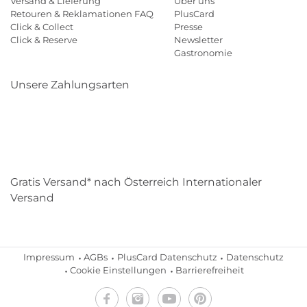
Versand & Lieferung
Über uns
Retouren & Reklamationen FAQ
PlusCard
Click & Collect
Presse
Click & Reserve
Newsletter
Gastronomie
Unsere Zahlungsarten
Klarna
Paypal
Mastercard
Visa
Diners
Eps
Shop
Applepay
Amazon
Gratis Versand* nach Österreich Internationaler
Versand
Impressum
AGBs
PlusCard Datenschutz
Datenschutz
Cookie Einstellungen
Barrierefreiheit