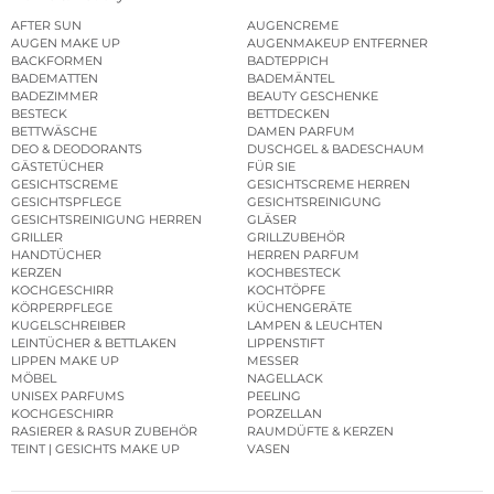
AFTER SUN
AUGENCREME
AUGEN MAKE UP
AUGENMAKEUP ENTFERNER
BACKFORMEN
BADTEPPICH
BADEMATTEN
BADEMÄNTEL
BADEZIMMER
BEAUTY GESCHENKE
BESTECK
BETTDECKEN
BETTWÄSCHE
DAMEN PARFUM
DEO & DEODORANTS
DUSCHGEL & BADESCHAUM
GÄSTETÜCHER
FÜR SIE
GESICHTSCREME
GESICHTSCREME HERREN
GESICHTSPFLEGE
GESICHTSREINIGUNG
GESICHTSREINIGUNG HERREN
GLÄSER
GRILLER
GRILLZUBEHÖR
HANDTÜCHER
HERREN PARFUM
KERZEN
KOCHBESTECK
KOCHGESCHIRR
KOCHTÖPFE
KÖRPERPFLEGE
KÜCHENGERÄTE
KUGELSCHREIBER
LAMPEN & LEUCHTEN
LEINTÜCHER & BETTLAKEN
LIPPENSTIFT
LIPPEN MAKE UP
MESSER
MÖBEL
NAGELLACK
UNISEX PARFUMS
PEELING
KOCHGESCHIRR
PORZELLAN
RASIERER & RASUR ZUBEHÖR
RAUMDÜFTE & KERZEN
TEINT | GESICHTS MAKE UP
VASEN