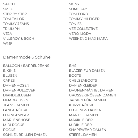
SATCH
SKINY
SMEG
SOMEDAY
STEP BY STEP
TOM FORD
TOM TAILOR
TOMMY HILFIGER
TOMMY JEANS
TONIES
TRIUMPH
VEE COLLECTIVE
VEJA
VERO MODA
VILLEROY & BOCH
WEEKEND MAX MARA
WMF
Damenmode & Schuhe
BALLOON / BARREL JEANS
BHS
BIKINIS
BLAZER FÜR DAMEN
BLUSEN
BOOTS
CAPES
CHELSEABOOTS
DAMENHOSEN
DAMENKLEIDER
DAMENPULLOVER
DAUNENMÄNTEL DAMEN
DIRNDLBLUSEN
GROSSE GRÖSSEN DAMEN
HEMDBLUSEN
JACKEN FÜR DAMEN
JEANS DAMEN
KURZE RÖCKE
LANGE RÖCKE
LEGGINGS DAMEN
LOUNGEWEAR
MÄNTEL DAMEN
MARLENEHOSE
MAXIKLEIDER
MIDI RÖCKE
MIDIKLEIDER
RÖCKE
SHAPEWEAR DAMEN
SONNENBRILLEN DAMEN
STIEFEL DAMEN