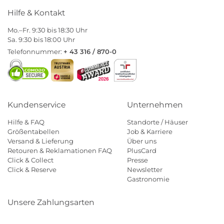
Hilfe & Kontakt
Mo.–Fr. 9:30 bis 18:30 Uhr
Sa. 9:30 bis 18:00 Uhr
Telefonnummer:
+ 43 316 / 870-0
Kundenservice
Unternehmen
Hilfe & FAQ
Standorte / Häuser
Größentabellen
Job & Karriere
Versand & Lieferung
Über uns
Retouren & Reklamationen FAQ
PlusCard
Click & Collect
Presse
Click & Reserve
Newsletter
Gastronomie
Unsere Zahlungsarten
Klarna
Paypal
Mastercard
Visa
Diners
Eps
Shop