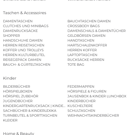
Taschen & Accessoires
DAMENTASCHEN
BAUCHTASCHEN DAMEN
CLUTCHES UND MINIBAGS
CROSSBODY BAGS
DAMENRUCKSÄCKE
DAMENSCHALS & DAMENTÜCHER
SHOPPER
GELDBÖRSEN DAMEN
HANDSCHUHE DAMEN
HANDTASCHEN
HERREN REISETASCHEN
HARTSCHALENKOFFER
KOFFER UND TROLLEYS
HERREN KOFFER
HERREN KULTURBEUTEL
LAPTOPTASCHEN
REISEGEPÄCK DAMEN
RUCKSÄCKE HERREN
BAUCH- & GÜRTELTASCHEN
TOTE BAG
Kinder
BILDERBÜCHER
FEDERMAPPEN
HÖRSPIELBOXEN
HÖRSPIELE & FIGUREN
HÖRSPIEL ZUBEHÖR
JAUSENBOX & KINDER LUNCHBOX
JUGENDBÜCHER
KINDERBÜCHER
KINDERGARTENRUCKSACK | KINDERGARTENBEUTEL
KUSCHELTIERE
SACHBÜCHER & KINDERLEXIKA
SCHULTASCHEN
TURNBEUTEL & SPORTTASCHEN
WEIHNACHTSKINDERBÜCHER
KLEIDER
Home & Beauty