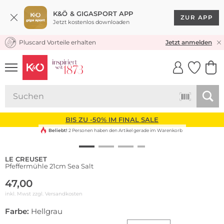
K&Ö & GIGASPORT APP
ZUR APP
Jetzt kostenlos downloaden
Pluscard Vorteile erhalten
KOSTENLOSER VERSAND* & RÜCKVERSAND
Jetzt anmelden
UNSERE APP
CLICK &
CLICK &
COLLECT
RESERVE
BIS ZU -50% IM FINAL SALE
Beliebt!
2 Personen haben den Artikel gerade im Warenkorb
LE CREUSET
Pfeffermühle 21cm Sea Salt
47,00
inkl. Mwst zzgl.
Versandkosten
Farbe:
Hellgrau