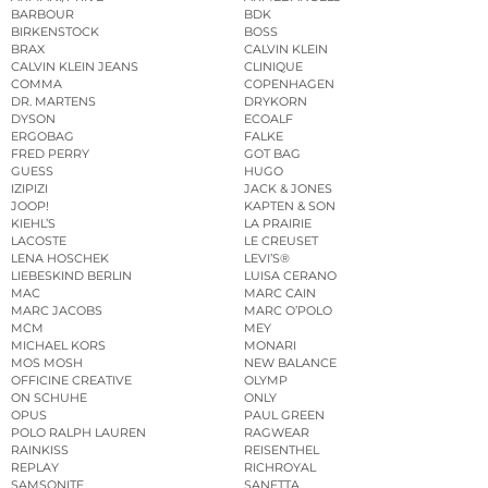
BARBOUR
BDK
BIRKENSTOCK
BOSS
BRAX
CALVIN KLEIN
CALVIN KLEIN JEANS
CLINIQUE
COMMA
COPENHAGEN
DR. MARTENS
DRYKORN
DYSON
ECOALF
ERGOBAG
FALKE
FRED PERRY
GOT BAG
GUESS
HUGO
IZIPIZI
JACK & JONES
JOOP!
KAPTEN & SON
KIEHL’S
LA PRAIRIE
LACOSTE
LE CREUSET
LENA HOSCHEK
LEVI’S®
LIEBESKIND BERLIN
LUISA CERANO
MAC
MARC CAIN
MARC JACOBS
MARC O’POLO
MCM
MEY
MICHAEL KORS
MONARI
MOS MOSH
NEW BALANCE
OFFICINE CREATIVE
OLYMP
ON SCHUHE
ONLY
OPUS
PAUL GREEN
POLO RALPH LAUREN
RAGWEAR
RAINKISS
REISENTHEL
REPLAY
RICHROYAL
SAMSONITE
SANETTA