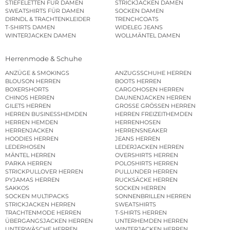
STIEFELETTEN FÜR DAMEN
STRICKJACKEN DAMEN
SWEATSHIRTS FÜR DAMEN
SOCKEN DAMEN
DIRNDL & TRACHTENKLEIDER
TRENCHCOATS
T-SHIRTS DAMEN
WIDELEG JEANS
WINTERJACKEN DAMEN
WOLLMÄNTEL DAMEN
Herrenmode & Schuhe
ANZÜGE & SMOKINGS
ANZUGSSCHUHE HERREN
BLOUSON HERREN
BOOTS HERREN
BOXERSHORTS
CARGOHOSEN HERREN
CHINOS HERREN
DAUNENJACKEN HERREN
GILETS HERREN
GROSSE GRÖSSEN HERREN
HERREN BUSINESSHEMDEN
HERREN FREIZEITHEMDEN
HERREN HEMDEN
HERRENHOSEN
HERRENJACKEN
HERRENSNEAKER
HOODIES HERREN
JEANS HERREN
LEDERHOSEN
LEDERJACKEN HERREN
MÄNTEL HERREN
OVERSHIRTS HERREN
PARKA HERREN
POLOSHIRTS HERREN
STRICKPULLOVER HERREN
PULLUNDER HERREN
PYJAMAS HERREN
RUCKSÄCKE HERREN
SAKKOS
SOCKEN HERREN
SOCKEN MULTIPACKS
SONNENBRILLEN HERREN
STRICKJACKEN HERREN
SWEATSHIRTS
TRACHTENMODE HERREN
T-SHIRTS HERREN
ÜBERGANGSJACKEN HERREN
UNTERHEMDEN HERREN
UNTERWÄSCHE HERREN
WINTERJACKEN HERREN