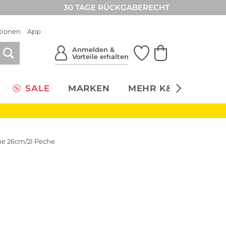
30 TAGE RÜCKGABERECHT
tionen
App
Anmelden &
Vorteile erhalten
SALE
MARKEN
MEHR K&Ö
NACH
e 26cm/2l Peche