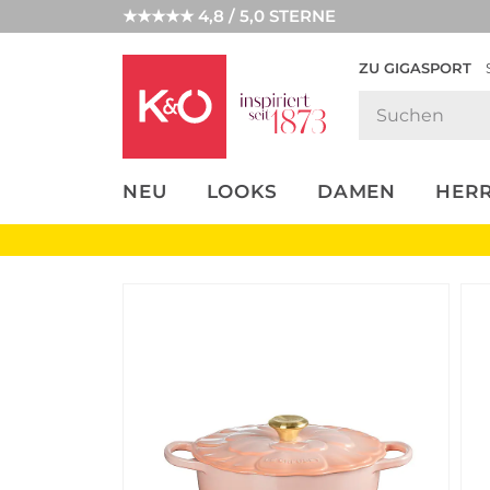
★★★★★ 4,8 / 5,0 STERNE
ZU GIGASPORT
FASHION-
UNSERE APP
CLICK &
CLICK &
TRENDS
COLLECT
RESERVE
NEU
LOOKS
DAMEN
HER