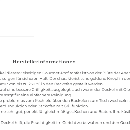
Herstellerinformationen
kel dieses vielseitigen Gourmet-Profitopfes ist von der Blüte der An
orgen für sicheren Halt. Der charakteristische goldene Knopf in der 
tur von bis zu 260 °C in den Backofen gestellt werden.
st auf eine bessere Griffigkeit ausgelegt, auch wenn der Deckel mit
te sorgt für eine einfachere Reinigung.
kte problemlos vom Kochfeld über den Backofen zum Tisch wechseln
erd, Induktion oder Backofen mit Grillfunktion.
me sehr gut, perfekt für gleichmäßiges Kochen und Braten. Ihre kös
r Deckel hilft, die Feuchtigkeit im Gericht zu bewahren und den Gesc