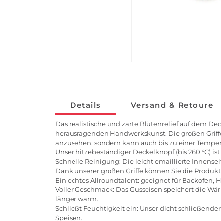
Details
Versand & Retoure
Das realistische und zarte Blütenrelief auf dem Dec
herausragenden Handwerkskunst. Die großen Griffe s
anzusehen, sondern kann auch bis zu einer Tempera
Unser hitzebeständiger Deckelknopf (bis 260 °C) i
Schnelle Reinigung: Die leicht emaillierte Innensei
Dank unserer großen Griffe können Sie die Produ
Ein echtes Allroundtalent: geeignet für Backofen, H
Voller Geschmack: Das Gusseisen speichert die Wär
länger warm.
Schließt Feuchtigkeit ein: Unser dicht schließende
Speisen.