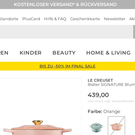
KOSTENLOSER VERSAND* & RÜCKVERSAND
Standorte
PlusCard
Hilfe & FAQ
Geschenkkarte
Newsletter
Ak
REN
KINDER
BEAUTY
HOME & LIVING
BIS ZU -50% IM FINAL SALE
LE CREUSET
Bräter SIGNATURE Blum
439,00
inkl. Mwst zzgl.
Versandkosten
Farbe:
Orange