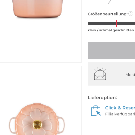
Größenbeurteilung:
?
klein / schmal geschnitten
Meld
Lieferoption:
Click & Rese
Filialverfügba