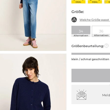
DEAL
DEAL
D
Größe:
Welche Größe passt
34
36
Alternativen
Alternativen
Größenbeurteilung:
?
klein / schmal geschnitten
Meld