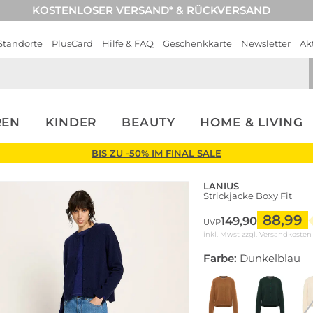
KOSTENLOSER VERSAND* & RÜCKVERSAND
Standorte
PlusCard
Hilfe & FAQ
Geschenkkarte
Newsletter
Ak
REN
KINDER
BEAUTY
HOME & LIVING
BIS ZU -50% IM FINAL SALE
LANIUS
Strickjacke Boxy Fit
88,99
149,90
UVP
inkl. Mwst zzgl.
Versandkosten
Farbe:
Dunkelblau