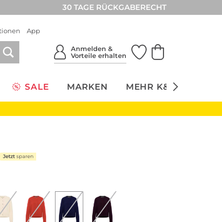
30 TAGE RÜCKGABERECHT
tionen
App
Anmelden &
Vorteile erhalten
SALE
MARKEN
MEHR K&Ö
NACH
Jetzt
sparen