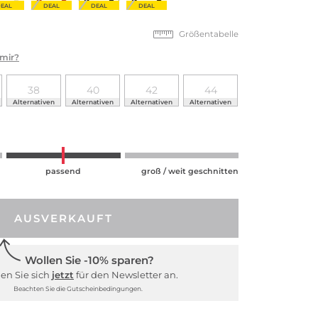
EAL
DEAL
DEAL
DEAL
Größentabelle
 mir?
38
40
42
44
Alternativen
Alternativen
Alternativen
Alternativen
passend
groß / weit geschnitten
AUSVERKAUFT
Wollen Sie -10% sparen?
en Sie sich
jetzt
für den Newsletter an.
Beachten Sie die Gutscheinbedingungen.