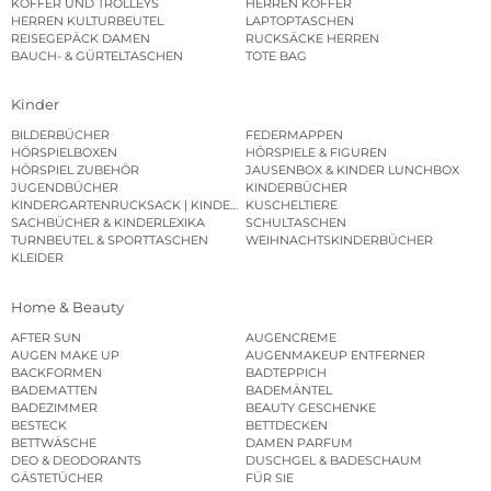
KOFFER UND TROLLEYS
HERREN KOFFER
HERREN KULTURBEUTEL
LAPTOPTASCHEN
REISEGEPÄCK DAMEN
RUCKSÄCKE HERREN
BAUCH- & GÜRTELTASCHEN
TOTE BAG
Kinder
BILDERBÜCHER
FEDERMAPPEN
HÖRSPIELBOXEN
HÖRSPIELE & FIGUREN
HÖRSPIEL ZUBEHÖR
JAUSENBOX & KINDER LUNCHBOX
JUGENDBÜCHER
KINDERBÜCHER
KINDERGARTENRUCKSACK | KINDERGARTENBEUTEL
KUSCHELTIERE
SACHBÜCHER & KINDERLEXIKA
SCHULTASCHEN
TURNBEUTEL & SPORTTASCHEN
WEIHNACHTSKINDERBÜCHER
KLEIDER
Home & Beauty
AFTER SUN
AUGENCREME
AUGEN MAKE UP
AUGENMAKEUP ENTFERNER
BACKFORMEN
BADTEPPICH
BADEMATTEN
BADEMÄNTEL
BADEZIMMER
BEAUTY GESCHENKE
BESTECK
BETTDECKEN
BETTWÄSCHE
DAMEN PARFUM
DEO & DEODORANTS
DUSCHGEL & BADESCHAUM
GÄSTETÜCHER
FÜR SIE