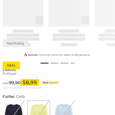
Nachhaltig
Beliebt!
5 Personen sehen sich diesen Artikel gerade an
DEAL
LANIUS
Pullover
58,99
99,90
Jetzt
sparen
UVP
inkl. Mwst zzgl.
Versandkosten
Farbe:
Gelb