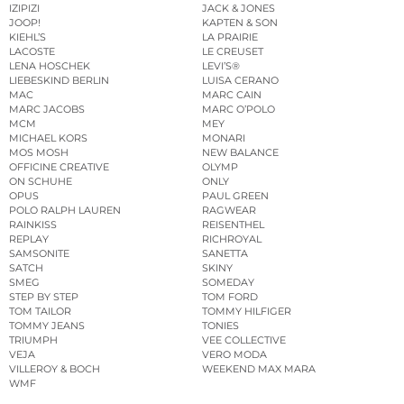
IZIPIZI
JACK & JONES
JOOP!
KAPTEN & SON
KIEHL’S
LA PRAIRIE
LACOSTE
LE CREUSET
LENA HOSCHEK
LEVI’S®
LIEBESKIND BERLIN
LUISA CERANO
MAC
MARC CAIN
MARC JACOBS
MARC O’POLO
MCM
MEY
MICHAEL KORS
MONARI
MOS MOSH
NEW BALANCE
OFFICINE CREATIVE
OLYMP
ON SCHUHE
ONLY
OPUS
PAUL GREEN
POLO RALPH LAUREN
RAGWEAR
RAINKISS
REISENTHEL
REPLAY
RICHROYAL
SAMSONITE
SANETTA
SATCH
SKINY
SMEG
SOMEDAY
STEP BY STEP
TOM FORD
TOM TAILOR
TOMMY HILFIGER
TOMMY JEANS
TONIES
TRIUMPH
VEE COLLECTIVE
VEJA
VERO MODA
VILLEROY & BOCH
WEEKEND MAX MARA
WMF