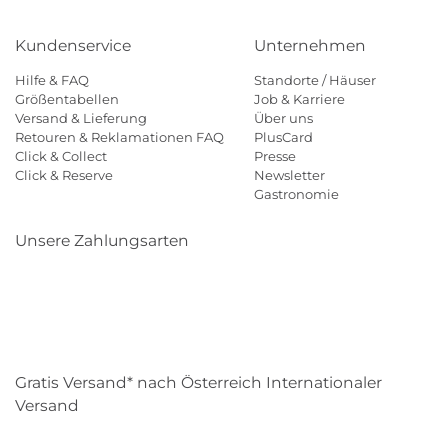
Kundenservice
Unternehmen
Hilfe & FAQ
Standorte / Häuser
Größentabellen
Job & Karriere
Versand & Lieferung
Über uns
Retouren & Reklamationen FAQ
PlusCard
Click & Collect
Presse
Click & Reserve
Newsletter
Gastronomie
Unsere Zahlungsarten
Klarna
Paypal
Mastercard
Visa
Diners
Eps
Shop
Applepay
Amazon
Gratis Versand* nach Österreich Internationaler
Versand