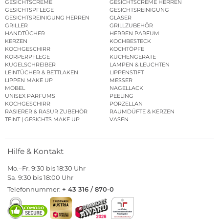
GESICHTSCREME
GESICHTSCREME HERREN
GESICHTSPFLEGE
GESICHTSREINIGUNG
GESICHTSREINIGUNG HERREN
GLÄSER
GRILLER
GRILLZUBEHÖR
HANDTÜCHER
HERREN PARFUM
KERZEN
KOCHBESTECK
KOCHGESCHIRR
KOCHTÖPFE
KÖRPERPFLEGE
KÜCHENGERÄTE
KUGELSCHREIBER
LAMPEN & LEUCHTEN
LEINTÜCHER & BETTLAKEN
LIPPENSTIFT
LIPPEN MAKE UP
MESSER
MÖBEL
NAGELLACK
UNISEX PARFUMS
PEELING
KOCHGESCHIRR
PORZELLAN
RASIERER & RASUR ZUBEHÖR
RAUMDÜFTE & KERZEN
TEINT | GESICHTS MAKE UP
VASEN
Hilfe & Kontakt
Mo.–Fr. 9:30 bis 18:30 Uhr
Sa. 9:30 bis 18:00 Uhr
Telefonnummer:
+ 43 316 / 870-0