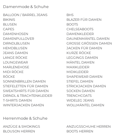
Damenmode & Schuhe
BALLOON / BARREL JEANS
BHS
BIKINIS
BLAZER FÜR DAMEN
BLUSEN
BOOTS
CAPES
CHELSEABOOTS
DAMENHOSEN
DAMENKLEIDER
DAMENPULLOVER
DAUNENMÄNTEL DAMEN
DIRNDLBLUSEN
GROSSE GRÖSSEN DAMEN
HEMDBLUSEN
JACKEN FÜR DAMEN
JEANS DAMEN
KURZE RÖCKE
LANGE RÖCKE
LEGGINGS DAMEN
LOUNGEWEAR
MÄNTEL DAMEN
MARLENEHOSE
MAXIKLEIDER
MIDI RÖCKE
MIDIKLEIDER
RÖCKE
SHAPEWEAR DAMEN
SONNENBRILLEN DAMEN
STIEFEL DAMEN
STIEFELETTEN FÜR DAMEN
STRICKJACKEN DAMEN
SWEATSHIRTS FÜR DAMEN
SOCKEN DAMEN
DIRNDL & TRACHTENKLEIDER
TRENCHCOATS
T-SHIRTS DAMEN
WIDELEG JEANS
WINTERJACKEN DAMEN
WOLLMÄNTEL DAMEN
Herrenmode & Schuhe
ANZÜGE & SMOKINGS
ANZUGSSCHUHE HERREN
BLOUSON HERREN
BOOTS HERREN