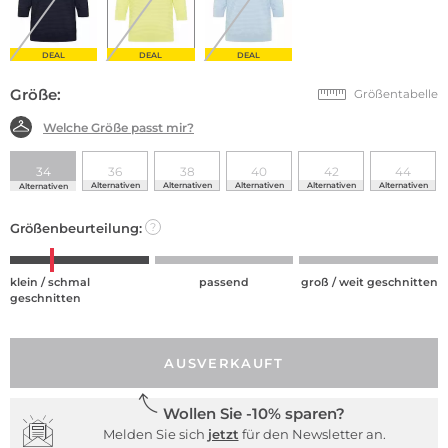
DEAL
DEAL
DEAL
Größe:
Größentabelle
Welche Größe passt mir?
34
36
38
40
42
44
Alternativen
Alternativen
Alternativen
Alternativen
Alternativen
Alternativen
Größenbeurteilung:
?
klein / schmal
passend
groß / weit geschnitten
geschnitten
AUSVERKAUFT
Wollen Sie -10% sparen?
Melden Sie sich
jetzt
für den Newsletter an.