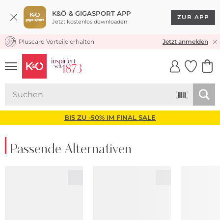
K&Ö & GIGASPORT APP
ZUR APP
Jetzt kostenlos downloaden
Pluscard Vorteile erhalten
KOSTENLOSER VERSAND* & RÜCKVERSAND
Jetzt anmelden
UNSERE APP
CLICK &
CLICK &
COLLECT
RESERVE
BIS ZU -50% IM FINAL SALE
Passende Alternativen