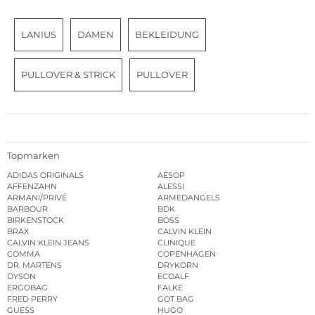
LANIUS
DAMEN
BEKLEIDUNG
PULLOVER & STRICK
PULLOVER
Topmarken
ADIDAS ORIGINALS
AESOP
AFFENZAHN
ALESSI
ARMANI/PRIVÉ
ARMEDANGELS
BARBOUR
BDK
BIRKENSTOCK
BOSS
BRAX
CALVIN KLEIN
CALVIN KLEIN JEANS
CLINIQUE
COMMA
COPENHAGEN
DR. MARTENS
DRYKORN
DYSON
ECOALF
ERGOBAG
FALKE
FRED PERRY
GOT BAG
GUESS
HUGO