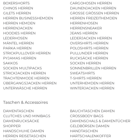
BOXERSHORTS
CARGOHOSEN HERREN
CHINOS HERREN
DAUNENJACKEN HERREN
GILETS HERREN
GROSSE GRÖSSEN HERREN
HERREN BUSINESSHEMDEN
HERREN FREIZEITHEMDEN
HERREN HEMDEN
HERRENHOSEN
HERRENJACKEN
HERRENSNEAKER
HOODIES HERREN
JEANS HERREN
LEDERHOSEN
LEDERJACKEN HERREN
MÄNTEL HERREN
OVERSHIRTS HERREN
PARKA HERREN
POLOSHIRTS HERREN
STRICKPULLOVER HERREN
PULLUNDER HERREN
PYJAMAS HERREN
RUCKSÄCKE HERREN
SAKKOS
SOCKEN HERREN
SOCKEN MULTIPACKS
SONNENBRILLEN HERREN
STRICKJACKEN HERREN
SWEATSHIRTS
TRACHTENMODE HERREN
T-SHIRTS HERREN
ÜBERGANGSJACKEN HERREN
UNTERHEMDEN HERREN
UNTERWÄSCHE HERREN
WINTERJACKEN HERREN
Taschen & Accessoires
DAMENTASCHEN
BAUCHTASCHEN DAMEN
CLUTCHES UND MINIBAGS
CROSSBODY BAGS
DAMENRUCKSÄCKE
DAMENSCHALS & DAMENTÜCHER
SHOPPER
GELDBÖRSEN DAMEN
HANDSCHUHE DAMEN
HANDTASCHEN
HERREN REISETASCHEN
HARTSCHALENKOFFER