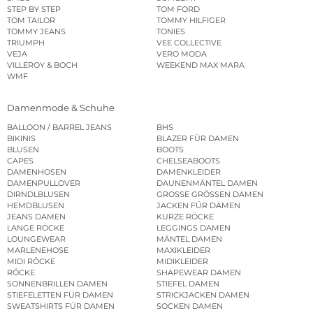
STEP BY STEP
TOM FORD
TOM TAILOR
TOMMY HILFIGER
TOMMY JEANS
TONIES
TRIUMPH
VEE COLLECTIVE
VEJA
VERO MODA
VILLEROY & BOCH
WEEKEND MAX MARA
WMF
Damenmode & Schuhe
BALLOON / BARREL JEANS
BHS
BIKINIS
BLAZER FÜR DAMEN
BLUSEN
BOOTS
CAPES
CHELSEABOOTS
DAMENHOSEN
DAMENKLEIDER
DAMENPULLOVER
DAUNENMÄNTEL DAMEN
DIRNDLBLUSEN
GROSSE GRÖSSEN DAMEN
HEMDBLUSEN
JACKEN FÜR DAMEN
JEANS DAMEN
KURZE RÖCKE
LANGE RÖCKE
LEGGINGS DAMEN
LOUNGEWEAR
MÄNTEL DAMEN
MARLENEHOSE
MAXIKLEIDER
MIDI RÖCKE
MIDIKLEIDER
RÖCKE
SHAPEWEAR DAMEN
SONNENBRILLEN DAMEN
STIEFEL DAMEN
STIEFELETTEN FÜR DAMEN
STRICKJACKEN DAMEN
SWEATSHIRTS FÜR DAMEN
SOCKEN DAMEN