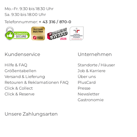
Mo.–Fr. 9:30 bis 18:30 Uhr
Sa. 9:30 bis 18:00 Uhr
Telefonnummer:
+ 43 316 / 870-0
Kundenservice
Unternehmen
Hilfe & FAQ
Standorte / Häuser
Größentabellen
Job & Karriere
Versand & Lieferung
Über uns
Retouren & Reklamationen FAQ
PlusCard
Click & Collect
Presse
Click & Reserve
Newsletter
Gastronomie
Unsere Zahlungsarten
Klarna
Paypal
Mastercard
Visa
Diners
Eps
Shop
Applepay
Amazon