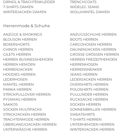
DIRNDL & TRACHTENKLEIDER
TRENCHCOATS
T-SHIRTS DAMEN
WIDELEG JEANS
WINTERJACKEN DAMEN
WOLLMÄNTEL DAMEN
Herrenmode & Schuhe
ANZÜGE & SMOKINGS
ANZUGSSCHUHE HERREN
BLOUSON HERREN
BOOTS HERREN
BOXERSHORTS
CARGOHOSEN HERREN
CHINOS HERREN
DAUNENJACKEN HERREN
GILETS HERREN
GROSSE GRÖSSEN HERREN
HERREN BUSINESSHEMDEN
HERREN FREIZEITHEMDEN
HERREN HEMDEN
HERRENHOSEN
HERRENJACKEN
HERRENSNEAKER
HOODIES HERREN
JEANS HERREN
LEDERHOSEN
LEDERJACKEN HERREN
MÄNTEL HERREN
OVERSHIRTS HERREN
PARKA HERREN
POLOSHIRTS HERREN
STRICKPULLOVER HERREN
PULLUNDER HERREN
PYJAMAS HERREN
RUCKSÄCKE HERREN
SAKKOS
SOCKEN HERREN
SOCKEN MULTIPACKS
SONNENBRILLEN HERREN
STRICKJACKEN HERREN
SWEATSHIRTS
TRACHTENMODE HERREN
T-SHIRTS HERREN
ÜBERGANGSJACKEN HERREN
UNTERHEMDEN HERREN
UNTERWÄSCHE HERREN
WINTERJACKEN HERREN