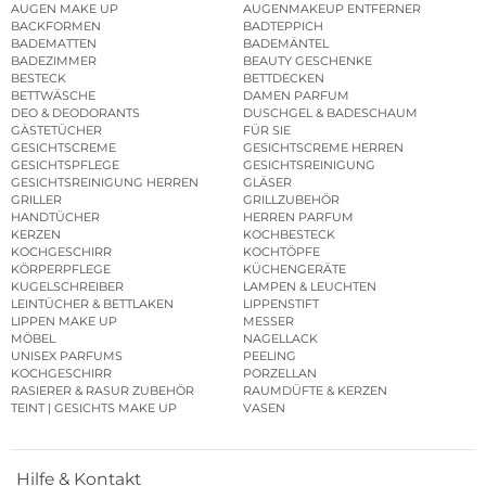
AUGEN MAKE UP
AUGENMAKEUP ENTFERNER
BACKFORMEN
BADTEPPICH
BADEMATTEN
BADEMÄNTEL
BADEZIMMER
BEAUTY GESCHENKE
BESTECK
BETTDECKEN
BETTWÄSCHE
DAMEN PARFUM
DEO & DEODORANTS
DUSCHGEL & BADESCHAUM
GÄSTETÜCHER
FÜR SIE
GESICHTSCREME
GESICHTSCREME HERREN
GESICHTSPFLEGE
GESICHTSREINIGUNG
GESICHTSREINIGUNG HERREN
GLÄSER
GRILLER
GRILLZUBEHÖR
HANDTÜCHER
HERREN PARFUM
KERZEN
KOCHBESTECK
KOCHGESCHIRR
KOCHTÖPFE
KÖRPERPFLEGE
KÜCHENGERÄTE
KUGELSCHREIBER
LAMPEN & LEUCHTEN
LEINTÜCHER & BETTLAKEN
LIPPENSTIFT
LIPPEN MAKE UP
MESSER
MÖBEL
NAGELLACK
UNISEX PARFUMS
PEELING
KOCHGESCHIRR
PORZELLAN
RASIERER & RASUR ZUBEHÖR
RAUMDÜFTE & KERZEN
TEINT | GESICHTS MAKE UP
VASEN
Hilfe & Kontakt