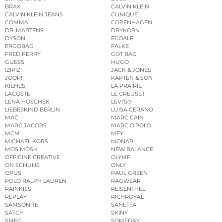
BRAX
CALVIN KLEIN
CALVIN KLEIN JEANS
CLINIQUE
COMMA
COPENHAGEN
DR. MARTENS
DRYKORN
DYSON
ECOALF
ERGOBAG
FALKE
FRED PERRY
GOT BAG
GUESS
HUGO
IZIPIZI
JACK & JONES
JOOP!
KAPTEN & SON
KIEHL’S
LA PRAIRIE
LACOSTE
LE CREUSET
LENA HOSCHEK
LEVI’S®
LIEBESKIND BERLIN
LUISA CERANO
MAC
MARC CAIN
MARC JACOBS
MARC O’POLO
MCM
MEY
MICHAEL KORS
MONARI
MOS MOSH
NEW BALANCE
OFFICINE CREATIVE
OLYMP
ON SCHUHE
ONLY
OPUS
PAUL GREEN
POLO RALPH LAUREN
RAGWEAR
RAINKISS
REISENTHEL
REPLAY
RICHROYAL
SAMSONITE
SANETTA
SATCH
SKINY
SMEG
SOMEDAY