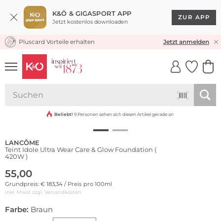
K&Ö & GIGASPORT APP
ZUR APP
Jetzt kostenlos downloaden
Pluscard Vorteile erhalten
KOSTENLOSER VERSAND* & RÜCKVERSAND
Jetzt anmelden
UNSERE APP
CLICK &
CLICK &
COLLECT
RESERVE
Beliebt!
9 Personen sehen sich diesen Artikel gerade an
LANCÔME
Teint Idole Ultra Wear Care & Glow Foundation (
420W )
55,00
Grundpreis: € 183,34 / Preis pro 100ml
inkl. Mwst zzgl.
Versandkosten
Farbe:
Braun