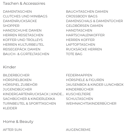
Taschen & Accessoires
DAMENTASCHEN
BAUCHTASCHEN DAMEN
CLUTCHES UND MINIBAGS
CROSSBODY BAGS
DAMENRUCKSÄCKE
DAMENSCHALS & DAMENTÜCHER
SHOPPER
GELDBÖRSEN DAMEN
HANDSCHUHE DAMEN
HANDTASCHEN
HERREN REISETASCHEN
HARTSCHALENKOFFER
KOFFER UND TROLLEYS
HERREN KOFFER
HERREN KULTURBEUTEL
LAPTOPTASCHEN
REISEGEPÄCK DAMEN
RUCKSÄCKE HERREN
BAUCH- & GÜRTELTASCHEN
TOTE BAG
Kinder
BILDERBÜCHER
FEDERMAPPEN
HÖRSPIELBOXEN
HÖRSPIELE & FIGUREN
HÖRSPIEL ZUBEHÖR
JAUSENBOX & KINDER LUNCHBOX
JUGENDBÜCHER
KINDERBÜCHER
KINDERGARTENRUCKSACK | KINDERGARTENBEUTEL
KUSCHELTIERE
SACHBÜCHER & KINDERLEXIKA
SCHULTASCHEN
TURNBEUTEL & SPORTTASCHEN
WEIHNACHTSKINDERBÜCHER
KLEIDER
Home & Beauty
AFTER SUN
AUGENCREME