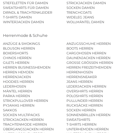
STIEFELETTEN FÜR DAMEN
STRICKJACKEN DAMEN
SWEATSHIRTS FÜR DAMEN
SOCKEN DAMEN
DIRNDL & TRACHTENKLEIDER
TRENCHCOATS
T-SHIRTS DAMEN
WIDELEG JEANS
WINTERJACKEN DAMEN
WOLLMÄNTEL DAMEN
Herrenmode & Schuhe
ANZÜGE & SMOKINGS
ANZUGSSCHUHE HERREN
BLOUSON HERREN
BOOTS HERREN
BOXERSHORTS
CARGOHOSEN HERREN
CHINOS HERREN
DAUNENJACKEN HERREN
GILETS HERREN
GROSSE GRÖSSEN HERREN
HERREN BUSINESSHEMDEN
HERREN FREIZEITHEMDEN
HERREN HEMDEN
HERRENHOSEN
HERRENJACKEN
HERRENSNEAKER
HOODIES HERREN
JEANS HERREN
LEDERHOSEN
LEDERJACKEN HERREN
MÄNTEL HERREN
OVERSHIRTS HERREN
PARKA HERREN
POLOSHIRTS HERREN
STRICKPULLOVER HERREN
PULLUNDER HERREN
PYJAMAS HERREN
RUCKSÄCKE HERREN
SAKKOS
SOCKEN HERREN
SOCKEN MULTIPACKS
SONNENBRILLEN HERREN
STRICKJACKEN HERREN
SWEATSHIRTS
TRACHTENMODE HERREN
T-SHIRTS HERREN
ÜBERGANGSJACKEN HERREN
UNTERHEMDEN HERREN