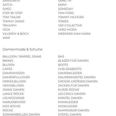
SAMSONITE
SANETTA
SATCH
SKINY
SMEG
SOMEDAY
STEP BY STEP
TOM FORD
TOM TAILOR
TOMMY HILFIGER
TOMMY JEANS
TONIES
TRIUMPH
VEE COLLECTIVE
VEJA
VERO MODA
VILLEROY & BOCH
WEEKEND MAX MARA
WMF
Damenmode & Schuhe
BALLOON / BARREL JEANS
BHS
BIKINIS
BLAZER FÜR DAMEN
BLUSEN
BOOTS
CAPES
CHELSEABOOTS
DAMENHOSEN
DAMENKLEIDER
DAMENPULLOVER
DAUNENMÄNTEL DAMEN
DIRNDLBLUSEN
GROSSE GRÖSSEN DAMEN
HEMDBLUSEN
JACKEN FÜR DAMEN
JEANS DAMEN
KURZE RÖCKE
LANGE RÖCKE
LEGGINGS DAMEN
LOUNGEWEAR
MÄNTEL DAMEN
MARLENEHOSE
MAXIKLEIDER
MIDI RÖCKE
MIDIKLEIDER
RÖCKE
SHAPEWEAR DAMEN
SONNENBRILLEN DAMEN
STIEFEL DAMEN