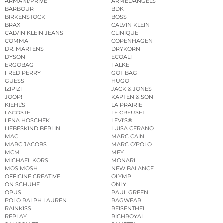
ARMANI/PRIVÉ
ARMEDANGELS
BARBOUR
BDK
BIRKENSTOCK
BOSS
BRAX
CALVIN KLEIN
CALVIN KLEIN JEANS
CLINIQUE
COMMA
COPENHAGEN
DR. MARTENS
DRYKORN
DYSON
ECOALF
ERGOBAG
FALKE
FRED PERRY
GOT BAG
GUESS
HUGO
IZIPIZI
JACK & JONES
JOOP!
KAPTEN & SON
KIEHL’S
LA PRAIRIE
LACOSTE
LE CREUSET
LENA HOSCHEK
LEVI’S®
LIEBESKIND BERLIN
LUISA CERANO
MAC
MARC CAIN
MARC JACOBS
MARC O’POLO
MCM
MEY
MICHAEL KORS
MONARI
MOS MOSH
NEW BALANCE
OFFICINE CREATIVE
OLYMP
ON SCHUHE
ONLY
OPUS
PAUL GREEN
POLO RALPH LAUREN
RAGWEAR
RAINKISS
REISENTHEL
REPLAY
RICHROYAL