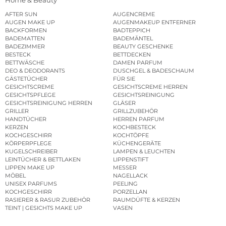
Home & Beauty
AFTER SUN
AUGENCREME
AUGEN MAKE UP
AUGENMAKEUP ENTFERNER
BACKFORMEN
BADTEPPICH
BADEMATTEN
BADEMÄNTEL
BADEZIMMER
BEAUTY GESCHENKE
BESTECK
BETTDECKEN
BETTWÄSCHE
DAMEN PARFUM
DEO & DEODORANTS
DUSCHGEL & BADESCHAUM
GÄSTETÜCHER
FÜR SIE
GESICHTSCREME
GESICHTSCREME HERREN
GESICHTSPFLEGE
GESICHTSREINIGUNG
GESICHTSREINIGUNG HERREN
GLÄSER
GRILLER
GRILLZUBEHÖR
HANDTÜCHER
HERREN PARFUM
KERZEN
KOCHBESTECK
KOCHGESCHIRR
KOCHTÖPFE
KÖRPERPFLEGE
KÜCHENGERÄTE
KUGELSCHREIBER
LAMPEN & LEUCHTEN
LEINTÜCHER & BETTLAKEN
LIPPENSTIFT
LIPPEN MAKE UP
MESSER
MÖBEL
NAGELLACK
UNISEX PARFUMS
PEELING
KOCHGESCHIRR
PORZELLAN
RASIERER & RASUR ZUBEHÖR
RAUMDÜFTE & KERZEN
TEINT | GESICHTS MAKE UP
VASEN