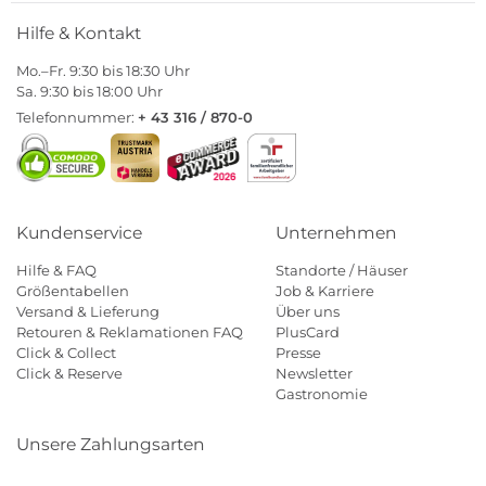
Hilfe & Kontakt
Mo.–Fr. 9:30 bis 18:30 Uhr
Sa. 9:30 bis 18:00 Uhr
Telefonnummer:
+ 43 316 / 870-0
Kundenservice
Unternehmen
Hilfe & FAQ
Standorte / Häuser
Größentabellen
Job & Karriere
Versand & Lieferung
Über uns
Retouren & Reklamationen FAQ
PlusCard
Click & Collect
Presse
Click & Reserve
Newsletter
Gastronomie
Unsere Zahlungsarten
Klarna
Paypal
Mastercard
Visa
Diners
Eps
Shop