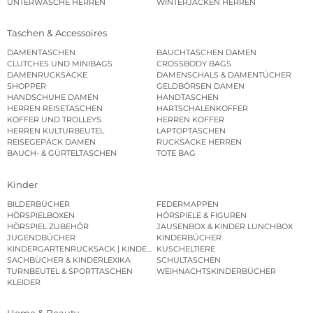
UNTERWÄSCHE HERREN
WINTERJACKEN HERREN
Taschen & Accessoires
DAMENTASCHEN
BAUCHTASCHEN DAMEN
CLUTCHES UND MINIBAGS
CROSSBODY BAGS
DAMENRUCKSÄCKE
DAMENSCHALS & DAMENTÜCHER
SHOPPER
GELDBÖRSEN DAMEN
HANDSCHUHE DAMEN
HANDTASCHEN
HERREN REISETASCHEN
HARTSCHALENKOFFER
KOFFER UND TROLLEYS
HERREN KOFFER
HERREN KULTURBEUTEL
LAPTOPTASCHEN
REISEGEPÄCK DAMEN
RUCKSÄCKE HERREN
BAUCH- & GÜRTELTASCHEN
TOTE BAG
Kinder
BILDERBÜCHER
FEDERMAPPEN
HÖRSPIELBOXEN
HÖRSPIELE & FIGUREN
HÖRSPIEL ZUBEHÖR
JAUSENBOX & KINDER LUNCHBOX
JUGENDBÜCHER
KINDERBÜCHER
KINDERGARTENRUCKSACK | KINDERGARTENBEUTEL
KUSCHELTIERE
SACHBÜCHER & KINDERLEXIKA
SCHULTASCHEN
TURNBEUTEL & SPORTTASCHEN
WEIHNACHTSKINDERBÜCHER
KLEIDER