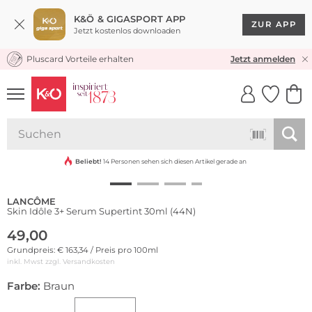
K&Ö & GIGASPORT APP
ZUR APP
Jetzt kostenlos downloaden
Pluscard Vorteile erhalten
KOSTENLOSER VERSAND* & RÜCKVERSAND
Jetzt anmelden
UNSERE APP
CLICK &
CLICK &
COLLECT
RESERVE
Beliebt!
14 Personen sehen sich diesen Artikel gerade an
LANCÔME
Skin Idôle 3+ Serum Supertint 30ml (44N)
49,00
Grundpreis: € 163,34 / Preis pro 100ml
inkl. Mwst zzgl.
Versandkosten
Farbe:
Braun