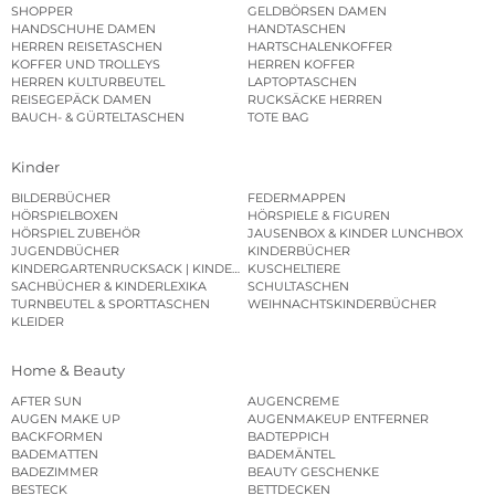
SHOPPER
GELDBÖRSEN DAMEN
HANDSCHUHE DAMEN
HANDTASCHEN
HERREN REISETASCHEN
HARTSCHALENKOFFER
KOFFER UND TROLLEYS
HERREN KOFFER
HERREN KULTURBEUTEL
LAPTOPTASCHEN
REISEGEPÄCK DAMEN
RUCKSÄCKE HERREN
BAUCH- & GÜRTELTASCHEN
TOTE BAG
Kinder
BILDERBÜCHER
FEDERMAPPEN
HÖRSPIELBOXEN
HÖRSPIELE & FIGUREN
HÖRSPIEL ZUBEHÖR
JAUSENBOX & KINDER LUNCHBOX
JUGENDBÜCHER
KINDERBÜCHER
KINDERGARTENRUCKSACK | KINDERGARTENBEUTEL
KUSCHELTIERE
SACHBÜCHER & KINDERLEXIKA
SCHULTASCHEN
TURNBEUTEL & SPORTTASCHEN
WEIHNACHTSKINDERBÜCHER
KLEIDER
Home & Beauty
AFTER SUN
AUGENCREME
AUGEN MAKE UP
AUGENMAKEUP ENTFERNER
BACKFORMEN
BADTEPPICH
BADEMATTEN
BADEMÄNTEL
BADEZIMMER
BEAUTY GESCHENKE
BESTECK
BETTDECKEN