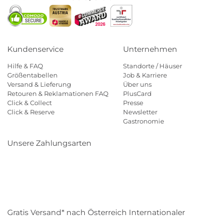
Kundenservice
Unternehmen
Hilfe & FAQ
Standorte / Häuser
Größentabellen
Job & Karriere
Versand & Lieferung
Über uns
Retouren & Reklamationen FAQ
PlusCard
Click & Collect
Presse
Click & Reserve
Newsletter
Gastronomie
Unsere Zahlungsarten
Klarna
Paypal
Mastercard
Visa
Diners
Eps
Shop
Applepay
Amazon
Gratis Versand* nach Österreich Internationaler