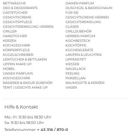
BETTWÄSCHE
DAMEN PARFUM
DEO & DEODORANTS
DUSCHGEL & BADESCHAUM
GÄSTETÜCHER
FÜR SIE
GESICHTSCREME
GESICHTSCREME HERREN
GESICHTSPFLEGE
GESICHTSREINIGUNG
GESICHTSREINIGUNG HERREN
GLÄSER
GRILLER
GRILLZUBEHÖR
HANDTÜCHER
HERREN PARFUM
KERZEN
KOCHBESTECK
KOCHGESCHIRR
KOCHTÖPFE
KÖRPERPFLEGE
KÜCHENGERÄTE
KUGELSCHREIBER
LAMPEN & LEUCHTEN
LEINTÜCHER & BETTLAKEN
LIPPENSTIFT
LIPPEN MAKE UP
MESSER
MÖBEL
NAGELLACK
UNISEX PARFUMS
PEELING
KOCHGESCHIRR
PORZELLAN
RASIERER & RASUR ZUBEHÖR
RAUMDÜFTE & KERZEN
TEINT | GESICHTS MAKE UP
VASEN
Hilfe & Kontakt
Mo.–Fr. 9:30 bis 18:30 Uhr
Sa. 9:30 bis 18:00 Uhr
Telefonnummer:
+ 43 316 / 870-0