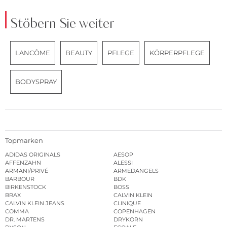
Stöbern Sie weiter
LANCÔME
BEAUTY
PFLEGE
KÖRPERPFLEGE
BODYSPRAY
Topmarken
ADIDAS ORIGINALS
AESOP
AFFENZAHN
ALESSI
ARMANI/PRIVÉ
ARMEDANGELS
BARBOUR
BDK
BIRKENSTOCK
BOSS
BRAX
CALVIN KLEIN
CALVIN KLEIN JEANS
CLINIQUE
COMMA
COPENHAGEN
DR. MARTENS
DRYKORN