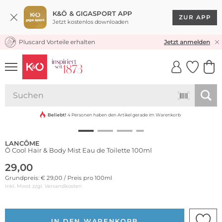
K&Ö & GIGASPORT APP
ZUR APP
Jetzt kostenlos downloaden
Pluscard Vorteile erhalten
KOSTENLOSER VERSAND* & RÜCKVERSAND
Jetzt anmelden
UNSERE APP
CLICK &
CLICK &
COLLECT
RESERVE
Beliebt!
4 Personen haben den Artikel gerade im Warenkorb
LANCÔME
Ô Cool Hair & Body Mist Eau de Toilette 100ml
29,00
Grundpreis: € 29,00 / Preis pro 100ml
inkl. Mwst zzgl.
Versandkosten
IN DEN WARENKORB