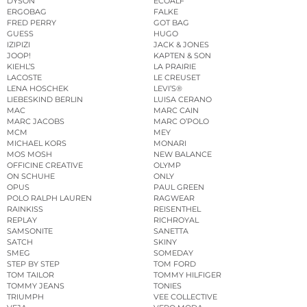
DYSON
ECOALF
ERGOBAG
FALKE
FRED PERRY
GOT BAG
GUESS
HUGO
IZIPIZI
JACK & JONES
JOOP!
KAPTEN & SON
KIEHL’S
LA PRAIRIE
LACOSTE
LE CREUSET
LENA HOSCHEK
LEVI’S®
LIEBESKIND BERLIN
LUISA CERANO
MAC
MARC CAIN
MARC JACOBS
MARC O’POLO
MCM
MEY
MICHAEL KORS
MONARI
MOS MOSH
NEW BALANCE
OFFICINE CREATIVE
OLYMP
ON SCHUHE
ONLY
OPUS
PAUL GREEN
POLO RALPH LAUREN
RAGWEAR
RAINKISS
REISENTHEL
REPLAY
RICHROYAL
SAMSONITE
SANETTA
SATCH
SKINY
SMEG
SOMEDAY
STEP BY STEP
TOM FORD
TOM TAILOR
TOMMY HILFIGER
TOMMY JEANS
TONIES
TRIUMPH
VEE COLLECTIVE