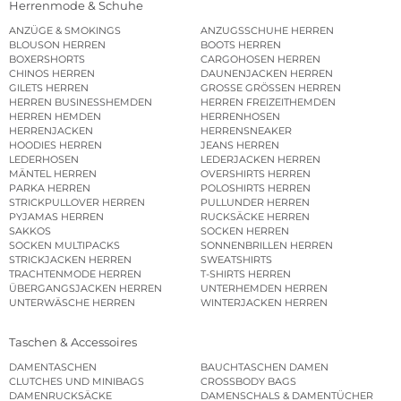
Herrenmode & Schuhe
ANZÜGE & SMOKINGS
ANZUGSSCHUHE HERREN
BLOUSON HERREN
BOOTS HERREN
BOXERSHORTS
CARGOHOSEN HERREN
CHINOS HERREN
DAUNENJACKEN HERREN
GILETS HERREN
GROSSE GRÖSSEN HERREN
HERREN BUSINESSHEMDEN
HERREN FREIZEITHEMDEN
HERREN HEMDEN
HERRENHOSEN
HERRENJACKEN
HERRENSNEAKER
HOODIES HERREN
JEANS HERREN
LEDERHOSEN
LEDERJACKEN HERREN
MÄNTEL HERREN
OVERSHIRTS HERREN
PARKA HERREN
POLOSHIRTS HERREN
STRICKPULLOVER HERREN
PULLUNDER HERREN
PYJAMAS HERREN
RUCKSÄCKE HERREN
SAKKOS
SOCKEN HERREN
SOCKEN MULTIPACKS
SONNENBRILLEN HERREN
STRICKJACKEN HERREN
SWEATSHIRTS
TRACHTENMODE HERREN
T-SHIRTS HERREN
ÜBERGANGSJACKEN HERREN
UNTERHEMDEN HERREN
UNTERWÄSCHE HERREN
WINTERJACKEN HERREN
Taschen & Accessoires
DAMENTASCHEN
BAUCHTASCHEN DAMEN
CLUTCHES UND MINIBAGS
CROSSBODY BAGS
DAMENRUCKSÄCKE
DAMENSCHALS & DAMENTÜCHER