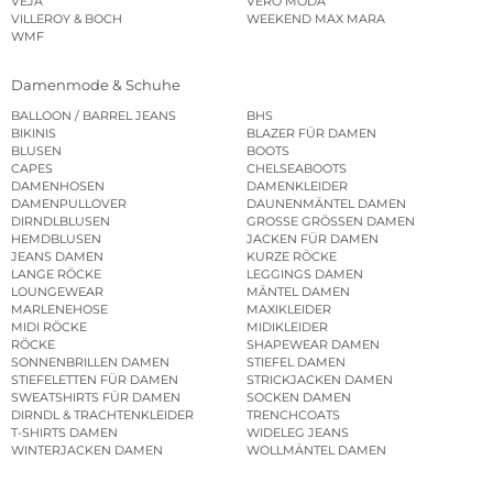
VEJA
VERO MODA
VILLEROY & BOCH
WEEKEND MAX MARA
WMF
Damenmode & Schuhe
BALLOON / BARREL JEANS
BHS
BIKINIS
BLAZER FÜR DAMEN
BLUSEN
BOOTS
CAPES
CHELSEABOOTS
DAMENHOSEN
DAMENKLEIDER
DAMENPULLOVER
DAUNENMÄNTEL DAMEN
DIRNDLBLUSEN
GROSSE GRÖSSEN DAMEN
HEMDBLUSEN
JACKEN FÜR DAMEN
JEANS DAMEN
KURZE RÖCKE
LANGE RÖCKE
LEGGINGS DAMEN
LOUNGEWEAR
MÄNTEL DAMEN
MARLENEHOSE
MAXIKLEIDER
MIDI RÖCKE
MIDIKLEIDER
RÖCKE
SHAPEWEAR DAMEN
SONNENBRILLEN DAMEN
STIEFEL DAMEN
STIEFELETTEN FÜR DAMEN
STRICKJACKEN DAMEN
SWEATSHIRTS FÜR DAMEN
SOCKEN DAMEN
DIRNDL & TRACHTENKLEIDER
TRENCHCOATS
T-SHIRTS DAMEN
WIDELEG JEANS
WINTERJACKEN DAMEN
WOLLMÄNTEL DAMEN