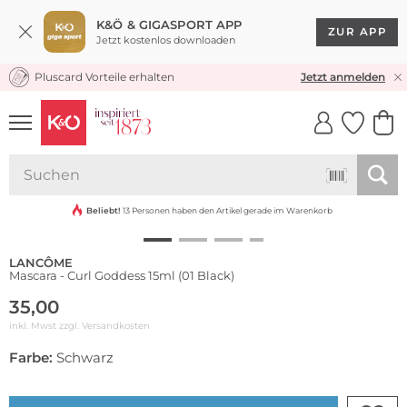
K&Ö & GIGASPORT APP
ZUR APP
Jetzt kostenlos downloaden
Pluscard Vorteile erhalten
KOSTENLOSER VERSAND* & RÜCKVERSAND
Jetzt anmelden
UNSERE APP
CLICK &
CLICK &
COLLECT
RESERVE
Beliebt!
13 Personen haben den Artikel gerade im Warenkorb
LANCÔME
Mascara - Curl Goddess 15ml (01 Black)
35,00
inkl. Mwst zzgl.
Versandkosten
Farbe:
Schwarz