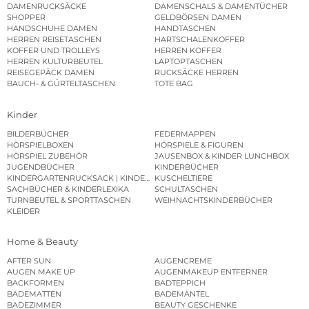
DAMENRUCKSÄCKE
DAMENSCHALS & DAMENTÜCHER
SHOPPER
GELDBÖRSEN DAMEN
HANDSCHUHE DAMEN
HANDTASCHEN
HERREN REISETASCHEN
HARTSCHALENKOFFER
KOFFER UND TROLLEYS
HERREN KOFFER
HERREN KULTURBEUTEL
LAPTOPTASCHEN
REISEGEPÄCK DAMEN
RUCKSÄCKE HERREN
BAUCH- & GÜRTELTASCHEN
TOTE BAG
Kinder
BILDERBÜCHER
FEDERMAPPEN
HÖRSPIELBOXEN
HÖRSPIELE & FIGUREN
HÖRSPIEL ZUBEHÖR
JAUSENBOX & KINDER LUNCHBOX
JUGENDBÜCHER
KINDERBÜCHER
KINDERGARTENRUCKSACK | KINDERGARTENBEUTEL
KUSCHELTIERE
SACHBÜCHER & KINDERLEXIKA
SCHULTASCHEN
TURNBEUTEL & SPORTTASCHEN
WEIHNACHTSKINDERBÜCHER
KLEIDER
Home & Beauty
AFTER SUN
AUGENCREME
AUGEN MAKE UP
AUGENMAKEUP ENTFERNER
BACKFORMEN
BADTEPPICH
BADEMATTEN
BADEMÄNTEL
BADEZIMMER
BEAUTY GESCHENKE