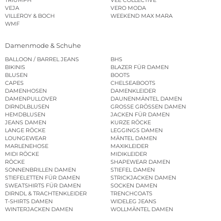
VEJA
VERO MODA
VILLEROY & BOCH
WEEKEND MAX MARA
WMF
Damenmode & Schuhe
BALLOON / BARREL JEANS
BHS
BIKINIS
BLAZER FÜR DAMEN
BLUSEN
BOOTS
CAPES
CHELSEABOOTS
DAMENHOSEN
DAMENKLEIDER
DAMENPULLOVER
DAUNENMÄNTEL DAMEN
DIRNDLBLUSEN
GROSSE GRÖSSEN DAMEN
HEMDBLUSEN
JACKEN FÜR DAMEN
JEANS DAMEN
KURZE RÖCKE
LANGE RÖCKE
LEGGINGS DAMEN
LOUNGEWEAR
MÄNTEL DAMEN
MARLENEHOSE
MAXIKLEIDER
MIDI RÖCKE
MIDIKLEIDER
RÖCKE
SHAPEWEAR DAMEN
SONNENBRILLEN DAMEN
STIEFEL DAMEN
STIEFELETTEN FÜR DAMEN
STRICKJACKEN DAMEN
SWEATSHIRTS FÜR DAMEN
SOCKEN DAMEN
DIRNDL & TRACHTENKLEIDER
TRENCHCOATS
T-SHIRTS DAMEN
WIDELEG JEANS
WINTERJACKEN DAMEN
WOLLMÄNTEL DAMEN