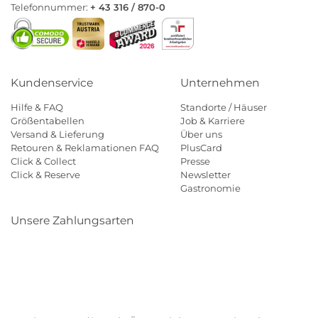
Telefonnummer:
+ 43 316 / 870-0
Kundenservice
Unternehmen
Hilfe & FAQ
Standorte / Häuser
Größentabellen
Job & Karriere
Versand & Lieferung
Über uns
Retouren & Reklamationen FAQ
PlusCard
Click & Collect
Presse
Click & Reserve
Newsletter
Gastronomie
Unsere Zahlungsarten
Klarna
Paypal
Mastercard
Visa
Diners
Eps
Shop
Applepay
Amazon