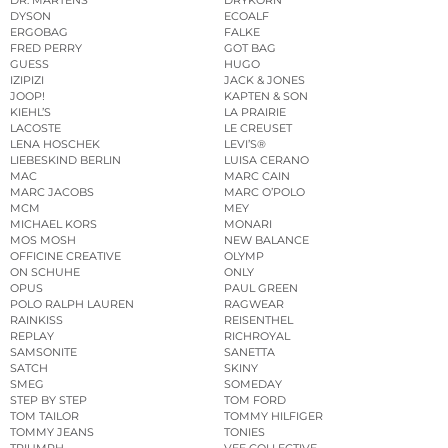
DYSON
ECOALF
ERGOBAG
FALKE
FRED PERRY
GOT BAG
GUESS
HUGO
IZIPIZI
JACK & JONES
JOOP!
KAPTEN & SON
KIEHL’S
LA PRAIRIE
LACOSTE
LE CREUSET
LENA HOSCHEK
LEVI’S®
LIEBESKIND BERLIN
LUISA CERANO
MAC
MARC CAIN
MARC JACOBS
MARC O’POLO
MCM
MEY
MICHAEL KORS
MONARI
MOS MOSH
NEW BALANCE
OFFICINE CREATIVE
OLYMP
ON SCHUHE
ONLY
OPUS
PAUL GREEN
POLO RALPH LAUREN
RAGWEAR
RAINKISS
REISENTHEL
REPLAY
RICHROYAL
SAMSONITE
SANETTA
SATCH
SKINY
SMEG
SOMEDAY
STEP BY STEP
TOM FORD
TOM TAILOR
TOMMY HILFIGER
TOMMY JEANS
TONIES
TRIUMPH
VEE COLLECTIVE