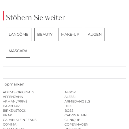
Stöbern Sie weiter
LANCÔME
BEAUTY
MAKE-UP
AUGEN
MASCARA
Topmarken
ADIDAS ORIGINALS
AESOP
AFFENZAHN
ALESSI
ARMANI/PRIVÉ
ARMEDANGELS
BARBOUR
BDK
BIRKENSTOCK
BOSS
BRAX
CALVIN KLEIN
CALVIN KLEIN JEANS
CLINIQUE
COMMA
COPENHAGEN
DR. MARTENS
DRYKORN