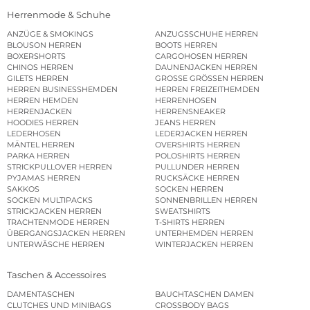
Herrenmode & Schuhe
ANZÜGE & SMOKINGS
ANZUGSSCHUHE HERREN
BLOUSON HERREN
BOOTS HERREN
BOXERSHORTS
CARGOHOSEN HERREN
CHINOS HERREN
DAUNENJACKEN HERREN
GILETS HERREN
GROSSE GRÖSSEN HERREN
HERREN BUSINESSHEMDEN
HERREN FREIZEITHEMDEN
HERREN HEMDEN
HERRENHOSEN
HERRENJACKEN
HERRENSNEAKER
HOODIES HERREN
JEANS HERREN
LEDERHOSEN
LEDERJACKEN HERREN
MÄNTEL HERREN
OVERSHIRTS HERREN
PARKA HERREN
POLOSHIRTS HERREN
STRICKPULLOVER HERREN
PULLUNDER HERREN
PYJAMAS HERREN
RUCKSÄCKE HERREN
SAKKOS
SOCKEN HERREN
SOCKEN MULTIPACKS
SONNENBRILLEN HERREN
STRICKJACKEN HERREN
SWEATSHIRTS
TRACHTENMODE HERREN
T-SHIRTS HERREN
ÜBERGANGSJACKEN HERREN
UNTERHEMDEN HERREN
UNTERWÄSCHE HERREN
WINTERJACKEN HERREN
Taschen & Accessoires
DAMENTASCHEN
BAUCHTASCHEN DAMEN
CLUTCHES UND MINIBAGS
CROSSBODY BAGS