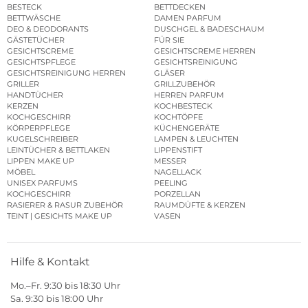
BESTECK
BETTDECKEN
BETTWÄSCHE
DAMEN PARFUM
DEO & DEODORANTS
DUSCHGEL & BADESCHAUM
GÄSTETÜCHER
FÜR SIE
GESICHTSCREME
GESICHTSCREME HERREN
GESICHTSPFLEGE
GESICHTSREINIGUNG
GESICHTSREINIGUNG HERREN
GLÄSER
GRILLER
GRILLZUBEHÖR
HANDTÜCHER
HERREN PARFUM
KERZEN
KOCHBESTECK
KOCHGESCHIRR
KOCHTÖPFE
KÖRPERPFLEGE
KÜCHENGERÄTE
KUGELSCHREIBER
LAMPEN & LEUCHTEN
LEINTÜCHER & BETTLAKEN
LIPPENSTIFT
LIPPEN MAKE UP
MESSER
MÖBEL
NAGELLACK
UNISEX PARFUMS
PEELING
KOCHGESCHIRR
PORZELLAN
RASIERER & RASUR ZUBEHÖR
RAUMDÜFTE & KERZEN
TEINT | GESICHTS MAKE UP
VASEN
Hilfe & Kontakt
Mo.–Fr. 9:30 bis 18:30 Uhr
Sa. 9:30 bis 18:00 Uhr