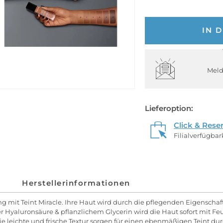
IN 
Meld
Lieferoption:
Click & Rese
Filialverfügba
Herstellerinformationen
ng mit Teint Miracle. Ihre Haut wird durch die pflegenden Eigensch
 Hyaluronsäure & pflanzlichem Glycerin wird die Haut sofort mit Feu
ie leichte und frische Textur sorgen für einen ebenmäßigen Teint dur