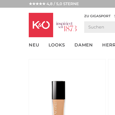
★★★★★ 4,8 / 5,0 STERNE
ZU GIGASPORT
FASHION-
UNSERE APP
CLICK &
CLICK &
TRENDS
COLLECT
RESERVE
NEU
LOOKS
DAMEN
HER