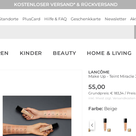
KOSTENLOSER VERSAND* & RÜCKVERSAND
Standorte
PlusCard
Hilfe & FAQ
Geschenkkarte
Newsletter
Ak
REN
KINDER
BEAUTY
HOME & LIVING
LANCÔME
Make Up - Teint Miracle
55,00
Grundpreis: € 183,34 / Prei
inkl. Mwst zzgl.
Versandkosten
Farbe:
Beige