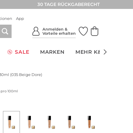
30 TAGE RÜCKGABERECHT
tionen
App
Anmelden &
Vorteile erhalten
SALE
MARKEN
MEHR K&Ö
NACH
 30ml (035 Beige Dore)
s pro 100ml