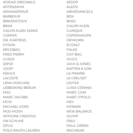
ADIDAS ORIGINALS
AESOP
AFFENZAHN
ALESSI
ARMANI/PRIVÉ
ARMEDANGELS
BARBOUR
BDK
BIRKENSTOCK
BOSS
BRAX
CALVIN KLEIN
CALVIN KLEIN JEANS
CLINIQUE
COMMA
COPENHAGEN
DR. MARTENS
DRYKORN
DYSON
ECOALF
ERGOBAG
FALKE
FRED PERRY
GOT BAG
GUESS
HUGO
IZIPIZI
JACK & JONES
JOOP!
KAPTEN & SON
KIEHL’S
LA PRAIRIE
LACOSTE
LE CREUSET
LENA HOSCHEK
LEVI’S®
LIEBESKIND BERLIN
LUISA CERANO
MAC
MARC CAIN
MARC JACOBS
MARC O’POLO
MCM
MEY
MICHAEL KORS
MONARI
MOS MOSH
NEW BALANCE
OFFICINE CREATIVE
OLYMP
ON SCHUHE
ONLY
OPUS
PAUL GREEN
POLO RALPH LAUREN
RAGWEAR