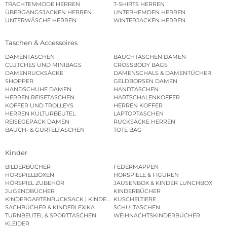
TRACHTENMODE HERREN
T-SHIRTS HERREN
ÜBERGANGSJACKEN HERREN
UNTERHEMDEN HERREN
UNTERWÄSCHE HERREN
WINTERJACKEN HERREN
Taschen & Accessoires
DAMENTASCHEN
BAUCHTASCHEN DAMEN
CLUTCHES UND MINIBAGS
CROSSBODY BAGS
DAMENRUCKSÄCKE
DAMENSCHALS & DAMENTÜCHER
SHOPPER
GELDBÖRSEN DAMEN
HANDSCHUHE DAMEN
HANDTASCHEN
HERREN REISETASCHEN
HARTSCHALENKOFFER
KOFFER UND TROLLEYS
HERREN KOFFER
HERREN KULTURBEUTEL
LAPTOPTASCHEN
REISEGEPÄCK DAMEN
RUCKSÄCKE HERREN
BAUCH- & GÜRTELTASCHEN
TOTE BAG
Kinder
BILDERBÜCHER
FEDERMAPPEN
HÖRSPIELBOXEN
HÖRSPIELE & FIGUREN
HÖRSPIEL ZUBEHÖR
JAUSENBOX & KINDER LUNCHBOX
JUGENDBÜCHER
KINDERBÜCHER
KINDERGARTENRUCKSACK | KINDERGARTENBEUTEL
KUSCHELTIERE
SACHBÜCHER & KINDERLEXIKA
SCHULTASCHEN
TURNBEUTEL & SPORTTASCHEN
WEIHNACHTSKINDERBÜCHER
KLEIDER