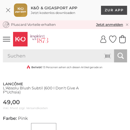
K&Ö & GIGASPORT APP
ZUR APP
Jetzt kostenlos downloaden
Pluscard Vorteile erhalten
KOSTENLOSER VERSAND* & RÜCKVERSAND
Jetzt anmelden
UNSERE APP
CLICK &
CLICK &
COLLECT
RESERVE
Beliebt!
13 Personen sehen sich diesen Artikel gerade an
LANCÔME
L'Absolu Blush Subtil (600 I Don't Give A
F*Uchsia)
49,00
inkl. Mwst zzgl.
Versandkosten
Farbe:
Pink