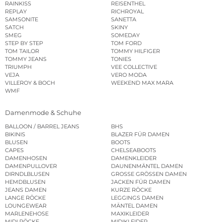
RAINKISS
REISENTHEL
REPLAY
RICHROYAL
SAMSONITE
SANETTA
SATCH
SKINY
SMEG
SOMEDAY
STEP BY STEP
TOM FORD
TOM TAILOR
TOMMY HILFIGER
TOMMY JEANS
TONIES
TRIUMPH
VEE COLLECTIVE
VEJA
VERO MODA
VILLEROY & BOCH
WEEKEND MAX MARA
WMF
Damenmode & Schuhe
BALLOON / BARREL JEANS
BHS
BIKINIS
BLAZER FÜR DAMEN
BLUSEN
BOOTS
CAPES
CHELSEABOOTS
DAMENHOSEN
DAMENKLEIDER
DAMENPULLOVER
DAUNENMÄNTEL DAMEN
DIRNDLBLUSEN
GROSSE GRÖSSEN DAMEN
HEMDBLUSEN
JACKEN FÜR DAMEN
JEANS DAMEN
KURZE RÖCKE
LANGE RÖCKE
LEGGINGS DAMEN
LOUNGEWEAR
MÄNTEL DAMEN
MARLENEHOSE
MAXIKLEIDER
MIDI RÖCKE
MIDIKLEIDER