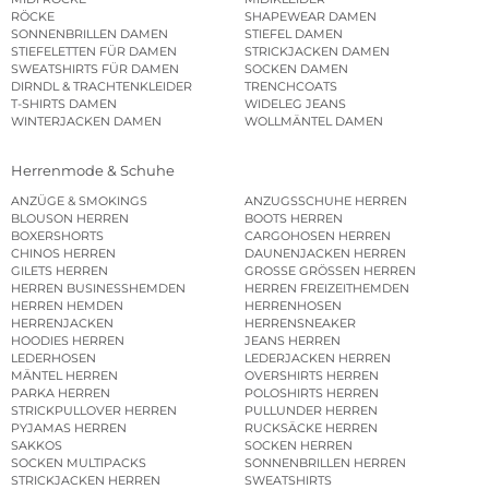
RÖCKE
SHAPEWEAR DAMEN
SONNENBRILLEN DAMEN
STIEFEL DAMEN
STIEFELETTEN FÜR DAMEN
STRICKJACKEN DAMEN
SWEATSHIRTS FÜR DAMEN
SOCKEN DAMEN
DIRNDL & TRACHTENKLEIDER
TRENCHCOATS
T-SHIRTS DAMEN
WIDELEG JEANS
WINTERJACKEN DAMEN
WOLLMÄNTEL DAMEN
Herrenmode & Schuhe
ANZÜGE & SMOKINGS
ANZUGSSCHUHE HERREN
BLOUSON HERREN
BOOTS HERREN
BOXERSHORTS
CARGOHOSEN HERREN
CHINOS HERREN
DAUNENJACKEN HERREN
GILETS HERREN
GROSSE GRÖSSEN HERREN
HERREN BUSINESSHEMDEN
HERREN FREIZEITHEMDEN
HERREN HEMDEN
HERRENHOSEN
HERRENJACKEN
HERRENSNEAKER
HOODIES HERREN
JEANS HERREN
LEDERHOSEN
LEDERJACKEN HERREN
MÄNTEL HERREN
OVERSHIRTS HERREN
PARKA HERREN
POLOSHIRTS HERREN
STRICKPULLOVER HERREN
PULLUNDER HERREN
PYJAMAS HERREN
RUCKSÄCKE HERREN
SAKKOS
SOCKEN HERREN
SOCKEN MULTIPACKS
SONNENBRILLEN HERREN
STRICKJACKEN HERREN
SWEATSHIRTS