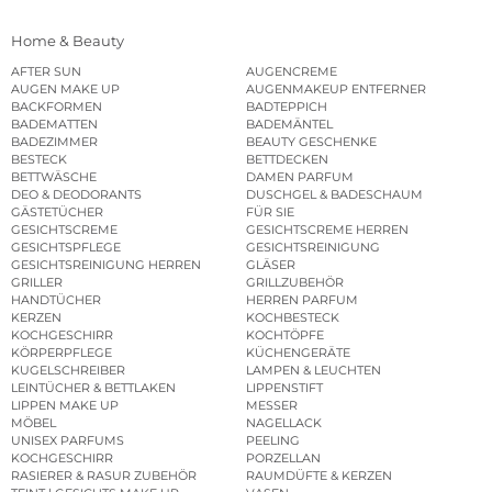
Home & Beauty
AFTER SUN
AUGENCREME
AUGEN MAKE UP
AUGENMAKEUP ENTFERNER
BACKFORMEN
BADTEPPICH
BADEMATTEN
BADEMÄNTEL
BADEZIMMER
BEAUTY GESCHENKE
BESTECK
BETTDECKEN
BETTWÄSCHE
DAMEN PARFUM
DEO & DEODORANTS
DUSCHGEL & BADESCHAUM
GÄSTETÜCHER
FÜR SIE
GESICHTSCREME
GESICHTSCREME HERREN
GESICHTSPFLEGE
GESICHTSREINIGUNG
GESICHTSREINIGUNG HERREN
GLÄSER
GRILLER
GRILLZUBEHÖR
HANDTÜCHER
HERREN PARFUM
KERZEN
KOCHBESTECK
KOCHGESCHIRR
KOCHTÖPFE
KÖRPERPFLEGE
KÜCHENGERÄTE
KUGELSCHREIBER
LAMPEN & LEUCHTEN
LEINTÜCHER & BETTLAKEN
LIPPENSTIFT
LIPPEN MAKE UP
MESSER
MÖBEL
NAGELLACK
UNISEX PARFUMS
PEELING
KOCHGESCHIRR
PORZELLAN
RASIERER & RASUR ZUBEHÖR
RAUMDÜFTE & KERZEN