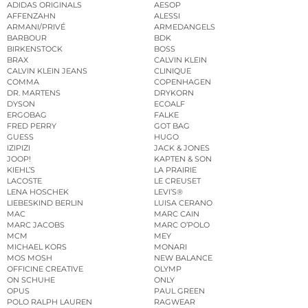
ADIDAS ORIGINALS
AESOP
AFFENZAHN
ALESSI
ARMANI/PRIVÉ
ARMEDANGELS
BARBOUR
BDK
BIRKENSTOCK
BOSS
BRAX
CALVIN KLEIN
CALVIN KLEIN JEANS
CLINIQUE
COMMA
COPENHAGEN
DR. MARTENS
DRYKORN
DYSON
ECOALF
ERGOBAG
FALKE
FRED PERRY
GOT BAG
GUESS
HUGO
IZIPIZI
JACK & JONES
JOOP!
KAPTEN & SON
KIEHL’S
LA PRAIRIE
LACOSTE
LE CREUSET
LENA HOSCHEK
LEVI’S®
LIEBESKIND BERLIN
LUISA CERANO
MAC
MARC CAIN
MARC JACOBS
MARC O’POLO
MCM
MEY
MICHAEL KORS
MONARI
MOS MOSH
NEW BALANCE
OFFICINE CREATIVE
OLYMP
ON SCHUHE
ONLY
OPUS
PAUL GREEN
POLO RALPH LAUREN
RAGWEAR