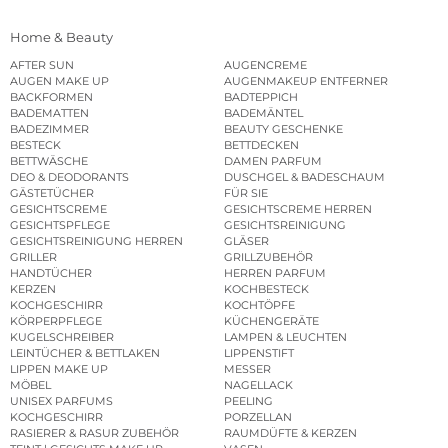
Home & Beauty
AFTER SUN
AUGENCREME
AUGEN MAKE UP
AUGENMAKEUP ENTFERNER
BACKFORMEN
BADTEPPICH
BADEMATTEN
BADEMÄNTEL
BADEZIMMER
BEAUTY GESCHENKE
BESTECK
BETTDECKEN
BETTWÄSCHE
DAMEN PARFUM
DEO & DEODORANTS
DUSCHGEL & BADESCHAUM
GÄSTETÜCHER
FÜR SIE
GESICHTSCREME
GESICHTSCREME HERREN
GESICHTSPFLEGE
GESICHTSREINIGUNG
GESICHTSREINIGUNG HERREN
GLÄSER
GRILLER
GRILLZUBEHÖR
HANDTÜCHER
HERREN PARFUM
KERZEN
KOCHBESTECK
KOCHGESCHIRR
KOCHTÖPFE
KÖRPERPFLEGE
KÜCHENGERÄTE
KUGELSCHREIBER
LAMPEN & LEUCHTEN
LEINTÜCHER & BETTLAKEN
LIPPENSTIFT
LIPPEN MAKE UP
MESSER
MÖBEL
NAGELLACK
UNISEX PARFUMS
PEELING
KOCHGESCHIRR
PORZELLAN
RASIERER & RASUR ZUBEHÖR
RAUMDÜFTE & KERZEN