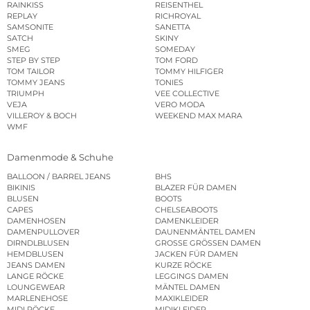
RAINKISS
REISENTHEL
REPLAY
RICHROYAL
SAMSONITE
SANETTA
SATCH
SKINY
SMEG
SOMEDAY
STEP BY STEP
TOM FORD
TOM TAILOR
TOMMY HILFIGER
TOMMY JEANS
TONIES
TRIUMPH
VEE COLLECTIVE
VEJA
VERO MODA
VILLEROY & BOCH
WEEKEND MAX MARA
WMF
Damenmode & Schuhe
BALLOON / BARREL JEANS
BHS
BIKINIS
BLAZER FÜR DAMEN
BLUSEN
BOOTS
CAPES
CHELSEABOOTS
DAMENHOSEN
DAMENKLEIDER
DAMENPULLOVER
DAUNENMÄNTEL DAMEN
DIRNDLBLUSEN
GROSSE GRÖSSEN DAMEN
HEMDBLUSEN
JACKEN FÜR DAMEN
JEANS DAMEN
KURZE RÖCKE
LANGE RÖCKE
LEGGINGS DAMEN
LOUNGEWEAR
MÄNTEL DAMEN
MARLENEHOSE
MAXIKLEIDER
MIDI RÖCKE
MIDIKLEIDER