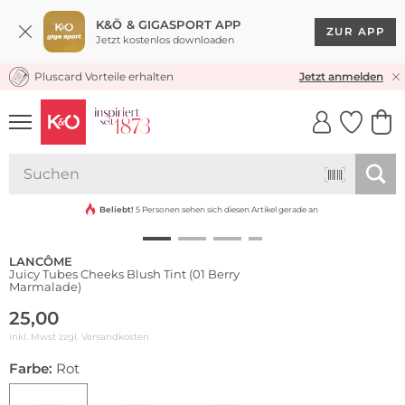
K&Ö & GIGASPORT APP
ZUR APP
Jetzt kostenlos downloaden
Pluscard Vorteile erhalten
KOSTENLOSER VERSAND* & RÜCKVERSAND
Jetzt anmelden
UNSERE APP
CLICK &
CLICK &
COLLECT
RESERVE
Beliebt!
5 Personen sehen sich diesen Artikel gerade an
LANCÔME
Juicy Tubes Cheeks Blush Tint (01 Berry
Marmalade)
25,00
inkl. Mwst zzgl.
Versandkosten
Farbe:
Rot