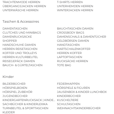
TRACHTENMODE HERREN
T-SHIRTS HERREN
ÜBERGANGSJACKEN HERREN
UNTERHEMDEN HERREN
UNTERWÄSCHE HERREN
WINTERJACKEN HERREN
Taschen & Accessoires
DAMENTASCHEN
BAUCHTASCHEN DAMEN
CLUTCHES UND MINIBAGS
CROSSBODY BAGS
DAMENRUCKSÄCKE
DAMENSCHALS & DAMENTÜCHER
SHOPPER
GELDBÖRSEN DAMEN
HANDSCHUHE DAMEN
HANDTASCHEN
HERREN REISETASCHEN
HARTSCHALENKOFFER
KOFFER UND TROLLEYS
HERREN KOFFER
HERREN KULTURBEUTEL
LAPTOPTASCHEN
REISEGEPÄCK DAMEN
RUCKSÄCKE HERREN
BAUCH- & GÜRTELTASCHEN
TOTE BAG
Kinder
BILDERBÜCHER
FEDERMAPPEN
HÖRSPIELBOXEN
HÖRSPIELE & FIGUREN
HÖRSPIEL ZUBEHÖR
JAUSENBOX & KINDER LUNCHBOX
JUGENDBÜCHER
KINDERBÜCHER
KINDERGARTENRUCKSACK | KINDERGARTENBEUTEL
KUSCHELTIERE
SACHBÜCHER & KINDERLEXIKA
SCHULTASCHEN
TURNBEUTEL & SPORTTASCHEN
WEIHNACHTSKINDERBÜCHER
KLEIDER