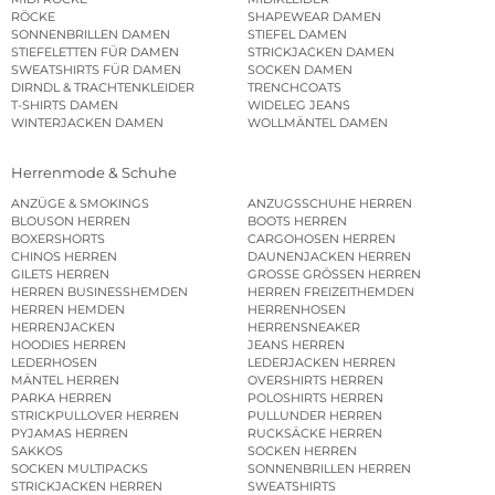
RÖCKE
SHAPEWEAR DAMEN
SONNENBRILLEN DAMEN
STIEFEL DAMEN
STIEFELETTEN FÜR DAMEN
STRICKJACKEN DAMEN
SWEATSHIRTS FÜR DAMEN
SOCKEN DAMEN
DIRNDL & TRACHTENKLEIDER
TRENCHCOATS
T-SHIRTS DAMEN
WIDELEG JEANS
WINTERJACKEN DAMEN
WOLLMÄNTEL DAMEN
Herrenmode & Schuhe
ANZÜGE & SMOKINGS
ANZUGSSCHUHE HERREN
BLOUSON HERREN
BOOTS HERREN
BOXERSHORTS
CARGOHOSEN HERREN
CHINOS HERREN
DAUNENJACKEN HERREN
GILETS HERREN
GROSSE GRÖSSEN HERREN
HERREN BUSINESSHEMDEN
HERREN FREIZEITHEMDEN
HERREN HEMDEN
HERRENHOSEN
HERRENJACKEN
HERRENSNEAKER
HOODIES HERREN
JEANS HERREN
LEDERHOSEN
LEDERJACKEN HERREN
MÄNTEL HERREN
OVERSHIRTS HERREN
PARKA HERREN
POLOSHIRTS HERREN
STRICKPULLOVER HERREN
PULLUNDER HERREN
PYJAMAS HERREN
RUCKSÄCKE HERREN
SAKKOS
SOCKEN HERREN
SOCKEN MULTIPACKS
SONNENBRILLEN HERREN
STRICKJACKEN HERREN
SWEATSHIRTS