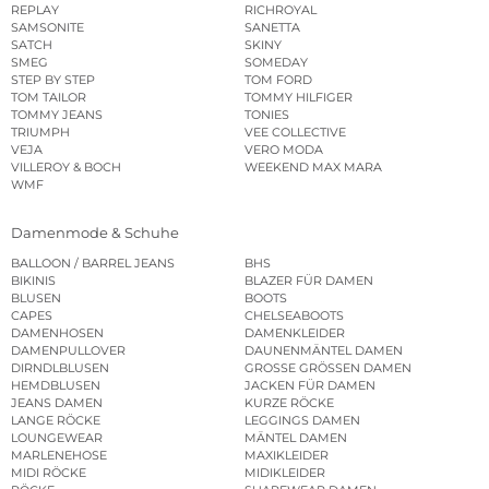
REPLAY
RICHROYAL
SAMSONITE
SANETTA
SATCH
SKINY
SMEG
SOMEDAY
STEP BY STEP
TOM FORD
TOM TAILOR
TOMMY HILFIGER
TOMMY JEANS
TONIES
TRIUMPH
VEE COLLECTIVE
VEJA
VERO MODA
VILLEROY & BOCH
WEEKEND MAX MARA
WMF
Damenmode & Schuhe
BALLOON / BARREL JEANS
BHS
BIKINIS
BLAZER FÜR DAMEN
BLUSEN
BOOTS
CAPES
CHELSEABOOTS
DAMENHOSEN
DAMENKLEIDER
DAMENPULLOVER
DAUNENMÄNTEL DAMEN
DIRNDLBLUSEN
GROSSE GRÖSSEN DAMEN
HEMDBLUSEN
JACKEN FÜR DAMEN
JEANS DAMEN
KURZE RÖCKE
LANGE RÖCKE
LEGGINGS DAMEN
LOUNGEWEAR
MÄNTEL DAMEN
MARLENEHOSE
MAXIKLEIDER
MIDI RÖCKE
MIDIKLEIDER