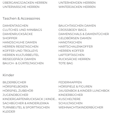
ÜBERGANGSJACKEN HERREN
UNTERHEMDEN HERREN
UNTERWÄSCHE HERREN
WINTERJACKEN HERREN
Taschen & Accessoires
DAMENTASCHEN
BAUCHTASCHEN DAMEN
CLUTCHES UND MINIBAGS
CROSSBODY BAGS
DAMENRUCKSÄCKE
DAMENSCHALS & DAMENTÜCHER
SHOPPER
GELDBÖRSEN DAMEN
HANDSCHUHE DAMEN
HANDTASCHEN
HERREN REISETASCHEN
HARTSCHALENKOFFER
KOFFER UND TROLLEYS
HERREN KOFFER
HERREN KULTURBEUTEL
LAPTOPTASCHEN
REISEGEPÄCK DAMEN
RUCKSÄCKE HERREN
BAUCH- & GÜRTELTASCHEN
TOTE BAG
Kinder
BILDERBÜCHER
FEDERMAPPEN
HÖRSPIELBOXEN
HÖRSPIELE & FIGUREN
HÖRSPIEL ZUBEHÖR
JAUSENBOX & KINDER LUNCHBOX
JUGENDBÜCHER
KINDERBÜCHER
KINDERGARTENRUCKSACK | KINDERGARTENBEUTEL
KUSCHELTIERE
SACHBÜCHER & KINDERLEXIKA
SCHULTASCHEN
TURNBEUTEL & SPORTTASCHEN
WEIHNACHTSKINDERBÜCHER
KLEIDER