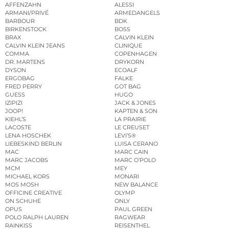
AFFENZAHN
ALESSI
ARMANI/PRIVÉ
ARMEDANGELS
BARBOUR
BDK
BIRKENSTOCK
BOSS
BRAX
CALVIN KLEIN
CALVIN KLEIN JEANS
CLINIQUE
COMMA
COPENHAGEN
DR. MARTENS
DRYKORN
DYSON
ECOALF
ERGOBAG
FALKE
FRED PERRY
GOT BAG
GUESS
HUGO
IZIPIZI
JACK & JONES
JOOP!
KAPTEN & SON
KIEHL’S
LA PRAIRIE
LACOSTE
LE CREUSET
LENA HOSCHEK
LEVI’S®
LIEBESKIND BERLIN
LUISA CERANO
MAC
MARC CAIN
MARC JACOBS
MARC O’POLO
MCM
MEY
MICHAEL KORS
MONARI
MOS MOSH
NEW BALANCE
OFFICINE CREATIVE
OLYMP
ON SCHUHE
ONLY
OPUS
PAUL GREEN
POLO RALPH LAUREN
RAGWEAR
RAINKISS
REISENTHEL