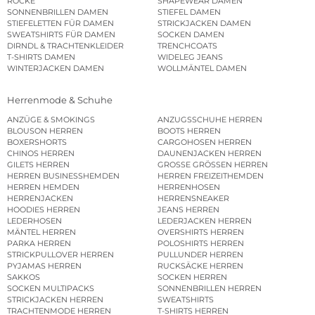
RÖCKE
SHAPEWEAR DAMEN
SONNENBRILLEN DAMEN
STIEFEL DAMEN
STIEFELETTEN FÜR DAMEN
STRICKJACKEN DAMEN
SWEATSHIRTS FÜR DAMEN
SOCKEN DAMEN
DIRNDL & TRACHTENKLEIDER
TRENCHCOATS
T-SHIRTS DAMEN
WIDELEG JEANS
WINTERJACKEN DAMEN
WOLLMÄNTEL DAMEN
Herrenmode & Schuhe
ANZÜGE & SMOKINGS
ANZUGSSCHUHE HERREN
BLOUSON HERREN
BOOTS HERREN
BOXERSHORTS
CARGOHOSEN HERREN
CHINOS HERREN
DAUNENJACKEN HERREN
GILETS HERREN
GROSSE GRÖSSEN HERREN
HERREN BUSINESSHEMDEN
HERREN FREIZEITHEMDEN
HERREN HEMDEN
HERRENHOSEN
HERRENJACKEN
HERRENSNEAKER
HOODIES HERREN
JEANS HERREN
LEDERHOSEN
LEDERJACKEN HERREN
MÄNTEL HERREN
OVERSHIRTS HERREN
PARKA HERREN
POLOSHIRTS HERREN
STRICKPULLOVER HERREN
PULLUNDER HERREN
PYJAMAS HERREN
RUCKSÄCKE HERREN
SAKKOS
SOCKEN HERREN
SOCKEN MULTIPACKS
SONNENBRILLEN HERREN
STRICKJACKEN HERREN
SWEATSHIRTS
TRACHTENMODE HERREN
T-SHIRTS HERREN