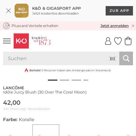
K&Ö & GIGASPORT APP
ZUR APP
Jetzt kostenlos downloaden
Pluscard Vorteile erhalten
KOSTENLOSER VERSAND* & RÜCKVERSAND
Jetzt anmelden
UNSERE APP
CLICK &
CLICK &
COLLECT
RESERVE
Beliebt!
5 Personen haben den Artikel gerade im Warenkorb
LANCÔME
Idôle Juicy Blush (30 Over The Coral Moon)
42,00
inkl. Mwst zzgl.
Versandkosten
Farbe:
Koralle