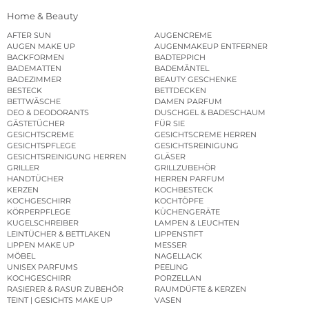
Home & Beauty
AFTER SUN
AUGENCREME
AUGEN MAKE UP
AUGENMAKEUP ENTFERNER
BACKFORMEN
BADTEPPICH
BADEMATTEN
BADEMÄNTEL
BADEZIMMER
BEAUTY GESCHENKE
BESTECK
BETTDECKEN
BETTWÄSCHE
DAMEN PARFUM
DEO & DEODORANTS
DUSCHGEL & BADESCHAUM
GÄSTETÜCHER
FÜR SIE
GESICHTSCREME
GESICHTSCREME HERREN
GESICHTSPFLEGE
GESICHTSREINIGUNG
GESICHTSREINIGUNG HERREN
GLÄSER
GRILLER
GRILLZUBEHÖR
HANDTÜCHER
HERREN PARFUM
KERZEN
KOCHBESTECK
KOCHGESCHIRR
KOCHTÖPFE
KÖRPERPFLEGE
KÜCHENGERÄTE
KUGELSCHREIBER
LAMPEN & LEUCHTEN
LEINTÜCHER & BETTLAKEN
LIPPENSTIFT
LIPPEN MAKE UP
MESSER
MÖBEL
NAGELLACK
UNISEX PARFUMS
PEELING
KOCHGESCHIRR
PORZELLAN
RASIERER & RASUR ZUBEHÖR
RAUMDÜFTE & KERZEN
TEINT | GESICHTS MAKE UP
VASEN