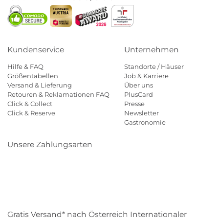
Kundenservice
Unternehmen
Hilfe & FAQ
Standorte / Häuser
Größentabellen
Job & Karriere
Versand & Lieferung
Über uns
Retouren & Reklamationen FAQ
PlusCard
Click & Collect
Presse
Click & Reserve
Newsletter
Gastronomie
Unsere Zahlungsarten
Klarna
Paypal
Mastercard
Visa
Diners
Eps
Shop
Applepay
Amazon
Gratis Versand* nach Österreich Internationaler