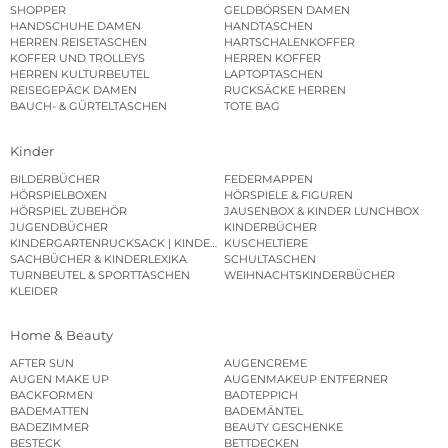
SHOPPER
GELDBÖRSEN DAMEN
HANDSCHUHE DAMEN
HANDTASCHEN
HERREN REISETASCHEN
HARTSCHALENKOFFER
KOFFER UND TROLLEYS
HERREN KOFFER
HERREN KULTURBEUTEL
LAPTOPTASCHEN
REISEGEPÄCK DAMEN
RUCKSÄCKE HERREN
BAUCH- & GÜRTELTASCHEN
TOTE BAG
Kinder
BILDERBÜCHER
FEDERMAPPEN
HÖRSPIELBOXEN
HÖRSPIELE & FIGUREN
HÖRSPIEL ZUBEHÖR
JAUSENBOX & KINDER LUNCHBOX
JUGENDBÜCHER
KINDERBÜCHER
KINDERGARTENRUCKSACK | KINDERGARTENBEUTEL
KUSCHELTIERE
SACHBÜCHER & KINDERLEXIKA
SCHULTASCHEN
TURNBEUTEL & SPORTTASCHEN
WEIHNACHTSKINDERBÜCHER
KLEIDER
Home & Beauty
AFTER SUN
AUGENCREME
AUGEN MAKE UP
AUGENMAKEUP ENTFERNER
BACKFORMEN
BADTEPPICH
BADEMATTEN
BADEMÄNTEL
BADEZIMMER
BEAUTY GESCHENKE
BESTECK
BETTDECKEN