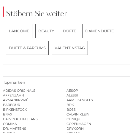
Stöbern Sie weiter
LANCÔME
BEAUTY
DÜFTE
DAMENDÜFTE
DÜFTE & PARFUMS
VALENTINSTAG
Topmarken
ADIDAS ORIGINALS
AESOP
AFFENZAHN
ALESSI
ARMANI/PRIVÉ
ARMEDANGELS
BARBOUR
BDK
BIRKENSTOCK
BOSS
BRAX
CALVIN KLEIN
CALVIN KLEIN JEANS
CLINIQUE
COMMA
COPENHAGEN
DR. MARTENS
DRYKORN