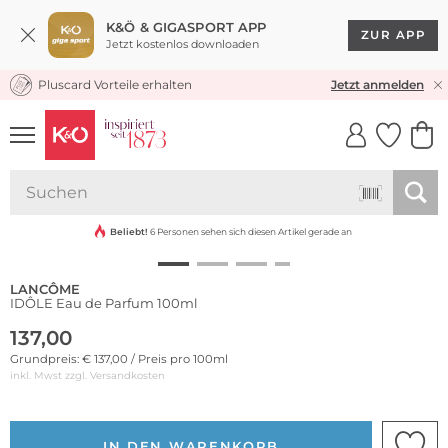
K&Ö & GIGASPORT APP
ZUR APP
Jetzt kostenlos downloaden
Pluscard Vorteile erhalten
KOSTENLOSER VERSAND* & RÜCKVERSAND
Jetzt anmelden
UNSERE APP
CLICK &
CLICK &
COLLECT
RESERVE
Beliebt!
6 Personen sehen sich diesen Artikel gerade an
LANCÔME
IDÔLE Eau de Parfum 100ml
137,00
Grundpreis: € 137,00 / Preis pro 100ml
inkl. Mwst zzgl.
Versandkosten
IN DEN WARENKORB