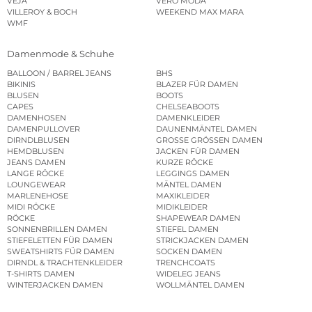
VEJA
VERO MODA
VILLEROY & BOCH
WEEKEND MAX MARA
WMF
Damenmode & Schuhe
BALLOON / BARREL JEANS
BHS
BIKINIS
BLAZER FÜR DAMEN
BLUSEN
BOOTS
CAPES
CHELSEABOOTS
DAMENHOSEN
DAMENKLEIDER
DAMENPULLOVER
DAUNENMÄNTEL DAMEN
DIRNDLBLUSEN
GROSSE GRÖSSEN DAMEN
HEMDBLUSEN
JACKEN FÜR DAMEN
JEANS DAMEN
KURZE RÖCKE
LANGE RÖCKE
LEGGINGS DAMEN
LOUNGEWEAR
MÄNTEL DAMEN
MARLENEHOSE
MAXIKLEIDER
MIDI RÖCKE
MIDIKLEIDER
RÖCKE
SHAPEWEAR DAMEN
SONNENBRILLEN DAMEN
STIEFEL DAMEN
STIEFELETTEN FÜR DAMEN
STRICKJACKEN DAMEN
SWEATSHIRTS FÜR DAMEN
SOCKEN DAMEN
DIRNDL & TRACHTENKLEIDER
TRENCHCOATS
T-SHIRTS DAMEN
WIDELEG JEANS
WINTERJACKEN DAMEN
WOLLMÄNTEL DAMEN