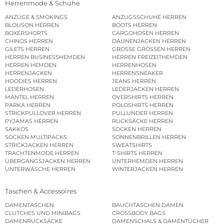
Herrenmode & Schuhe
ANZÜGE & SMOKINGS
ANZUGSSCHUHE HERREN
BLOUSON HERREN
BOOTS HERREN
BOXERSHORTS
CARGOHOSEN HERREN
CHINOS HERREN
DAUNENJACKEN HERREN
GILETS HERREN
GROSSE GRÖSSEN HERREN
HERREN BUSINESSHEMDEN
HERREN FREIZEITHEMDEN
HERREN HEMDEN
HERRENHOSEN
HERRENJACKEN
HERRENSNEAKER
HOODIES HERREN
JEANS HERREN
LEDERHOSEN
LEDERJACKEN HERREN
MÄNTEL HERREN
OVERSHIRTS HERREN
PARKA HERREN
POLOSHIRTS HERREN
STRICKPULLOVER HERREN
PULLUNDER HERREN
PYJAMAS HERREN
RUCKSÄCKE HERREN
SAKKOS
SOCKEN HERREN
SOCKEN MULTIPACKS
SONNENBRILLEN HERREN
STRICKJACKEN HERREN
SWEATSHIRTS
TRACHTENMODE HERREN
T-SHIRTS HERREN
ÜBERGANGSJACKEN HERREN
UNTERHEMDEN HERREN
UNTERWÄSCHE HERREN
WINTERJACKEN HERREN
Taschen & Accessoires
DAMENTASCHEN
BAUCHTASCHEN DAMEN
CLUTCHES UND MINIBAGS
CROSSBODY BAGS
DAMENRUCKSÄCKE
DAMENSCHALS & DAMENTÜCHER