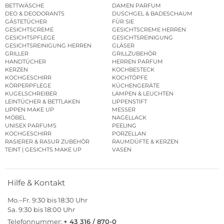
BETTWÄSCHE
DAMEN PARFUM
DEO & DEODORANTS
DUSCHGEL & BADESCHAUM
GÄSTETÜCHER
FÜR SIE
GESICHTSCREME
GESICHTSCREME HERREN
GESICHTSPFLEGE
GESICHTSREINIGUNG
GESICHTSREINIGUNG HERREN
GLÄSER
GRILLER
GRILLZUBEHÖR
HANDTÜCHER
HERREN PARFUM
KERZEN
KOCHBESTECK
KOCHGESCHIRR
KOCHTÖPFE
KÖRPERPFLEGE
KÜCHENGERÄTE
KUGELSCHREIBER
LAMPEN & LEUCHTEN
LEINTÜCHER & BETTLAKEN
LIPPENSTIFT
LIPPEN MAKE UP
MESSER
MÖBEL
NAGELLACK
UNISEX PARFUMS
PEELING
KOCHGESCHIRR
PORZELLAN
RASIERER & RASUR ZUBEHÖR
RAUMDÜFTE & KERZEN
TEINT | GESICHTS MAKE UP
VASEN
Hilfe & Kontakt
Mo.–Fr. 9:30 bis 18:30 Uhr
Sa. 9:30 bis 18:00 Uhr
Telefonnummer:
+ 43 316 / 870-0