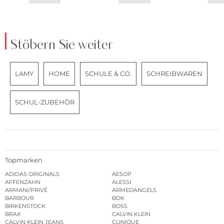
Stöbern Sie weiter
LAMY
HOME
SCHULE & CO.
SCHREIBWAREN
SCHUL-ZUBEHÖR
Topmarken
ADIDAS ORIGINALS
AESOP
AFFENZAHN
ALESSI
ARMANI/PRIVÉ
ARMEDANGELS
BARBOUR
BDK
BIRKENSTOCK
BOSS
BRAX
CALVIN KLEIN
CALVIN KLEIN JEANS
CLINIQUE