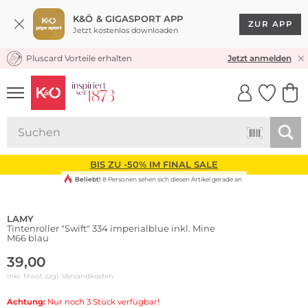
K&Ö & GIGASPORT APP
ZUR APP
Jetzt kostenlos downloaden
Pluscard Vorteile erhalten
30 TAGE RÜCKGABERECHT
Jetzt anmelden
UNSERE APP
CLICK &
CLICK &
COLLECT
RESERVE
BIS ZU -50% IM FINAL SALE
Beliebt!
8 Personen sehen sich diesen Artikel gerade an
LAMY
Tintenroller "Swift" 334 imperialblue inkl. Mine
M66 blau
39,00
inkl. Mwst zzgl.
Versandkosten
Achtung:
Nur noch 3 Stück verfügbar!