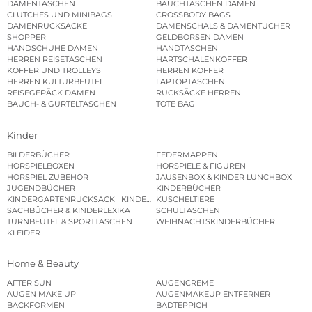
DAMENTASCHEN
BAUCHTASCHEN DAMEN
CLUTCHES UND MINIBAGS
CROSSBODY BAGS
DAMENRUCKSÄCKE
DAMENSCHALS & DAMENTÜCHER
SHOPPER
GELDBÖRSEN DAMEN
HANDSCHUHE DAMEN
HANDTASCHEN
HERREN REISETASCHEN
HARTSCHALENKOFFER
KOFFER UND TROLLEYS
HERREN KOFFER
HERREN KULTURBEUTEL
LAPTOPTASCHEN
REISEGEPÄCK DAMEN
RUCKSÄCKE HERREN
BAUCH- & GÜRTELTASCHEN
TOTE BAG
Kinder
BILDERBÜCHER
FEDERMAPPEN
HÖRSPIELBOXEN
HÖRSPIELE & FIGUREN
HÖRSPIEL ZUBEHÖR
JAUSENBOX & KINDER LUNCHBOX
JUGENDBÜCHER
KINDERBÜCHER
KINDERGARTENRUCKSACK | KINDERGARTENBEUTEL
KUSCHELTIERE
SACHBÜCHER & KINDERLEXIKA
SCHULTASCHEN
TURNBEUTEL & SPORTTASCHEN
WEIHNACHTSKINDERBÜCHER
KLEIDER
Home & Beauty
AFTER SUN
AUGENCREME
AUGEN MAKE UP
AUGENMAKEUP ENTFERNER
BACKFORMEN
BADTEPPICH