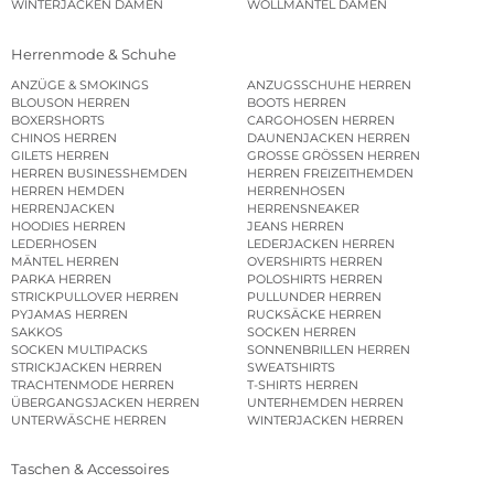
WINTERJACKEN DAMEN
WOLLMÄNTEL DAMEN
Herrenmode & Schuhe
ANZÜGE & SMOKINGS
ANZUGSSCHUHE HERREN
BLOUSON HERREN
BOOTS HERREN
BOXERSHORTS
CARGOHOSEN HERREN
CHINOS HERREN
DAUNENJACKEN HERREN
GILETS HERREN
GROSSE GRÖSSEN HERREN
HERREN BUSINESSHEMDEN
HERREN FREIZEITHEMDEN
HERREN HEMDEN
HERRENHOSEN
HERRENJACKEN
HERRENSNEAKER
HOODIES HERREN
JEANS HERREN
LEDERHOSEN
LEDERJACKEN HERREN
MÄNTEL HERREN
OVERSHIRTS HERREN
PARKA HERREN
POLOSHIRTS HERREN
STRICKPULLOVER HERREN
PULLUNDER HERREN
PYJAMAS HERREN
RUCKSÄCKE HERREN
SAKKOS
SOCKEN HERREN
SOCKEN MULTIPACKS
SONNENBRILLEN HERREN
STRICKJACKEN HERREN
SWEATSHIRTS
TRACHTENMODE HERREN
T-SHIRTS HERREN
ÜBERGANGSJACKEN HERREN
UNTERHEMDEN HERREN
UNTERWÄSCHE HERREN
WINTERJACKEN HERREN
Taschen & Accessoires