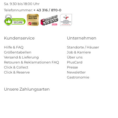
Sa. 9:30 bis 18:00 Uhr
Telefonnummer:
+ 43 316 / 870-0
Kundenservice
Unternehmen
Hilfe & FAQ
Standorte / Häuser
Größentabellen
Job & Karriere
Versand & Lieferung
Über uns
Retouren & Reklamationen FAQ
PlusCard
Click & Collect
Presse
Click & Reserve
Newsletter
Gastronomie
Unsere Zahlungsarten
Klarna
Paypal
Mastercard
Visa
Diners
Eps
Shop
Applepay
Amazon