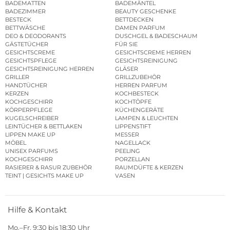
BADEMATTEN
BADEMÄNTEL
BADEZIMMER
BEAUTY GESCHENKE
BESTECK
BETTDECKEN
BETTWÄSCHE
DAMEN PARFUM
DEO & DEODORANTS
DUSCHGEL & BADESCHAUM
GÄSTETÜCHER
FÜR SIE
GESICHTSCREME
GESICHTSCREME HERREN
GESICHTSPFLEGE
GESICHTSREINIGUNG
GESICHTSREINIGUNG HERREN
GLÄSER
GRILLER
GRILLZUBEHÖR
HANDTÜCHER
HERREN PARFUM
KERZEN
KOCHBESTECK
KOCHGESCHIRR
KOCHTÖPFE
KÖRPERPFLEGE
KÜCHENGERÄTE
KUGELSCHREIBER
LAMPEN & LEUCHTEN
LEINTÜCHER & BETTLAKEN
LIPPENSTIFT
LIPPEN MAKE UP
MESSER
MÖBEL
NAGELLACK
UNISEX PARFUMS
PEELING
KOCHGESCHIRR
PORZELLAN
RASIERER & RASUR ZUBEHÖR
RAUMDÜFTE & KERZEN
TEINT | GESICHTS MAKE UP
VASEN
Hilfe & Kontakt
Mo.–Fr. 9:30 bis 18:30 Uhr