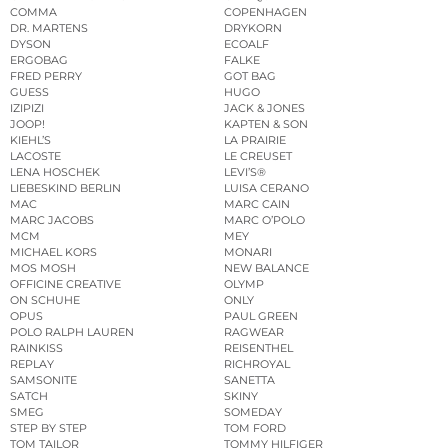
COMMA
COPENHAGEN
DR. MARTENS
DRYKORN
DYSON
ECOALF
ERGOBAG
FALKE
FRED PERRY
GOT BAG
GUESS
HUGO
IZIPIZI
JACK & JONES
JOOP!
KAPTEN & SON
KIEHL’S
LA PRAIRIE
LACOSTE
LE CREUSET
LENA HOSCHEK
LEVI’S®
LIEBESKIND BERLIN
LUISA CERANO
MAC
MARC CAIN
MARC JACOBS
MARC O’POLO
MCM
MEY
MICHAEL KORS
MONARI
MOS MOSH
NEW BALANCE
OFFICINE CREATIVE
OLYMP
ON SCHUHE
ONLY
OPUS
PAUL GREEN
POLO RALPH LAUREN
RAGWEAR
RAINKISS
REISENTHEL
REPLAY
RICHROYAL
SAMSONITE
SANETTA
SATCH
SKINY
SMEG
SOMEDAY
STEP BY STEP
TOM FORD
TOM TAILOR
TOMMY HILFIGER