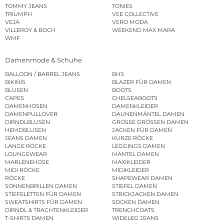
TOMMY JEANS
TONIES
TRIUMPH
VEE COLLECTIVE
VEJA
VERO MODA
VILLEROY & BOCH
WEEKEND MAX MARA
WMF
Damenmode & Schuhe
BALLOON / BARREL JEANS
BHS
BIKINIS
BLAZER FÜR DAMEN
BLUSEN
BOOTS
CAPES
CHELSEABOOTS
DAMENHOSEN
DAMENKLEIDER
DAMENPULLOVER
DAUNENMÄNTEL DAMEN
DIRNDLBLUSEN
GROSSE GRÖSSEN DAMEN
HEMDBLUSEN
JACKEN FÜR DAMEN
JEANS DAMEN
KURZE RÖCKE
LANGE RÖCKE
LEGGINGS DAMEN
LOUNGEWEAR
MÄNTEL DAMEN
MARLENEHOSE
MAXIKLEIDER
MIDI RÖCKE
MIDIKLEIDER
RÖCKE
SHAPEWEAR DAMEN
SONNENBRILLEN DAMEN
STIEFEL DAMEN
STIEFELETTEN FÜR DAMEN
STRICKJACKEN DAMEN
SWEATSHIRTS FÜR DAMEN
SOCKEN DAMEN
DIRNDL & TRACHTENKLEIDER
TRENCHCOATS
T-SHIRTS DAMEN
WIDELEG JEANS