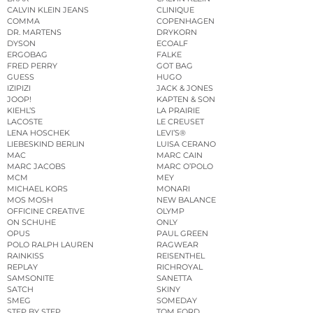
CALVIN KLEIN JEANS
CLINIQUE
COMMA
COPENHAGEN
DR. MARTENS
DRYKORN
DYSON
ECOALF
ERGOBAG
FALKE
FRED PERRY
GOT BAG
GUESS
HUGO
IZIPIZI
JACK & JONES
JOOP!
KAPTEN & SON
KIEHL’S
LA PRAIRIE
LACOSTE
LE CREUSET
LENA HOSCHEK
LEVI’S®
LIEBESKIND BERLIN
LUISA CERANO
MAC
MARC CAIN
MARC JACOBS
MARC O’POLO
MCM
MEY
MICHAEL KORS
MONARI
MOS MOSH
NEW BALANCE
OFFICINE CREATIVE
OLYMP
ON SCHUHE
ONLY
OPUS
PAUL GREEN
POLO RALPH LAUREN
RAGWEAR
RAINKISS
REISENTHEL
REPLAY
RICHROYAL
SAMSONITE
SANETTA
SATCH
SKINY
SMEG
SOMEDAY
STEP BY STEP
TOM FORD