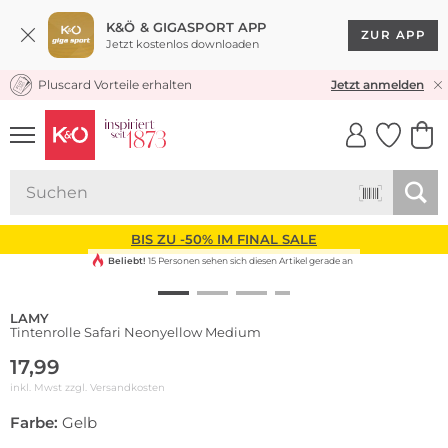
K&Ö & GIGASPORT APP
ZUR APP
Jetzt kostenlos downloaden
Pluscard Vorteile erhalten
KOSTENLOSER VERSAND* & RÜCKVERSAND
Jetzt anmelden
UNSERE APP
CLICK &
CLICK &
COLLECT
RESERVE
BIS ZU -50% IM FINAL SALE
Beliebt!
15 Personen sehen sich diesen Artikel gerade an
LAMY
Tintenrolle Safari Neonyellow Medium
17,99
inkl. Mwst zzgl.
Versandkosten
Farbe:
Gelb