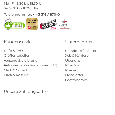
Mo.–Fr. 9:30 bis 18:30 Uhr
Sa. 9:30 bis 18:00 Uhr
Telefonnummer:
+ 43 316 / 870-0
Kundenservice
Unternehmen
Hilfe & FAQ
Standorte / Häuser
Größentabellen
Job & Karriere
Versand & Lieferung
Über uns
Retouren & Reklamationen FAQ
PlusCard
Click & Collect
Presse
Click & Reserve
Newsletter
Gastronomie
Unsere Zahlungsarten
Klarna
Paypal
Mastercard
Visa
Diners
Eps
Shop
Applepay
Amazon