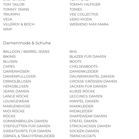
TOM TAILOR
TOMMY HILFIGER
TOMMY JEANS
TONIES
TRIUMPH
VEE COLLECTIVE
VEJA
VERO MODA
VILLEROY & BOCH
WEEKEND MAX MARA
WMF
Damenmode & Schuhe
BALLOON / BARREL JEANS
BHS
BIKINIS
BLAZER FÜR DAMEN
BLUSEN
BOOTS
CAPES
CHELSEABOOTS
DAMENHOSEN
DAMENKLEIDER
DAMENPULLOVER
DAUNENMÄNTEL DAMEN
DIRNDLBLUSEN
GROSSE GRÖSSEN DAMEN
HEMDBLUSEN
JACKEN FÜR DAMEN
JEANS DAMEN
KURZE RÖCKE
LANGE RÖCKE
LEGGINGS DAMEN
LOUNGEWEAR
MÄNTEL DAMEN
MARLENEHOSE
MAXIKLEIDER
MIDI RÖCKE
MIDIKLEIDER
RÖCKE
SHAPEWEAR DAMEN
SONNENBRILLEN DAMEN
STIEFEL DAMEN
STIEFELETTEN FÜR DAMEN
STRICKJACKEN DAMEN
SWEATSHIRTS FÜR DAMEN
SOCKEN DAMEN
DIRNDL & TRACHTENKLEIDER
TRENCHCOATS