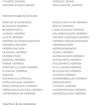
T-SHIRTS DAMEN
WIDELEG JEANS
WINTERJACKEN DAMEN
WOLLMÄNTEL DAMEN
Herrenmode & Schuhe
ANZÜGE & SMOKINGS
ANZUGSSCHUHE HERREN
BLOUSON HERREN
BOOTS HERREN
BOXERSHORTS
CARGOHOSEN HERREN
CHINOS HERREN
DAUNENJACKEN HERREN
GILETS HERREN
GROSSE GRÖSSEN HERREN
HERREN BUSINESSHEMDEN
HERREN FREIZEITHEMDEN
HERREN HEMDEN
HERRENHOSEN
HERRENJACKEN
HERRENSNEAKER
HOODIES HERREN
JEANS HERREN
LEDERHOSEN
LEDERJACKEN HERREN
MÄNTEL HERREN
OVERSHIRTS HERREN
PARKA HERREN
POLOSHIRTS HERREN
STRICKPULLOVER HERREN
PULLUNDER HERREN
PYJAMAS HERREN
RUCKSÄCKE HERREN
SAKKOS
SOCKEN HERREN
SOCKEN MULTIPACKS
SONNENBRILLEN HERREN
STRICKJACKEN HERREN
SWEATSHIRTS
TRACHTENMODE HERREN
T-SHIRTS HERREN
ÜBERGANGSJACKEN HERREN
UNTERHEMDEN HERREN
UNTERWÄSCHE HERREN
WINTERJACKEN HERREN
Taschen & Accessoires