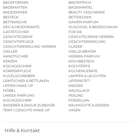
BACKFORMEN
BADTEPPICH
BADEMATTEN
BADEMÄNTEL
BADEZIMMER
BEAUTY GESCHENKE
BESTECK
BETTDECKEN
BETTWÄSCHE
DAMEN PARFUM
DEO & DEODORANTS
DUSCHGEL & BADESCHAUM
GÄSTETÜCHER
FÜR SIE
GESICHTSCREME
GESICHTSCREME HERREN
GESICHTSPFLEGE
GESICHTSREINIGUNG
GESICHTSREINIGUNG HERREN
GLÄSER
GRILLER
GRILLZUBEHÖR
HANDTÜCHER
HERREN PARFUM
KERZEN
KOCHBESTECK
KOCHGESCHIRR
KOCHTÖPFE
KÖRPERPFLEGE
KÜCHENGERÄTE
KUGELSCHREIBER
LAMPEN & LEUCHTEN
LEINTÜCHER & BETTLAKEN
LIPPENSTIFT
LIPPEN MAKE UP
MESSER
MÖBEL
NAGELLACK
UNISEX PARFUMS
PEELING
KOCHGESCHIRR
PORZELLAN
RASIERER & RASUR ZUBEHÖR
RAUMDÜFTE & KERZEN
TEINT | GESICHTS MAKE UP
VASEN
Hilfe & Kontakt