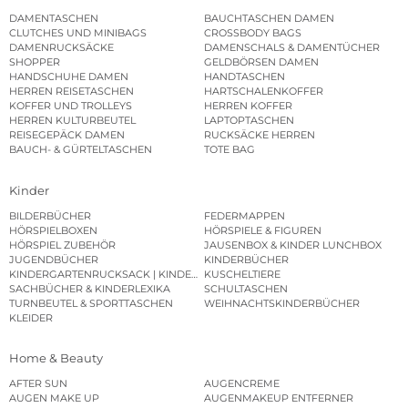
DAMENTASCHEN
BAUCHTASCHEN DAMEN
CLUTCHES UND MINIBAGS
CROSSBODY BAGS
DAMENRUCKSÄCKE
DAMENSCHALS & DAMENTÜCHER
SHOPPER
GELDBÖRSEN DAMEN
HANDSCHUHE DAMEN
HANDTASCHEN
HERREN REISETASCHEN
HARTSCHALENKOFFER
KOFFER UND TROLLEYS
HERREN KOFFER
HERREN KULTURBEUTEL
LAPTOPTASCHEN
REISEGEPÄCK DAMEN
RUCKSÄCKE HERREN
BAUCH- & GÜRTELTASCHEN
TOTE BAG
Kinder
BILDERBÜCHER
FEDERMAPPEN
HÖRSPIELBOXEN
HÖRSPIELE & FIGUREN
HÖRSPIEL ZUBEHÖR
JAUSENBOX & KINDER LUNCHBOX
JUGENDBÜCHER
KINDERBÜCHER
KINDERGARTENRUCKSACK | KINDERGARTENBEUTEL
KUSCHELTIERE
SACHBÜCHER & KINDERLEXIKA
SCHULTASCHEN
TURNBEUTEL & SPORTTASCHEN
WEIHNACHTSKINDERBÜCHER
KLEIDER
Home & Beauty
AFTER SUN
AUGENCREME
AUGEN MAKE UP
AUGENMAKEUP ENTFERNER