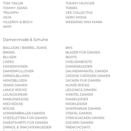
TOM TAILOR
TOMMY HILFIGER
TOMMY JEANS
TONIES
TRIUMPH
VEE COLLECTIVE
VEJA
VERO MODA
VILLEROY & BOCH
WEEKEND MAX MARA
WMF
Damenmode & Schuhe
BALLOON / BARREL JEANS
BHS
BIKINIS
BLAZER FÜR DAMEN
BLUSEN
BOOTS
CAPES
CHELSEABOOTS
DAMENHOSEN
DAMENKLEIDER
DAMENPULLOVER
DAUNENMÄNTEL DAMEN
DIRNDLBLUSEN
GROSSE GRÖSSEN DAMEN
HEMDBLUSEN
JACKEN FÜR DAMEN
JEANS DAMEN
KURZE RÖCKE
LANGE RÖCKE
LEGGINGS DAMEN
LOUNGEWEAR
MÄNTEL DAMEN
MARLENEHOSE
MAXIKLEIDER
MIDI RÖCKE
MIDIKLEIDER
RÖCKE
SHAPEWEAR DAMEN
SONNENBRILLEN DAMEN
STIEFEL DAMEN
STIEFELETTEN FÜR DAMEN
STRICKJACKEN DAMEN
SWEATSHIRTS FÜR DAMEN
SOCKEN DAMEN
DIRNDL & TRACHTENKLEIDER
TRENCHCOATS