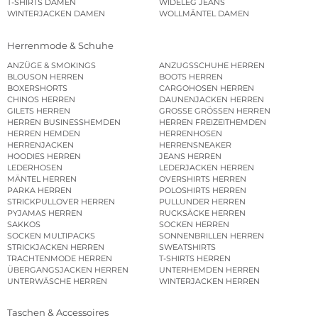
T-SHIRTS DAMEN
WIDELEG JEANS
WINTERJACKEN DAMEN
WOLLMÄNTEL DAMEN
Herrenmode & Schuhe
ANZÜGE & SMOKINGS
ANZUGSSCHUHE HERREN
BLOUSON HERREN
BOOTS HERREN
BOXERSHORTS
CARGOHOSEN HERREN
CHINOS HERREN
DAUNENJACKEN HERREN
GILETS HERREN
GROSSE GRÖSSEN HERREN
HERREN BUSINESSHEMDEN
HERREN FREIZEITHEMDEN
HERREN HEMDEN
HERRENHOSEN
HERRENJACKEN
HERRENSNEAKER
HOODIES HERREN
JEANS HERREN
LEDERHOSEN
LEDERJACKEN HERREN
MÄNTEL HERREN
OVERSHIRTS HERREN
PARKA HERREN
POLOSHIRTS HERREN
STRICKPULLOVER HERREN
PULLUNDER HERREN
PYJAMAS HERREN
RUCKSÄCKE HERREN
SAKKOS
SOCKEN HERREN
SOCKEN MULTIPACKS
SONNENBRILLEN HERREN
STRICKJACKEN HERREN
SWEATSHIRTS
TRACHTENMODE HERREN
T-SHIRTS HERREN
ÜBERGANGSJACKEN HERREN
UNTERHEMDEN HERREN
UNTERWÄSCHE HERREN
WINTERJACKEN HERREN
Taschen & Accessoires