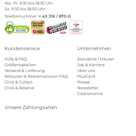
Mo.–Fr. 9:30 bis 18:30 Uhr
Sa. 9:30 bis 18:00 Uhr
Telefonnummer:
+ 43 316 / 870-0
Kundenservice
Unternehmen
Hilfe & FAQ
Standorte / Häuser
Größentabellen
Job & Karriere
Versand & Lieferung
Über uns
Retouren & Reklamationen FAQ
PlusCard
Click & Collect
Presse
Click & Reserve
Newsletter
Gastronomie
Unsere Zahlungsarten
Klarna
Paypal
Mastercard
Visa
Diners
Eps
Shop
Applepay
Amazon