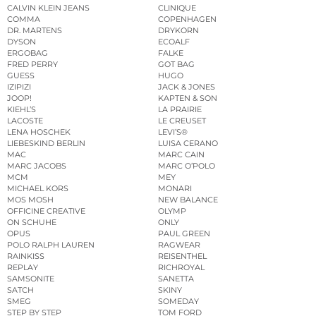
CALVIN KLEIN JEANS
CLINIQUE
COMMA
COPENHAGEN
DR. MARTENS
DRYKORN
DYSON
ECOALF
ERGOBAG
FALKE
FRED PERRY
GOT BAG
GUESS
HUGO
IZIPIZI
JACK & JONES
JOOP!
KAPTEN & SON
KIEHL’S
LA PRAIRIE
LACOSTE
LE CREUSET
LENA HOSCHEK
LEVI’S®
LIEBESKIND BERLIN
LUISA CERANO
MAC
MARC CAIN
MARC JACOBS
MARC O’POLO
MCM
MEY
MICHAEL KORS
MONARI
MOS MOSH
NEW BALANCE
OFFICINE CREATIVE
OLYMP
ON SCHUHE
ONLY
OPUS
PAUL GREEN
POLO RALPH LAUREN
RAGWEAR
RAINKISS
REISENTHEL
REPLAY
RICHROYAL
SAMSONITE
SANETTA
SATCH
SKINY
SMEG
SOMEDAY
STEP BY STEP
TOM FORD