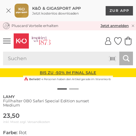
K&Ö & GIGASPORT APP
ZUR APP
Jetzt kostenlos downloaden
Pluscard Vorteile erhalten
KOSTENLOSER VERSAND* & RÜCKVERSAND
Jetzt anmelden
UNSERE APP
CLICK &
CLICK &
COLLECT
RESERVE
BIS ZU -50% IM FINAL SALE
Beliebt!
4 Personen haben den Artikel gerade im Warenkorb
LAMY
Füllhalter 0B0 Safari Special Edition sunset
Medium
23,50
inkl. Mwst zzgl.
Versandkosten
Farbe:
Rot