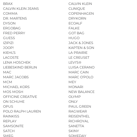
BRAX
CALVIN KLEIN
CALVIN KLEIN JEANS
CLINIQUE
COMMA
COPENHAGEN
DR. MARTENS
DRYKORN
DYSON
ECOALF
ERGOBAG
FALKE
FRED PERRY
GOT BAG
GUESS
HUGO
IZIPIZI
JACK & JONES
JOOP!
KAPTEN & SON
KIEHL’S
LA PRAIRIE
LACOSTE
LE CREUSET
LENA HOSCHEK
LEVI’S®
LIEBESKIND BERLIN
LUISA CERANO
MAC
MARC CAIN
MARC JACOBS
MARC O’POLO
MCM
MEY
MICHAEL KORS
MONARI
MOS MOSH
NEW BALANCE
OFFICINE CREATIVE
OLYMP
ON SCHUHE
ONLY
OPUS
PAUL GREEN
POLO RALPH LAUREN
RAGWEAR
RAINKISS
REISENTHEL
REPLAY
RICHROYAL
SAMSONITE
SANETTA
SATCH
SKINY
SMEG
SOMEDAY