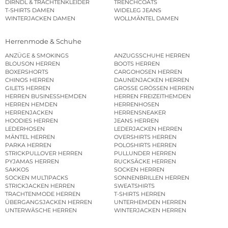
DIRNDL & TRACHTENKLEIDER
TRENCHCOATS
T-SHIRTS DAMEN
WIDELEG JEANS
WINTERJACKEN DAMEN
WOLLMÄNTEL DAMEN
Herrenmode & Schuhe
ANZÜGE & SMOKINGS
ANZUGSSCHUHE HERREN
BLOUSON HERREN
BOOTS HERREN
BOXERSHORTS
CARGOHOSEN HERREN
CHINOS HERREN
DAUNENJACKEN HERREN
GILETS HERREN
GROSSE GRÖSSEN HERREN
HERREN BUSINESSHEMDEN
HERREN FREIZEITHEMDEN
HERREN HEMDEN
HERRENHOSEN
HERRENJACKEN
HERRENSNEAKER
HOODIES HERREN
JEANS HERREN
LEDERHOSEN
LEDERJACKEN HERREN
MÄNTEL HERREN
OVERSHIRTS HERREN
PARKA HERREN
POLOSHIRTS HERREN
STRICKPULLOVER HERREN
PULLUNDER HERREN
PYJAMAS HERREN
RUCKSÄCKE HERREN
SAKKOS
SOCKEN HERREN
SOCKEN MULTIPACKS
SONNENBRILLEN HERREN
STRICKJACKEN HERREN
SWEATSHIRTS
TRACHTENMODE HERREN
T-SHIRTS HERREN
ÜBERGANGSJACKEN HERREN
UNTERHEMDEN HERREN
UNTERWÄSCHE HERREN
WINTERJACKEN HERREN