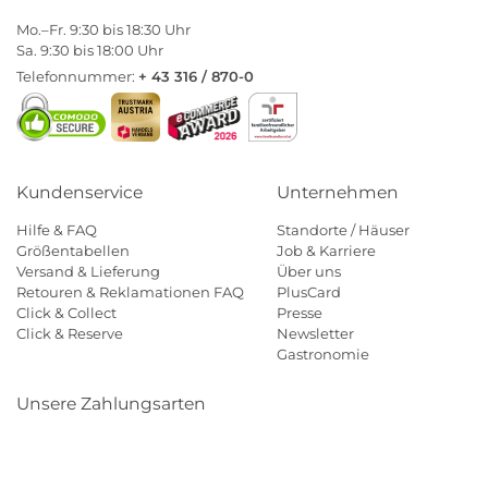
Mo.–Fr. 9:30 bis 18:30 Uhr
Sa. 9:30 bis 18:00 Uhr
Telefonnummer:
+ 43 316 / 870-0
Kundenservice
Unternehmen
Hilfe & FAQ
Standorte / Häuser
Größentabellen
Job & Karriere
Versand & Lieferung
Über uns
Retouren & Reklamationen FAQ
PlusCard
Click & Collect
Presse
Click & Reserve
Newsletter
Gastronomie
Unsere Zahlungsarten
Klarna
Paypal
Mastercard
Visa
Diners
Eps
Shop
Applepay
Amazon