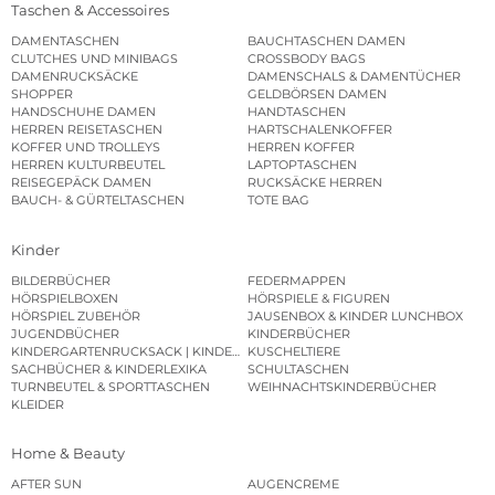
Taschen & Accessoires
DAMENTASCHEN
BAUCHTASCHEN DAMEN
CLUTCHES UND MINIBAGS
CROSSBODY BAGS
DAMENRUCKSÄCKE
DAMENSCHALS & DAMENTÜCHER
SHOPPER
GELDBÖRSEN DAMEN
HANDSCHUHE DAMEN
HANDTASCHEN
HERREN REISETASCHEN
HARTSCHALENKOFFER
KOFFER UND TROLLEYS
HERREN KOFFER
HERREN KULTURBEUTEL
LAPTOPTASCHEN
REISEGEPÄCK DAMEN
RUCKSÄCKE HERREN
BAUCH- & GÜRTELTASCHEN
TOTE BAG
Kinder
BILDERBÜCHER
FEDERMAPPEN
HÖRSPIELBOXEN
HÖRSPIELE & FIGUREN
HÖRSPIEL ZUBEHÖR
JAUSENBOX & KINDER LUNCHBOX
JUGENDBÜCHER
KINDERBÜCHER
KINDERGARTENRUCKSACK | KINDERGARTENBEUTEL
KUSCHELTIERE
SACHBÜCHER & KINDERLEXIKA
SCHULTASCHEN
TURNBEUTEL & SPORTTASCHEN
WEIHNACHTSKINDERBÜCHER
KLEIDER
Home & Beauty
AFTER SUN
AUGENCREME