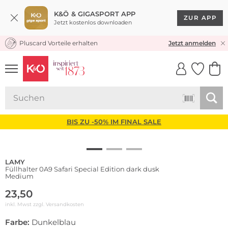
K&Ö & GIGASPORT APP
ZUR APP
Jetzt kostenlos downloaden
Pluscard Vorteile erhalten
KOSTENLOSER VERSAND* & RÜCKVERSAND
Jetzt anmelden
UNSERE APP
CLICK &
CLICK &
COLLECT
RESERVE
BIS ZU -50% IM FINAL SALE
LAMY
Füllhalter 0A9 Safari Special Edition dark dusk
Medium
23,50
inkl. Mwst zzgl.
Versandkosten
Farbe:
Dunkelblau