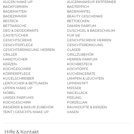
AUGEN MAKE UP
AUGENMAKEUP ENTFERNER
BACKFORMEN
BADTEPPICH
BADEMATTEN
BADEMÄNTEL
BADEZIMMER
BEAUTY GESCHENKE
BESTECK
BETTDECKEN
BETTWÄSCHE
DAMEN PARFUM
DEO & DEODORANTS
DUSCHGEL & BADESCHAUM
GÄSTETÜCHER
FÜR SIE
GESICHTSCREME
GESICHTSCREME HERREN
GESICHTSPFLEGE
GESICHTSREINIGUNG
GESICHTSREINIGUNG HERREN
GLÄSER
GRILLER
GRILLZUBEHÖR
HANDTÜCHER
HERREN PARFUM
KERZEN
KOCHBESTECK
KOCHGESCHIRR
KOCHTÖPFE
KÖRPERPFLEGE
KÜCHENGERÄTE
KUGELSCHREIBER
LAMPEN & LEUCHTEN
LEINTÜCHER & BETTLAKEN
LIPPENSTIFT
LIPPEN MAKE UP
MESSER
MÖBEL
NAGELLACK
UNISEX PARFUMS
PEELING
KOCHGESCHIRR
PORZELLAN
RASIERER & RASUR ZUBEHÖR
RAUMDÜFTE & KERZEN
TEINT | GESICHTS MAKE UP
VASEN
Hilfe & Kontakt