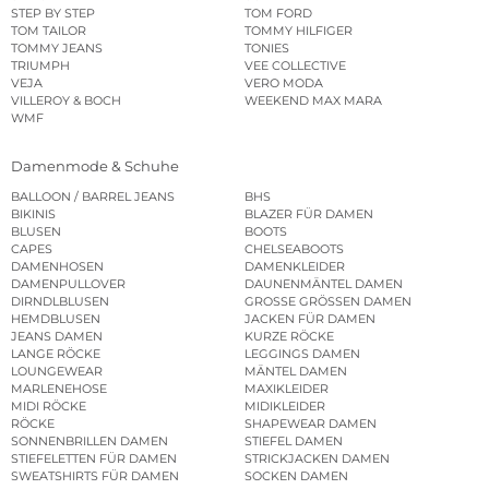
STEP BY STEP
TOM FORD
TOM TAILOR
TOMMY HILFIGER
TOMMY JEANS
TONIES
TRIUMPH
VEE COLLECTIVE
VEJA
VERO MODA
VILLEROY & BOCH
WEEKEND MAX MARA
WMF
Damenmode & Schuhe
BALLOON / BARREL JEANS
BHS
BIKINIS
BLAZER FÜR DAMEN
BLUSEN
BOOTS
CAPES
CHELSEABOOTS
DAMENHOSEN
DAMENKLEIDER
DAMENPULLOVER
DAUNENMÄNTEL DAMEN
DIRNDLBLUSEN
GROSSE GRÖSSEN DAMEN
HEMDBLUSEN
JACKEN FÜR DAMEN
JEANS DAMEN
KURZE RÖCKE
LANGE RÖCKE
LEGGINGS DAMEN
LOUNGEWEAR
MÄNTEL DAMEN
MARLENEHOSE
MAXIKLEIDER
MIDI RÖCKE
MIDIKLEIDER
RÖCKE
SHAPEWEAR DAMEN
SONNENBRILLEN DAMEN
STIEFEL DAMEN
STIEFELETTEN FÜR DAMEN
STRICKJACKEN DAMEN
SWEATSHIRTS FÜR DAMEN
SOCKEN DAMEN