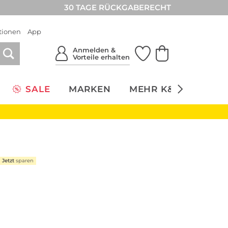
30 TAGE RÜCKGABERECHT
tionen
App
Anmelden &
Vorteile erhalten
SALE
MARKEN
MEHR K&Ö
NACH
Jetzt
sparen