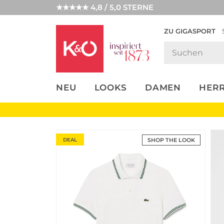
★★★★★ 4,8 / 5,0 STERNE
ZU GIGASPORT
FASHION-
UNSERE APP
CLICK &
CLICK &
TRENDS
COLLECT
RESERVE
NEU
LOOKS
DAMEN
HER
DEAL
SHOP THE LOOK