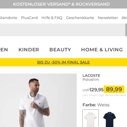
KOSTENLOSER VERSAND* & RÜCKVERSAND
Standorte
PlusCard
Hilfe & FAQ
Geschenkkarte
Newsletter
Ak
REN
KINDER
BEAUTY
HOME & LIVING
BIS ZU -50% IM FINAL SALE
LACOSTE
Poloshirt
89,99
129,95
UVP
inkl. Mwst zzgl.
Versandkosten
Farbe:
Weiss