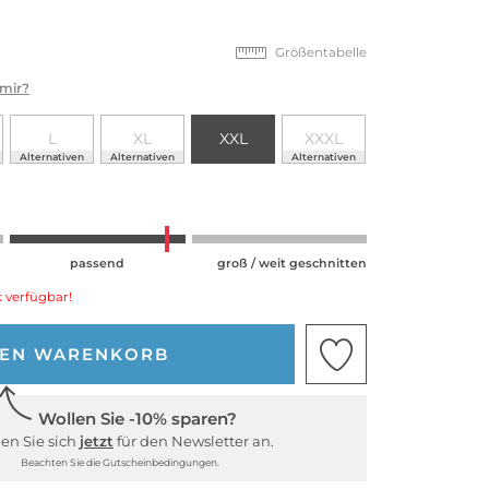
Größentabelle
 mir?
L
XL
XXL
XXXL
Alternativen
Alternativen
Alternativen
passend
groß / weit geschnitten
 verfügbar!
DEN WARENKORB
Wollen Sie -10% sparen?
en Sie sich
jetzt
für den Newsletter an.
Beachten Sie die Gutscheinbedingungen.