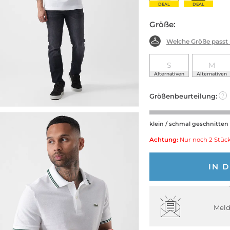
DEAL
DEAL
Größe:
Welche Größe passt
S
M
Alternativen
Alternativen
Größenbeurteilung:
?
klein / schmal geschnitten
Achtung:
Nur noch 2 Stück
IN 
Meld