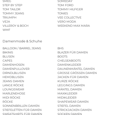
SMEG
SOMEDAY
STEP BY STEP
TOM FORD
TOM TAILOR
TOMMY HILFIGER
TOMMY JEANS
TONIES
TRIUMPH
VEE COLLECTIVE
VEJA
VERO MODA
VILLEROY & BOCH
WEEKEND MAX MARA
WMF
Damenmode & Schuhe
BALLOON / BARREL JEANS
BHS
BIKINIS
BLAZER FÜR DAMEN
BLUSEN
BOOTS
CAPES
CHELSEABOOTS
DAMENHOSEN
DAMENKLEIDER
DAMENPULLOVER
DAUNENMÄNTEL DAMEN
DIRNDLBLUSEN
GROSSE GRÖSSEN DAMEN
HEMDBLUSEN
JACKEN FÜR DAMEN
JEANS DAMEN
KURZE RÖCKE
LANGE RÖCKE
LEGGINGS DAMEN
LOUNGEWEAR
MÄNTEL DAMEN
MARLENEHOSE
MAXIKLEIDER
MIDI RÖCKE
MIDIKLEIDER
RÖCKE
SHAPEWEAR DAMEN
SONNENBRILLEN DAMEN
STIEFEL DAMEN
STIEFELETTEN FÜR DAMEN
STRICKJACKEN DAMEN
SWEATSHIRTS FÜR DAMEN
SOCKEN DAMEN