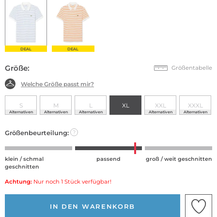
DEAL
DEAL
Größe:
Größentabelle
Welche Größe passt mir?
S
M
L
XL
XXL
XXXL
Alternativen
Alternativen
Alternativen
Alternativen
Alternativen
Größenbeurteilung:
?
klein / schmal
passend
groß / weit geschnitten
geschnitten
Achtung:
Nur noch 1 Stück verfügbar!
IN DEN WARENKORB