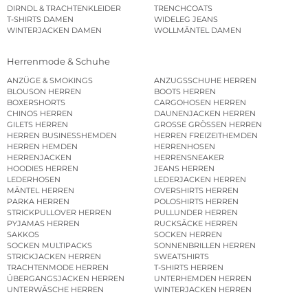
DIRNDL & TRACHTENKLEIDER
TRENCHCOATS
T-SHIRTS DAMEN
WIDELEG JEANS
WINTERJACKEN DAMEN
WOLLMÄNTEL DAMEN
Herrenmode & Schuhe
ANZÜGE & SMOKINGS
ANZUGSSCHUHE HERREN
BLOUSON HERREN
BOOTS HERREN
BOXERSHORTS
CARGOHOSEN HERREN
CHINOS HERREN
DAUNENJACKEN HERREN
GILETS HERREN
GROSSE GRÖSSEN HERREN
HERREN BUSINESSHEMDEN
HERREN FREIZEITHEMDEN
HERREN HEMDEN
HERRENHOSEN
HERRENJACKEN
HERRENSNEAKER
HOODIES HERREN
JEANS HERREN
LEDERHOSEN
LEDERJACKEN HERREN
MÄNTEL HERREN
OVERSHIRTS HERREN
PARKA HERREN
POLOSHIRTS HERREN
STRICKPULLOVER HERREN
PULLUNDER HERREN
PYJAMAS HERREN
RUCKSÄCKE HERREN
SAKKOS
SOCKEN HERREN
SOCKEN MULTIPACKS
SONNENBRILLEN HERREN
STRICKJACKEN HERREN
SWEATSHIRTS
TRACHTENMODE HERREN
T-SHIRTS HERREN
ÜBERGANGSJACKEN HERREN
UNTERHEMDEN HERREN
UNTERWÄSCHE HERREN
WINTERJACKEN HERREN