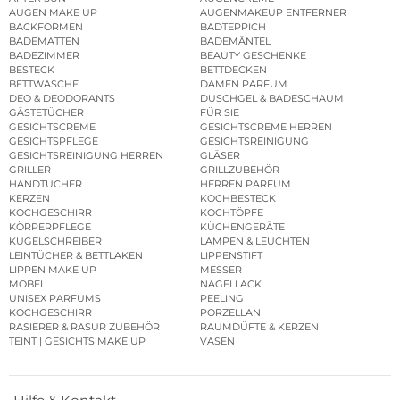
AUGEN MAKE UP
AUGENMAKEUP ENTFERNER
BACKFORMEN
BADTEPPICH
BADEMATTEN
BADEMÄNTEL
BADEZIMMER
BEAUTY GESCHENKE
BESTECK
BETTDECKEN
BETTWÄSCHE
DAMEN PARFUM
DEO & DEODORANTS
DUSCHGEL & BADESCHAUM
GÄSTETÜCHER
FÜR SIE
GESICHTSCREME
GESICHTSCREME HERREN
GESICHTSPFLEGE
GESICHTSREINIGUNG
GESICHTSREINIGUNG HERREN
GLÄSER
GRILLER
GRILLZUBEHÖR
HANDTÜCHER
HERREN PARFUM
KERZEN
KOCHBESTECK
KOCHGESCHIRR
KOCHTÖPFE
KÖRPERPFLEGE
KÜCHENGERÄTE
KUGELSCHREIBER
LAMPEN & LEUCHTEN
LEINTÜCHER & BETTLAKEN
LIPPENSTIFT
LIPPEN MAKE UP
MESSER
MÖBEL
NAGELLACK
UNISEX PARFUMS
PEELING
KOCHGESCHIRR
PORZELLAN
RASIERER & RASUR ZUBEHÖR
RAUMDÜFTE & KERZEN
TEINT | GESICHTS MAKE UP
VASEN