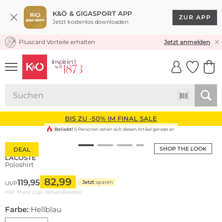
K&Ö & GIGASPORT APP
ZUR APP
Jetzt kostenlos downloaden
Pluscard Vorteile erhalten
KOSTENLOSER VERSAND* & RÜCKVERSAND
Jetzt anmelden
UNSERE APP
CLICK &
CLICK &
COLLECT
RESERVE
BIS ZU -50% IM FINAL SALE
Beliebt!
5 Personen sehen sich diesen Artikel gerade an
SHOP THE LOOK
DEAL
LACOSTE
Poloshirt
82,99
119,95
Jetzt
sparen
UVP
inkl. Mwst zzgl.
Versandkosten
Farbe:
Hellblau