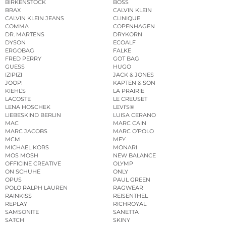
BIRKENSTOCK
BOSS
BRAX
CALVIN KLEIN
CALVIN KLEIN JEANS
CLINIQUE
COMMA
COPENHAGEN
DR. MARTENS
DRYKORN
DYSON
ECOALF
ERGOBAG
FALKE
FRED PERRY
GOT BAG
GUESS
HUGO
IZIPIZI
JACK & JONES
JOOP!
KAPTEN & SON
KIEHL’S
LA PRAIRIE
LACOSTE
LE CREUSET
LENA HOSCHEK
LEVI’S®
LIEBESKIND BERLIN
LUISA CERANO
MAC
MARC CAIN
MARC JACOBS
MARC O’POLO
MCM
MEY
MICHAEL KORS
MONARI
MOS MOSH
NEW BALANCE
OFFICINE CREATIVE
OLYMP
ON SCHUHE
ONLY
OPUS
PAUL GREEN
POLO RALPH LAUREN
RAGWEAR
RAINKISS
REISENTHEL
REPLAY
RICHROYAL
SAMSONITE
SANETTA
SATCH
SKINY