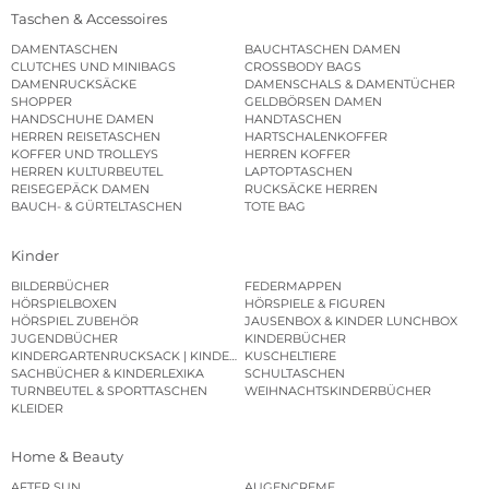
Taschen & Accessoires
DAMENTASCHEN
BAUCHTASCHEN DAMEN
CLUTCHES UND MINIBAGS
CROSSBODY BAGS
DAMENRUCKSÄCKE
DAMENSCHALS & DAMENTÜCHER
SHOPPER
GELDBÖRSEN DAMEN
HANDSCHUHE DAMEN
HANDTASCHEN
HERREN REISETASCHEN
HARTSCHALENKOFFER
KOFFER UND TROLLEYS
HERREN KOFFER
HERREN KULTURBEUTEL
LAPTOPTASCHEN
REISEGEPÄCK DAMEN
RUCKSÄCKE HERREN
BAUCH- & GÜRTELTASCHEN
TOTE BAG
Kinder
BILDERBÜCHER
FEDERMAPPEN
HÖRSPIELBOXEN
HÖRSPIELE & FIGUREN
HÖRSPIEL ZUBEHÖR
JAUSENBOX & KINDER LUNCHBOX
JUGENDBÜCHER
KINDERBÜCHER
KINDERGARTENRUCKSACK | KINDERGARTENBEUTEL
KUSCHELTIERE
SACHBÜCHER & KINDERLEXIKA
SCHULTASCHEN
TURNBEUTEL & SPORTTASCHEN
WEIHNACHTSKINDERBÜCHER
KLEIDER
Home & Beauty
AFTER SUN
AUGENCREME