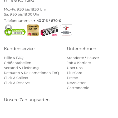
Hilfe & Kontakt
Mo.–Fr. 9:30 bis 18:30 Uhr
Sa. 9:30 bis 18:00 Uhr
Telefonnummer:
+ 43 316 / 870-0
Kundenservice
Unternehmen
Hilfe & FAQ
Standorte / Häuser
Größentabellen
Job & Karriere
Versand & Lieferung
Über uns
Retouren & Reklamationen FAQ
PlusCard
Click & Collect
Presse
Click & Reserve
Newsletter
Gastronomie
Unsere Zahlungsarten
Klarna
Paypal
Mastercard
Visa
Diners
Eps
Shop