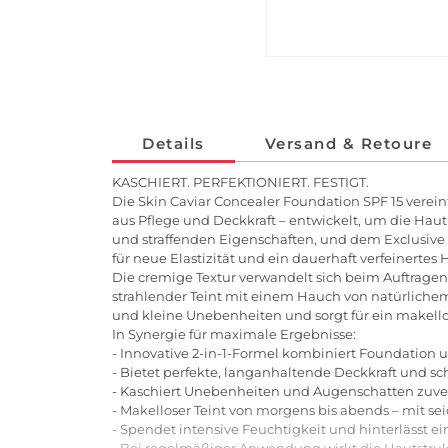
Details
Versand & Retoure
KASCHIERT. PERFEKTIONIERT. FESTIGT.
Die Skin Caviar Concealer Foundation SPF 15 vereint
aus Pflege und Deckkraft – entwickelt, um die Haut 
und straffenden Eigenschaften, und dem Exclusive C
für neue Elastizität und ein dauerhaft verfeinertes 
Die cremige Textur verwandelt sich beim Auftragen 
strahlender Teint mit einem Hauch von natürlichem
und kleine Unebenheiten und sorgt für ein makellos
In Synergie für maximale Ergebnisse:
- Innovative 2-in-1-Formel kombiniert Foundation und
- Bietet perfekte, langanhaltende Deckkraft und 
- Kaschiert Unebenheiten und Augenschatten zuverlä
- Makelloser Teint von morgens bis abends – mit s
- Spendet intensive Feuchtigkeit und hinterlässt 
- Bei regelmäßiger Anwendung wirkt die Hautstruktur