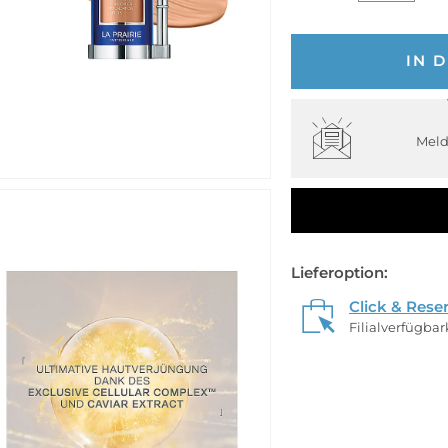
IN 
Meld
Lieferoption:
Click & Rese
Filialverfügba