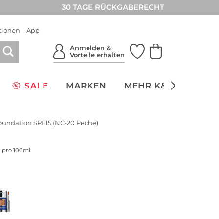
30 TAGE RÜCKGABERECHT
tionen
App
Anmelden &
Vorteile erhalten
SALE
MARKEN
MEHR K&Ö
NACH
Foundation SPF15 (NC-20 Peche)
s pro 100ml