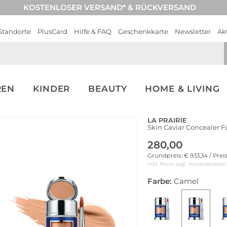
KOSTENLOSER VERSAND* & RÜCKVERSAND
Standorte
PlusCard
Hilfe & FAQ
Geschenkkarte
Newsletter
Ak
REN
KINDER
BEAUTY
HOME & LIVING
LA PRAIRIE
Skin Caviar Concealer 
280,00
Grundpreis: € 933,34 / Prei
inkl. Mwst zzgl.
Versandkosten
Farbe:
Camel