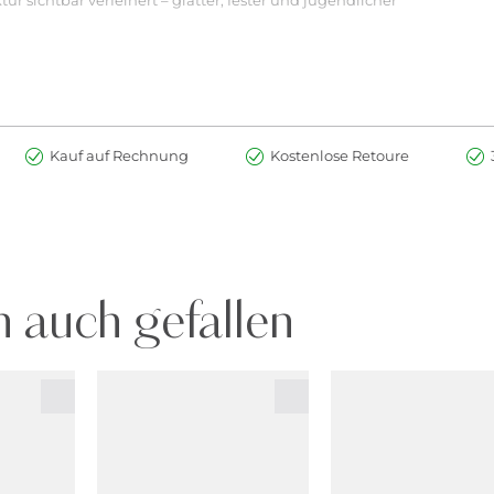
 unterstützt die natürlichen Erneuerungsprozesse der Haut und trägt 
chmeidigkeit zu gewinnen, und trägt zu einem glatteren, ebenmäßig
Kauf auf Rechnung
Kostenlose Retoure
 45 Probandinnen
ssung an 45 Probandinnen
Haut auftragen.
leichmäßig auf das Gesicht auftragen und nach Wunsch verblenden.
en oder Unebenheiten auftupfen und mit dem beiliegenden Pinsel san
 auch gefallen
 Tribehenin, Helianthus Annuus (Sunflower) Seed Wax, Kaolin, Syntheti
Neopentyl Glycol Dicaprylate/Dicaprate, Oryza Sativa (Rice) Bran Oil, V
tum Arvense Extract*, Saccharomyces Cerevisiae Extract*, Lactobacillu
corbyl Palmitate, Mangifera Indica (Mango) Seed Butter, Oryza Sativa
rimellitate, Tocopheryl Acetate, Tocopherol, Lauroyl Lysine, Silica,
cerin, Water (Aqua), Ethylhexylglycerin, Phenoxyethanol, Sodium D
Oxides (CI 77491; CI 77492; CI 77499)] 22012