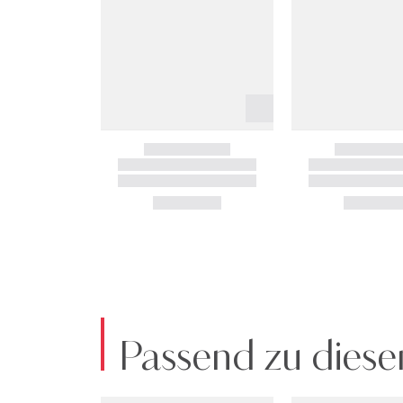
Foundation:
Water (Aqua), Dicaprylyl Ether, Zinc Oxide, Coco-Cap
Dilinoleate, Synthetic Fluorphlogopite, Oryza Sativa
Root Extract*, Equisetum Arvense Extract*, Saccharo
Hyaluronate, Ascorbyl Tetraisopalmitate, Carnosine
Bran Wax, Rhus Succedanea Fruit Wax, Helianthus An
Ethylhexylglycerin, Lauroyl Lysine, Mannitol, Lysi
Disteardimonium Hectorite, Glycerin, Xanthan Gum, 
Sorbate, Phenoxyethanol, Sodium Dehydroacetate
May Contain [+/- : Titanium Dioxide (CI 77891), Iron 
* La Prairie’s ECC / Patent EP 3062763
WARNHINWEIS
: Nur zur äußeren Anwendung best
abbrechen und ärztlichen Rat einholen. Außerhalb
Art.Nr:2900249029092
Passend zu diese