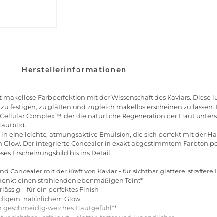
Herstellerinformationen
 makellose Farbperfektion mit der Wissenschaft des Kaviars. Diese lu
zu festigen, zu glätten und zugleich makellos erscheinen zu lassen. 
ellular Complex™, der die natürliche Regeneration der Haut unterstüt
Hautbild.
in eine leichte, atmungsaktive Emulsion, die sich perfekt mit der Ha
 Glow. Der integrierte Concealer in exakt abgestimmtem Farbton per
es Erscheinungsbild bis ins Detail.
 Concealer mit der Kraft von Kaviar - für sichtbar glattere, straffere
schenkt einen strahlenden ebenmäßigen Teint*
ssig – für ein perfektes Finish
eidigem, natürlichem Glow
ein geschmeidig-weiches Hautgefühl**
 sichtbar verfeinert – glatter, fester und jugendlicher