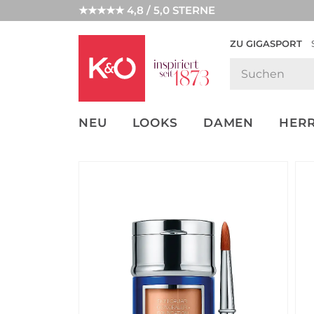
★★★★★ 4,8 / 5,0 STERNE
ZU GIGASPORT
FASHION-
UNSERE APP
CLICK &
CLICK &
TRENDS
COLLECT
RESERVE
NEU
LOOKS
DAMEN
HER