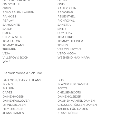
ON SCHUHE
ONLY
OPUS
PAUL GREEN
POLO RALPH LAUREN
RAGWEAR
RAINKISS
REISENTHEL
REPLAY
RICHROYAL
SAMSONITE
SANETTA
SATCH
SKINY
SMEG
SOMEDAY
STEP BY STEP
TOM FORD
TOM TAILOR
TOMMY HILFIGER
TOMMY JEANS
TONIES
TRIUMPH
VEE COLLECTIVE
VEJA
VERO MODA
VILLEROY & BOCH
WEEKEND MAX MARA
WMF
Damenmode & Schuhe
BALLOON / BARREL JEANS
BHS
BIKINIS
BLAZER FÜR DAMEN
BLUSEN
BOOTS
CAPES
CHELSEABOOTS
DAMENHOSEN
DAMENKLEIDER
DAMENPULLOVER
DAUNENMÄNTEL DAMEN
DIRNDLBLUSEN
GROSSE GRÖSSEN DAMEN
HEMDBLUSEN
JACKEN FÜR DAMEN
JEANS DAMEN
KURZE RÖCKE