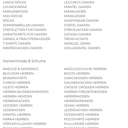
LANGE RÖCKE
LEGGINGS DAMEN
LOUNGEWEAR
MÄNTEL DAMEN
MARLENEHOSE
MAXIKLEIDER
MIDI RÖCKE
MIDIKLEIDER
RÖCKE
SHAPEWEAR DAMEN
SONNENBRILLEN DAMEN
STIEFEL DAMEN
STIEFELETTEN FÜR DAMEN
STRICKJACKEN DAMEN
SWEATSHIRTS FÜR DAMEN
SOCKEN DAMEN
DIRNDL & TRACHTENKLEIDER
TRENCHCOATS
T-SHIRTS DAMEN
WIDELEG JEANS
WINTERJACKEN DAMEN
WOLLMÄNTEL DAMEN
Herrenmode & Schuhe
ANZÜGE & SMOKINGS
ANZUGSSCHUHE HERREN
BLOUSON HERREN
BOOTS HERREN
BOXERSHORTS
CARGOHOSEN HERREN
CHINOS HERREN
DAUNENJACKEN HERREN
GILETS HERREN
GROSSE GRÖSSEN HERREN
HERREN BUSINESSHEMDEN
HERREN FREIZEITHEMDEN
HERREN HEMDEN
HERRENHOSEN
HERRENJACKEN
HERRENSNEAKER
HOODIES HERREN
JEANS HERREN
LEDERHOSEN
LEDERJACKEN HERREN
MÄNTEL HERREN
OVERSHIRTS HERREN
PARKA HERREN
POLOSHIRTS HERREN
STRICKPULLOVER HERREN
PULLUNDER HERREN