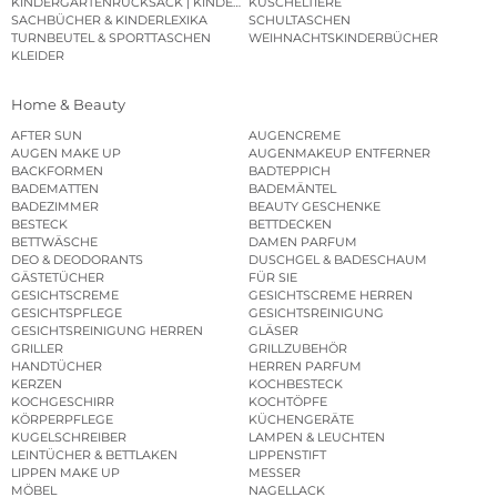
KINDERGARTENRUCKSACK | KINDERGARTENBEUTEL
KUSCHELTIERE
SACHBÜCHER & KINDERLEXIKA
SCHULTASCHEN
TURNBEUTEL & SPORTTASCHEN
WEIHNACHTSKINDERBÜCHER
KLEIDER
Home & Beauty
AFTER SUN
AUGENCREME
AUGEN MAKE UP
AUGENMAKEUP ENTFERNER
BACKFORMEN
BADTEPPICH
BADEMATTEN
BADEMÄNTEL
BADEZIMMER
BEAUTY GESCHENKE
BESTECK
BETTDECKEN
BETTWÄSCHE
DAMEN PARFUM
DEO & DEODORANTS
DUSCHGEL & BADESCHAUM
GÄSTETÜCHER
FÜR SIE
GESICHTSCREME
GESICHTSCREME HERREN
GESICHTSPFLEGE
GESICHTSREINIGUNG
GESICHTSREINIGUNG HERREN
GLÄSER
GRILLER
GRILLZUBEHÖR
HANDTÜCHER
HERREN PARFUM
KERZEN
KOCHBESTECK
KOCHGESCHIRR
KOCHTÖPFE
KÖRPERPFLEGE
KÜCHENGERÄTE
KUGELSCHREIBER
LAMPEN & LEUCHTEN
LEINTÜCHER & BETTLAKEN
LIPPENSTIFT
LIPPEN MAKE UP
MESSER
MÖBEL
NAGELLACK