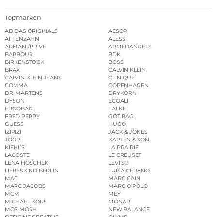
Topmarken
ADIDAS ORIGINALS
AESOP
AFFENZAHN
ALESSI
ARMANI/PRIVÉ
ARMEDANGELS
BARBOUR
BDK
BIRKENSTOCK
BOSS
BRAX
CALVIN KLEIN
CALVIN KLEIN JEANS
CLINIQUE
COMMA
COPENHAGEN
DR. MARTENS
DRYKORN
DYSON
ECOALF
ERGOBAG
FALKE
FRED PERRY
GOT BAG
GUESS
HUGO
IZIPIZI
JACK & JONES
JOOP!
KAPTEN & SON
KIEHL’S
LA PRAIRIE
LACOSTE
LE CREUSET
LENA HOSCHEK
LEVI’S®
LIEBESKIND BERLIN
LUISA CERANO
MAC
MARC CAIN
MARC JACOBS
MARC O’POLO
MCM
MEY
MICHAEL KORS
MONARI
MOS MOSH
NEW BALANCE
OFFICINE CREATIVE
OLYMP