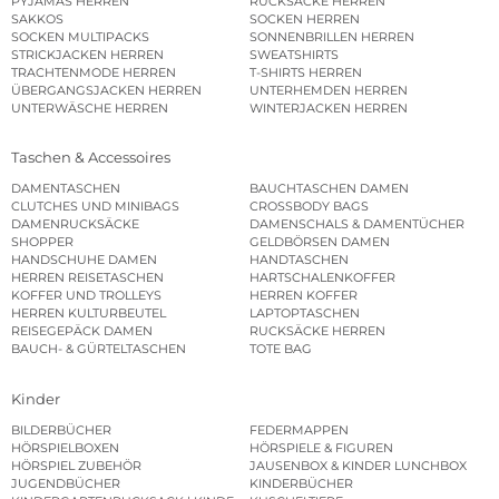
PYJAMAS HERREN
RUCKSÄCKE HERREN
SAKKOS
SOCKEN HERREN
SOCKEN MULTIPACKS
SONNENBRILLEN HERREN
STRICKJACKEN HERREN
SWEATSHIRTS
TRACHTENMODE HERREN
T-SHIRTS HERREN
ÜBERGANGSJACKEN HERREN
UNTERHEMDEN HERREN
UNTERWÄSCHE HERREN
WINTERJACKEN HERREN
Taschen & Accessoires
DAMENTASCHEN
BAUCHTASCHEN DAMEN
CLUTCHES UND MINIBAGS
CROSSBODY BAGS
DAMENRUCKSÄCKE
DAMENSCHALS & DAMENTÜCHER
SHOPPER
GELDBÖRSEN DAMEN
HANDSCHUHE DAMEN
HANDTASCHEN
HERREN REISETASCHEN
HARTSCHALENKOFFER
KOFFER UND TROLLEYS
HERREN KOFFER
HERREN KULTURBEUTEL
LAPTOPTASCHEN
REISEGEPÄCK DAMEN
RUCKSÄCKE HERREN
BAUCH- & GÜRTELTASCHEN
TOTE BAG
Kinder
BILDERBÜCHER
FEDERMAPPEN
HÖRSPIELBOXEN
HÖRSPIELE & FIGUREN
HÖRSPIEL ZUBEHÖR
JAUSENBOX & KINDER LUNCHBOX
JUGENDBÜCHER
KINDERBÜCHER