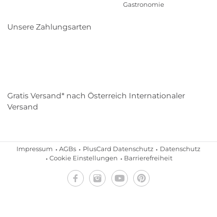
Gastronomie
Unsere Zahlungsarten
Klarna
Paypal
Mastercard
Visa
Diners
Eps
Shop
Applepay
Amazon
Gratis Versand* nach Österreich Internationaler
Versand
Impressum
AGBs
PlusCard Datenschutz
Datenschutz
Cookie Einstellungen
Barrierefreiheit