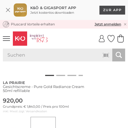
K&Ö & GIGASPORT APP
ZUR APP
Jetzt kostenlos downloaden
Pluscard Vorteile erhalten
KOSTENLOSER VERSAND* & RÜCKVERSAND
Jetzt anmelden
UNSERE APP
CLICK &
CLICK &
COLLECT
RESERVE
LA PRAIRIE
Gesichtscreme - Pure Gold Radiance Cream
50ml refillable
920,00
Grundpreis: € 1,840,00 / Preis pro 100ml
inkl. Mwst zzgl.
Versandkosten