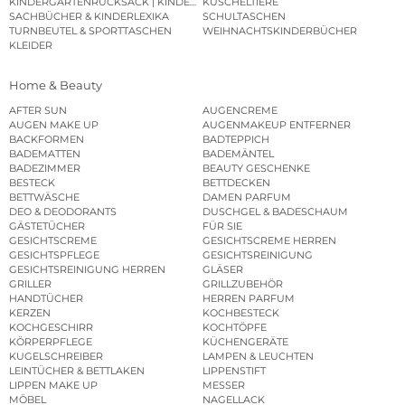
KINDERGARTENRUCKSACK | KINDERGARTENBEUTEL
KUSCHELTIERE
SACHBÜCHER & KINDERLEXIKA
SCHULTASCHEN
TURNBEUTEL & SPORTTASCHEN
WEIHNACHTSKINDERBÜCHER
KLEIDER
Home & Beauty
AFTER SUN
AUGENCREME
AUGEN MAKE UP
AUGENMAKEUP ENTFERNER
BACKFORMEN
BADTEPPICH
BADEMATTEN
BADEMÄNTEL
BADEZIMMER
BEAUTY GESCHENKE
BESTECK
BETTDECKEN
BETTWÄSCHE
DAMEN PARFUM
DEO & DEODORANTS
DUSCHGEL & BADESCHAUM
GÄSTETÜCHER
FÜR SIE
GESICHTSCREME
GESICHTSCREME HERREN
GESICHTSPFLEGE
GESICHTSREINIGUNG
GESICHTSREINIGUNG HERREN
GLÄSER
GRILLER
GRILLZUBEHÖR
HANDTÜCHER
HERREN PARFUM
KERZEN
KOCHBESTECK
KOCHGESCHIRR
KOCHTÖPFE
KÖRPERPFLEGE
KÜCHENGERÄTE
KUGELSCHREIBER
LAMPEN & LEUCHTEN
LEINTÜCHER & BETTLAKEN
LIPPENSTIFT
LIPPEN MAKE UP
MESSER
MÖBEL
NAGELLACK