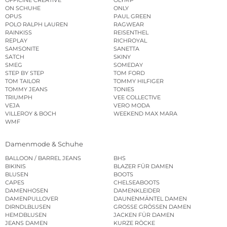
ON SCHUHE
ONLY
OPUS
PAUL GREEN
POLO RALPH LAUREN
RAGWEAR
RAINKISS
REISENTHEL
REPLAY
RICHROYAL
SAMSONITE
SANETTA
SATCH
SKINY
SMEG
SOMEDAY
STEP BY STEP
TOM FORD
TOM TAILOR
TOMMY HILFIGER
TOMMY JEANS
TONIES
TRIUMPH
VEE COLLECTIVE
VEJA
VERO MODA
VILLEROY & BOCH
WEEKEND MAX MARA
WMF
Damenmode & Schuhe
BALLOON / BARREL JEANS
BHS
BIKINIS
BLAZER FÜR DAMEN
BLUSEN
BOOTS
CAPES
CHELSEABOOTS
DAMENHOSEN
DAMENKLEIDER
DAMENPULLOVER
DAUNENMÄNTEL DAMEN
DIRNDLBLUSEN
GROSSE GRÖSSEN DAMEN
HEMDBLUSEN
JACKEN FÜR DAMEN
JEANS DAMEN
KURZE RÖCKE