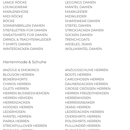
LANGE RÖCKE
LEGGINGS DAMEN
LOUNGEWEAR
MÄNTEL DAMEN
MARLENEHOSE
MAXIKLEIDER
MIDI RÖCKE
MIDIKLEIDER
RÖCKE
SHAPEWEAR DAMEN
SONNENBRILLEN DAMEN
STIEFEL DAMEN
STIEFELETTEN FÜR DAMEN
STRICKJACKEN DAMEN
SWEATSHIRTS FÜR DAMEN
SOCKEN DAMEN
DIRNDL & TRACHTENKLEIDER
TRENCHCOATS
T-SHIRTS DAMEN
WIDELEG JEANS
WINTERJACKEN DAMEN
WOLLMÄNTEL DAMEN
Herrenmode & Schuhe
ANZÜGE & SMOKINGS
ANZUGSSCHUHE HERREN
BLOUSON HERREN
BOOTS HERREN
BOXERSHORTS
CARGOHOSEN HERREN
CHINOS HERREN
DAUNENJACKEN HERREN
GILETS HERREN
GROSSE GRÖSSEN HERREN
HERREN BUSINESSHEMDEN
HERREN FREIZEITHEMDEN
HERREN HEMDEN
HERRENHOSEN
HERRENJACKEN
HERRENSNEAKER
HOODIES HERREN
JEANS HERREN
LEDERHOSEN
LEDERJACKEN HERREN
MÄNTEL HERREN
OVERSHIRTS HERREN
PARKA HERREN
POLOSHIRTS HERREN
STRICKPULLOVER HERREN
PULLUNDER HERREN