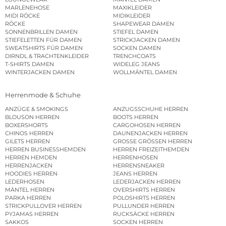
MARLENEHOSE
MAXIKLEIDER
MIDI RÖCKE
MIDIKLEIDER
RÖCKE
SHAPEWEAR DAMEN
SONNENBRILLEN DAMEN
STIEFEL DAMEN
STIEFELETTEN FÜR DAMEN
STRICKJACKEN DAMEN
SWEATSHIRTS FÜR DAMEN
SOCKEN DAMEN
DIRNDL & TRACHTENKLEIDER
TRENCHCOATS
T-SHIRTS DAMEN
WIDELEG JEANS
WINTERJACKEN DAMEN
WOLLMÄNTEL DAMEN
Herrenmode & Schuhe
ANZÜGE & SMOKINGS
ANZUGSSCHUHE HERREN
BLOUSON HERREN
BOOTS HERREN
BOXERSHORTS
CARGOHOSEN HERREN
CHINOS HERREN
DAUNENJACKEN HERREN
GILETS HERREN
GROSSE GRÖSSEN HERREN
HERREN BUSINESSHEMDEN
HERREN FREIZEITHEMDEN
HERREN HEMDEN
HERRENHOSEN
HERRENJACKEN
HERRENSNEAKER
HOODIES HERREN
JEANS HERREN
LEDERHOSEN
LEDERJACKEN HERREN
MÄNTEL HERREN
OVERSHIRTS HERREN
PARKA HERREN
POLOSHIRTS HERREN
STRICKPULLOVER HERREN
PULLUNDER HERREN
PYJAMAS HERREN
RUCKSÄCKE HERREN
SAKKOS
SOCKEN HERREN