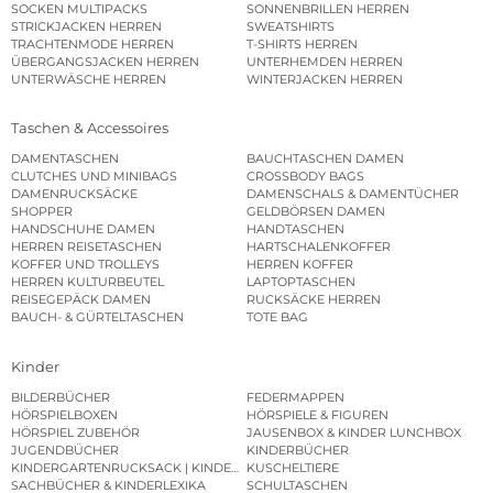
SOCKEN MULTIPACKS
SONNENBRILLEN HERREN
STRICKJACKEN HERREN
SWEATSHIRTS
TRACHTENMODE HERREN
T-SHIRTS HERREN
ÜBERGANGSJACKEN HERREN
UNTERHEMDEN HERREN
UNTERWÄSCHE HERREN
WINTERJACKEN HERREN
Taschen & Accessoires
DAMENTASCHEN
BAUCHTASCHEN DAMEN
CLUTCHES UND MINIBAGS
CROSSBODY BAGS
DAMENRUCKSÄCKE
DAMENSCHALS & DAMENTÜCHER
SHOPPER
GELDBÖRSEN DAMEN
HANDSCHUHE DAMEN
HANDTASCHEN
HERREN REISETASCHEN
HARTSCHALENKOFFER
KOFFER UND TROLLEYS
HERREN KOFFER
HERREN KULTURBEUTEL
LAPTOPTASCHEN
REISEGEPÄCK DAMEN
RUCKSÄCKE HERREN
BAUCH- & GÜRTELTASCHEN
TOTE BAG
Kinder
BILDERBÜCHER
FEDERMAPPEN
HÖRSPIELBOXEN
HÖRSPIELE & FIGUREN
HÖRSPIEL ZUBEHÖR
JAUSENBOX & KINDER LUNCHBOX
JUGENDBÜCHER
KINDERBÜCHER
KINDERGARTENRUCKSACK | KINDERGARTENBEUTEL
KUSCHELTIERE
SACHBÜCHER & KINDERLEXIKA
SCHULTASCHEN