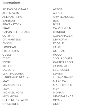
Topmarken
ADIDAS ORIGINALS
AESOP
AFFENZAHN
ALESSI
ARMANI/PRIVÉ
ARMEDANGELS
BARBOUR
BDK
BIRKENSTOCK
BOSS
BRAX
CALVIN KLEIN
CALVIN KLEIN JEANS
CLINIQUE
COMMA
COPENHAGEN
DR. MARTENS
DRYKORN
DYSON
ECOALF
ERGOBAG
FALKE
FRED PERRY
GOT BAG
GUESS
HUGO
IZIPIZI
JACK & JONES
JOOP!
KAPTEN & SON
KIEHL’S
LA PRAIRIE
LACOSTE
LE CREUSET
LENA HOSCHEK
LEVI’S®
LIEBESKIND BERLIN
LUISA CERANO
MAC
MARC CAIN
MARC JACOBS
MARC O’POLO
MCM
MEY
MICHAEL KORS
MONARI
MOS MOSH
NEW BALANCE
OFFICINE CREATIVE
OLYMP
ON SCHUHE
ONLY