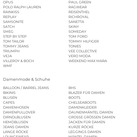
OPUS
PAUL GREEN
POLO RALPH LAUREN
RAGWEAR
RAINKISS
REISENTHEL
REPLAY
RICHROYAL
SAMSONITE
SANETTA
SATCH
SKINY
SMEG
SOMEDAY
STEP BY STEP
TOM FORD
TOM TAILOR
TOMMY HILFIGER
TOMMY JEANS
TONIES
TRIUMPH
VEE COLLECTIVE
VEJA
VERO MODA
VILLEROY & BOCH
WEEKEND MAX MARA
WMF
Damenmode & Schuhe
BALLOON / BARREL JEANS
BHS
BIKINIS
BLAZER FÜR DAMEN
BLUSEN
BOOTS
CAPES
CHELSEABOOTS
DAMENHOSEN
DAMENKLEIDER
DAMENPULLOVER
DAUNENMÄNTEL DAMEN
DIRNDLBLUSEN
GROSSE GRÖSSEN DAMEN
HEMDBLUSEN
JACKEN FÜR DAMEN
JEANS DAMEN
KURZE RÖCKE
LANGE RÖCKE
LEGGINGS DAMEN
LOUNGEWEAR
MÄNTEL DAMEN