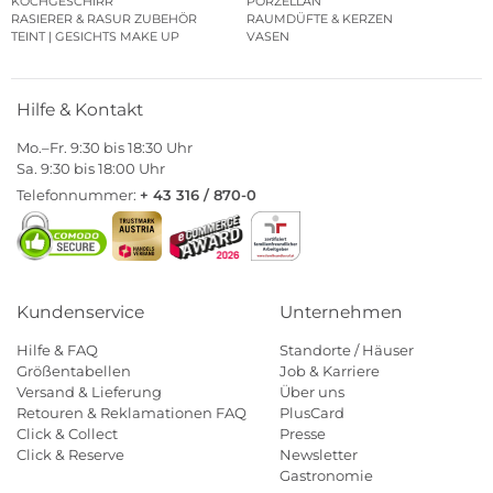
KOCHGESCHIRR
PORZELLAN
RASIERER & RASUR ZUBEHÖR
RAUMDÜFTE & KERZEN
TEINT | GESICHTS MAKE UP
VASEN
Hilfe & Kontakt
Mo.–Fr. 9:30 bis 18:30 Uhr
Sa. 9:30 bis 18:00 Uhr
Telefonnummer:
+ 43 316 / 870-0
Kundenservice
Unternehmen
Hilfe & FAQ
Standorte / Häuser
Größentabellen
Job & Karriere
Versand & Lieferung
Über uns
Retouren & Reklamationen FAQ
PlusCard
Click & Collect
Presse
Click & Reserve
Newsletter
Gastronomie