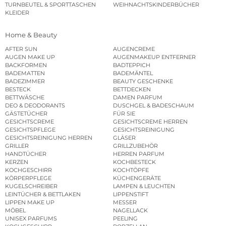
TURNBEUTEL & SPORTTASCHEN
WEIHNACHTSKINDERBÜCHER
KLEIDER
Home & Beauty
AFTER SUN
AUGENCREME
AUGEN MAKE UP
AUGENMAKEUP ENTFERNER
BACKFORMEN
BADTEPPICH
BADEMATTEN
BADEMÄNTEL
BADEZIMMER
BEAUTY GESCHENKE
BESTECK
BETTDECKEN
BETTWÄSCHE
DAMEN PARFUM
DEO & DEODORANTS
DUSCHGEL & BADESCHAUM
GÄSTETÜCHER
FÜR SIE
GESICHTSCREME
GESICHTSCREME HERREN
GESICHTSPFLEGE
GESICHTSREINIGUNG
GESICHTSREINIGUNG HERREN
GLÄSER
GRILLER
GRILLZUBEHÖR
HANDTÜCHER
HERREN PARFUM
KERZEN
KOCHBESTECK
KOCHGESCHIRR
KOCHTÖPFE
KÖRPERPFLEGE
KÜCHENGERÄTE
KUGELSCHREIBER
LAMPEN & LEUCHTEN
LEINTÜCHER & BETTLAKEN
LIPPENSTIFT
LIPPEN MAKE UP
MESSER
MÖBEL
NAGELLACK
UNISEX PARFUMS
PEELING