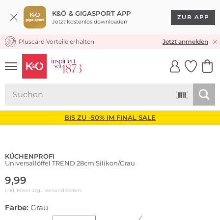
K&Ö & GIGASPORT APP
ZUR APP
Jetzt kostenlos downloaden
Pluscard Vorteile erhalten
KOSTENLOSER VERSAND* & RÜCKVERSAND
Jetzt anmelden
UNSERE APP
CLICK &
CLICK &
COLLECT
RESERVE
BIS ZU -50% IM FINAL SALE
KÜCHENPROFI
Universallöffel TREND 28cm Silikon/Grau
9,99
inkl. Mwst zzgl.
Versandkosten
Farbe:
Grau