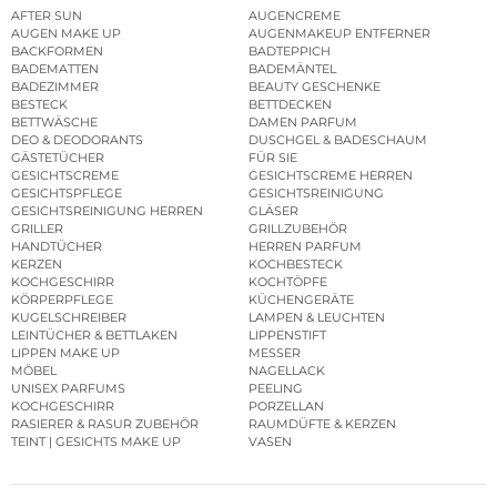
AFTER SUN
AUGENCREME
AUGEN MAKE UP
AUGENMAKEUP ENTFERNER
BACKFORMEN
BADTEPPICH
BADEMATTEN
BADEMÄNTEL
BADEZIMMER
BEAUTY GESCHENKE
BESTECK
BETTDECKEN
BETTWÄSCHE
DAMEN PARFUM
DEO & DEODORANTS
DUSCHGEL & BADESCHAUM
GÄSTETÜCHER
FÜR SIE
GESICHTSCREME
GESICHTSCREME HERREN
GESICHTSPFLEGE
GESICHTSREINIGUNG
GESICHTSREINIGUNG HERREN
GLÄSER
GRILLER
GRILLZUBEHÖR
HANDTÜCHER
HERREN PARFUM
KERZEN
KOCHBESTECK
KOCHGESCHIRR
KOCHTÖPFE
KÖRPERPFLEGE
KÜCHENGERÄTE
KUGELSCHREIBER
LAMPEN & LEUCHTEN
LEINTÜCHER & BETTLAKEN
LIPPENSTIFT
LIPPEN MAKE UP
MESSER
MÖBEL
NAGELLACK
UNISEX PARFUMS
PEELING
KOCHGESCHIRR
PORZELLAN
RASIERER & RASUR ZUBEHÖR
RAUMDÜFTE & KERZEN
TEINT | GESICHTS MAKE UP
VASEN