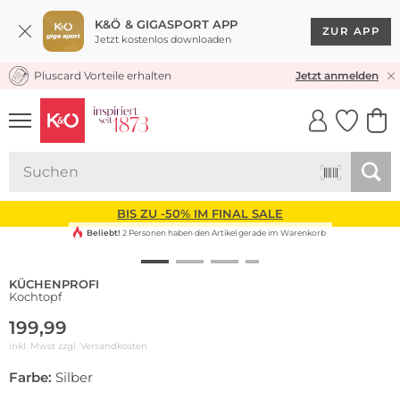
K&Ö & GIGASPORT APP
ZUR APP
Jetzt kostenlos downloaden
Pluscard Vorteile erhalten
KOSTENLOSER VERSAND* & RÜCKVERSAND
Jetzt anmelden
UNSERE APP
CLICK &
CLICK &
COLLECT
RESERVE
BIS ZU -50% IM FINAL SALE
Beliebt!
2 Personen haben den Artikel gerade im Warenkorb
KÜCHENPROFI
Kochtopf
199,99
inkl. Mwst zzgl.
Versandkosten
Farbe:
Silber