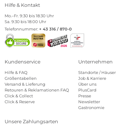
Hilfe & Kontakt
Mo.–Fr. 9:30 bis 18:30 Uhr
Sa. 9:30 bis 18:00 Uhr
Telefonnummer:
+ 43 316 / 870-0
Kundenservice
Unternehmen
Hilfe & FAQ
Standorte / Häuser
Größentabellen
Job & Karriere
Versand & Lieferung
Über uns
Retouren & Reklamationen FAQ
PlusCard
Click & Collect
Presse
Click & Reserve
Newsletter
Gastronomie
Unsere Zahlungsarten
Klarna
Paypal
Mastercard
Visa
Diners
Eps
Shop