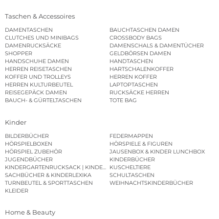
Taschen & Accessoires
DAMENTASCHEN
BAUCHTASCHEN DAMEN
CLUTCHES UND MINIBAGS
CROSSBODY BAGS
DAMENRUCKSÄCKE
DAMENSCHALS & DAMENTÜCHER
SHOPPER
GELDBÖRSEN DAMEN
HANDSCHUHE DAMEN
HANDTASCHEN
HERREN REISETASCHEN
HARTSCHALENKOFFER
KOFFER UND TROLLEYS
HERREN KOFFER
HERREN KULTURBEUTEL
LAPTOPTASCHEN
REISEGEPÄCK DAMEN
RUCKSÄCKE HERREN
BAUCH- & GÜRTELTASCHEN
TOTE BAG
Kinder
BILDERBÜCHER
FEDERMAPPEN
HÖRSPIELBOXEN
HÖRSPIELE & FIGUREN
HÖRSPIEL ZUBEHÖR
JAUSENBOX & KINDER LUNCHBOX
JUGENDBÜCHER
KINDERBÜCHER
KINDERGARTENRUCKSACK | KINDERGARTENBEUTEL
KUSCHELTIERE
SACHBÜCHER & KINDERLEXIKA
SCHULTASCHEN
TURNBEUTEL & SPORTTASCHEN
WEIHNACHTSKINDERBÜCHER
KLEIDER
Home & Beauty