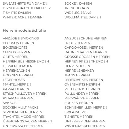
SWEATSHIRTS FÜR DAMEN
SOCKEN DAMEN
DIRNDL & TRACHTENKLEIDER
TRENCHCOATS
T-SHIRTS DAMEN
WIDELEG JEANS
WINTERJACKEN DAMEN
WOLLMÄNTEL DAMEN
Herrenmode & Schuhe
ANZÜGE & SMOKINGS
ANZUGSSCHUHE HERREN
BLOUSON HERREN
BOOTS HERREN
BOXERSHORTS
CARGOHOSEN HERREN
CHINOS HERREN
DAUNENJACKEN HERREN
GILETS HERREN
GROSSE GRÖSSEN HERREN
HERREN BUSINESSHEMDEN
HERREN FREIZEITHEMDEN
HERREN HEMDEN
HERRENHOSEN
HERRENJACKEN
HERRENSNEAKER
HOODIES HERREN
JEANS HERREN
LEDERHOSEN
LEDERJACKEN HERREN
MÄNTEL HERREN
OVERSHIRTS HERREN
PARKA HERREN
POLOSHIRTS HERREN
STRICKPULLOVER HERREN
PULLUNDER HERREN
PYJAMAS HERREN
RUCKSÄCKE HERREN
SAKKOS
SOCKEN HERREN
SOCKEN MULTIPACKS
SONNENBRILLEN HERREN
STRICKJACKEN HERREN
SWEATSHIRTS
TRACHTENMODE HERREN
T-SHIRTS HERREN
ÜBERGANGSJACKEN HERREN
UNTERHEMDEN HERREN
UNTERWÄSCHE HERREN
WINTERJACKEN HERREN