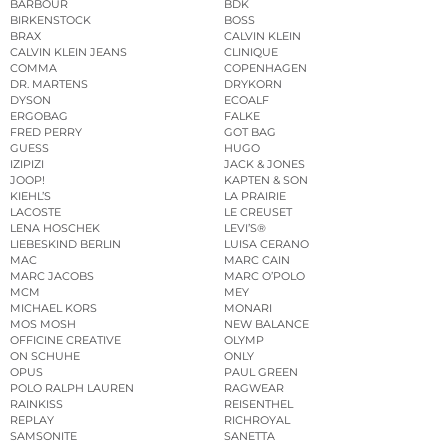
BARBOUR
BDK
BIRKENSTOCK
BOSS
BRAX
CALVIN KLEIN
CALVIN KLEIN JEANS
CLINIQUE
COMMA
COPENHAGEN
DR. MARTENS
DRYKORN
DYSON
ECOALF
ERGOBAG
FALKE
FRED PERRY
GOT BAG
GUESS
HUGO
IZIPIZI
JACK & JONES
JOOP!
KAPTEN & SON
KIEHL’S
LA PRAIRIE
LACOSTE
LE CREUSET
LENA HOSCHEK
LEVI’S®
LIEBESKIND BERLIN
LUISA CERANO
MAC
MARC CAIN
MARC JACOBS
MARC O’POLO
MCM
MEY
MICHAEL KORS
MONARI
MOS MOSH
NEW BALANCE
OFFICINE CREATIVE
OLYMP
ON SCHUHE
ONLY
OPUS
PAUL GREEN
POLO RALPH LAUREN
RAGWEAR
RAINKISS
REISENTHEL
REPLAY
RICHROYAL
SAMSONITE
SANETTA