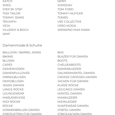
SATCH
SKINY
SMEG
SOMEDAY
STEP BY STEP
TOM FORD
TOM TAILOR
TOMMY HILFIGER
TOMMY JEANS
TONIES
TRIUMPH
VEE COLLECTIVE
VEJA
VERO MODA
VILLEROY & BOCH
WEEKEND MAX MARA
WMF
Damenmode & Schuhe
BALLOON / BARREL JEANS
BHS
BIKINIS
BLAZER FÜR DAMEN
BLUSEN
BOOTS
CAPES
CHELSEABOOTS
DAMENHOSEN
DAMENKLEIDER
DAMENPULLOVER
DAUNENMÄNTEL DAMEN
DIRNDLBLUSEN
GROSSE GRÖSSEN DAMEN
HEMDBLUSEN
JACKEN FÜR DAMEN
JEANS DAMEN
KURZE RÖCKE
LANGE RÖCKE
LEGGINGS DAMEN
LOUNGEWEAR
MÄNTEL DAMEN
MARLENEHOSE
MAXIKLEIDER
MIDI RÖCKE
MIDIKLEIDER
RÖCKE
SHAPEWEAR DAMEN
SONNENBRILLEN DAMEN
STIEFEL DAMEN
STIEFELETTEN FÜR DAMEN
STRICKJACKEN DAMEN