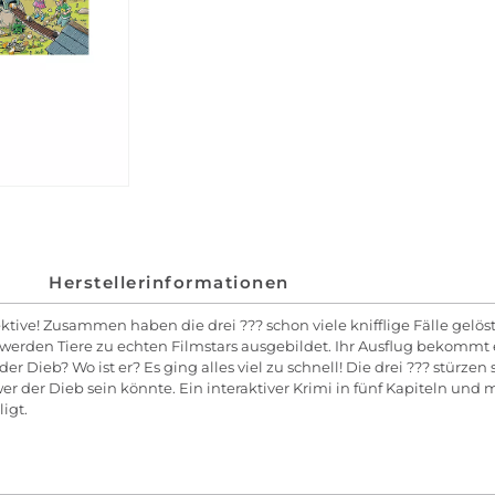
Herstellerinformationen
tive! Zusammen haben die drei ??? schon viele knifflige Fälle gelö
werden Tiere zu echten Filmstars ausgebildet. Ihr Ausflug bekommt
er Dieb? Wo ist er? Es ging alles viel zu schnell! Die drei ??? stürze
er der Dieb sein könnte. Ein interaktiver Krimi in fünf Kapiteln un
igt.