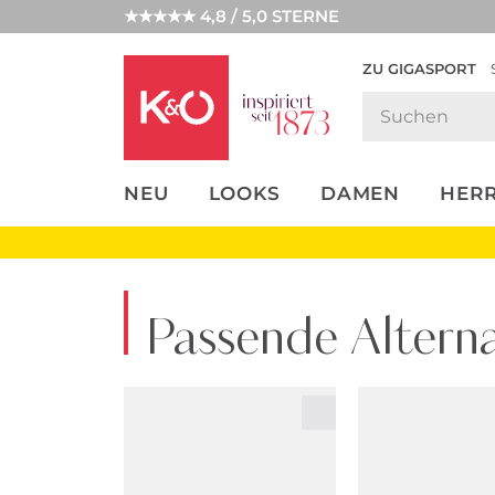
★★★★★ 4,8 / 5,0 STERNE
ZU GIGASPORT
FASHION-
UNSERE APP
CLICK &
CLICK &
TRENDS
COLLECT
RESERVE
NEU
LOOKS
DAMEN
HER
Passende Alterna