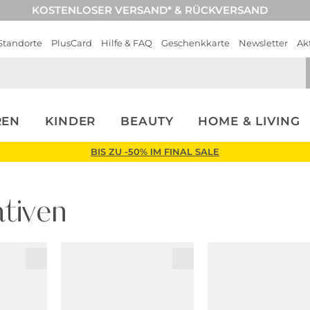
KOSTENLOSER VERSAND* & RÜCKVERSAND
Standorte
PlusCard
Hilfe & FAQ
Geschenkkarte
Newsletter
Ak
REN
KINDER
BEAUTY
HOME & LIVING
BIS ZU -50% IM FINAL SALE
tiven