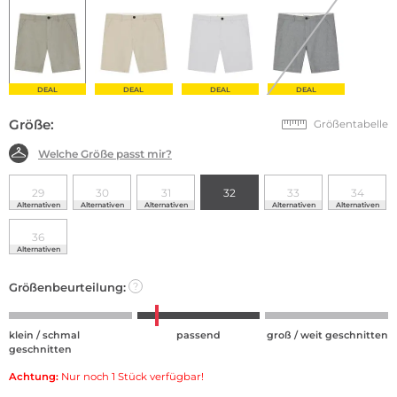
DEAL
DEAL
DEAL
DEAL
Größe:
Größentabelle
Welche Größe passt mir?
29
30
31
32
33
34
Alternativen
Alternativen
Alternativen
Alternativen
Alternativen
36
Alternativen
Größenbeurteilung:
?
klein / schmal
passend
groß / weit geschnitten
geschnitten
Achtung:
Nur noch 1 Stück verfügbar!