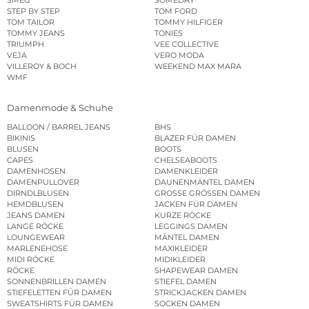
STEP BY STEP
TOM FORD
TOM TAILOR
TOMMY HILFIGER
TOMMY JEANS
TONIES
TRIUMPH
VEE COLLECTIVE
VEJA
VERO MODA
VILLEROY & BOCH
WEEKEND MAX MARA
WMF
Damenmode & Schuhe
BALLOON / BARREL JEANS
BHS
BIKINIS
BLAZER FÜR DAMEN
BLUSEN
BOOTS
CAPES
CHELSEABOOTS
DAMENHOSEN
DAMENKLEIDER
DAMENPULLOVER
DAUNENMÄNTEL DAMEN
DIRNDLBLUSEN
GROSSE GRÖSSEN DAMEN
HEMDBLUSEN
JACKEN FÜR DAMEN
JEANS DAMEN
KURZE RÖCKE
LANGE RÖCKE
LEGGINGS DAMEN
LOUNGEWEAR
MÄNTEL DAMEN
MARLENEHOSE
MAXIKLEIDER
MIDI RÖCKE
MIDIKLEIDER
RÖCKE
SHAPEWEAR DAMEN
SONNENBRILLEN DAMEN
STIEFEL DAMEN
STIEFELETTEN FÜR DAMEN
STRICKJACKEN DAMEN
SWEATSHIRTS FÜR DAMEN
SOCKEN DAMEN