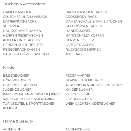
Taschen & Accessoires
DAMENTASCHEN
BAUCHTASCHEN DAMEN
CLUTCHES UND MINIBAGS
CROSSBODY BAGS
DAMENRUCKSÄCKE
DAMENSCHALS & DAMENTÜCHER
SHOPPER
GELDBÖRSEN DAMEN
HANDSCHUHE DAMEN
HANDTASCHEN
HERREN REISETASCHEN
HARTSCHALENKOFFER
KOFFER UND TROLLEYS
HERREN KOFFER
HERREN KULTURBEUTEL
LAPTOPTASCHEN
REISEGEPÄCK DAMEN
RUCKSÄCKE HERREN
BAUCH- & GÜRTELTASCHEN
TOTE BAG
Kinder
BILDERBÜCHER
FEDERMAPPEN
HÖRSPIELBOXEN
HÖRSPIELE & FIGUREN
HÖRSPIEL ZUBEHÖR
JAUSENBOX & KINDER LUNCHBOX
JUGENDBÜCHER
KINDERBÜCHER
KINDERGARTENRUCKSACK | KINDERGARTENBEUTEL
KUSCHELTIERE
SACHBÜCHER & KINDERLEXIKA
SCHULTASCHEN
TURNBEUTEL & SPORTTASCHEN
WEIHNACHTSKINDERBÜCHER
KLEIDER
Home & Beauty
AFTER SUN
AUGENCREME