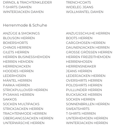
DIRNDL & TRACHTENKLEIDER
TRENCHCOATS
T-SHIRTS DAMEN
WIDELEG JEANS
WINTERJACKEN DAMEN
WOLLMÄNTEL DAMEN
Herrenmode & Schuhe
ANZÜGE & SMOKINGS
ANZUGSSCHUHE HERREN
BLOUSON HERREN
BOOTS HERREN
BOXERSHORTS
CARGOHOSEN HERREN
CHINOS HERREN
DAUNENJACKEN HERREN
GILETS HERREN
GROSSE GRÖSSEN HERREN
HERREN BUSINESSHEMDEN
HERREN FREIZEITHEMDEN
HERREN HEMDEN
HERRENHOSEN
HERRENJACKEN
HERRENSNEAKER
HOODIES HERREN
JEANS HERREN
LEDERHOSEN
LEDERJACKEN HERREN
MÄNTEL HERREN
OVERSHIRTS HERREN
PARKA HERREN
POLOSHIRTS HERREN
STRICKPULLOVER HERREN
PULLUNDER HERREN
PYJAMAS HERREN
RUCKSÄCKE HERREN
SAKKOS
SOCKEN HERREN
SOCKEN MULTIPACKS
SONNENBRILLEN HERREN
STRICKJACKEN HERREN
SWEATSHIRTS
TRACHTENMODE HERREN
T-SHIRTS HERREN
ÜBERGANGSJACKEN HERREN
UNTERHEMDEN HERREN
UNTERWÄSCHE HERREN
WINTERJACKEN HERREN