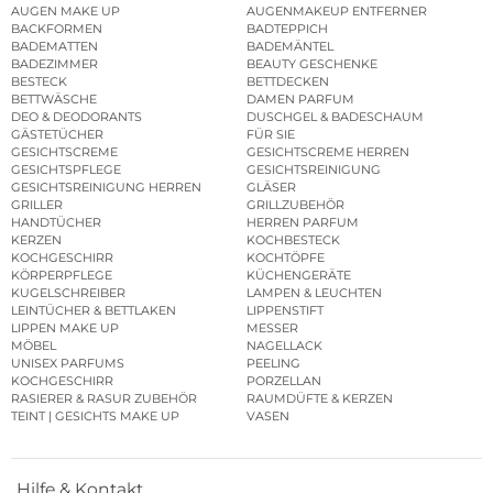
AUGEN MAKE UP
AUGENMAKEUP ENTFERNER
BACKFORMEN
BADTEPPICH
BADEMATTEN
BADEMÄNTEL
BADEZIMMER
BEAUTY GESCHENKE
BESTECK
BETTDECKEN
BETTWÄSCHE
DAMEN PARFUM
DEO & DEODORANTS
DUSCHGEL & BADESCHAUM
GÄSTETÜCHER
FÜR SIE
GESICHTSCREME
GESICHTSCREME HERREN
GESICHTSPFLEGE
GESICHTSREINIGUNG
GESICHTSREINIGUNG HERREN
GLÄSER
GRILLER
GRILLZUBEHÖR
HANDTÜCHER
HERREN PARFUM
KERZEN
KOCHBESTECK
KOCHGESCHIRR
KOCHTÖPFE
KÖRPERPFLEGE
KÜCHENGERÄTE
KUGELSCHREIBER
LAMPEN & LEUCHTEN
LEINTÜCHER & BETTLAKEN
LIPPENSTIFT
LIPPEN MAKE UP
MESSER
MÖBEL
NAGELLACK
UNISEX PARFUMS
PEELING
KOCHGESCHIRR
PORZELLAN
RASIERER & RASUR ZUBEHÖR
RAUMDÜFTE & KERZEN
TEINT | GESICHTS MAKE UP
VASEN
Hilfe & Kontakt