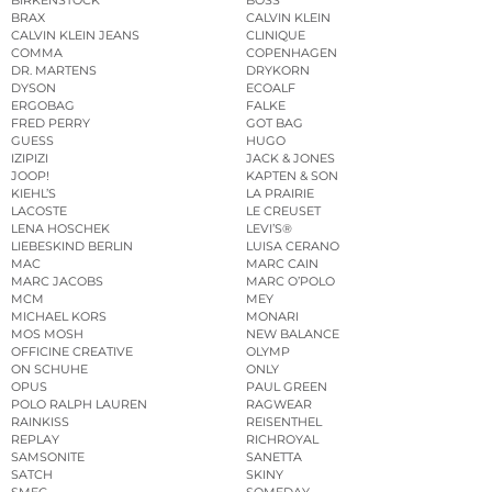
BRAX
CALVIN KLEIN
CALVIN KLEIN JEANS
CLINIQUE
COMMA
COPENHAGEN
DR. MARTENS
DRYKORN
DYSON
ECOALF
ERGOBAG
FALKE
FRED PERRY
GOT BAG
GUESS
HUGO
IZIPIZI
JACK & JONES
JOOP!
KAPTEN & SON
KIEHL’S
LA PRAIRIE
LACOSTE
LE CREUSET
LENA HOSCHEK
LEVI’S®
LIEBESKIND BERLIN
LUISA CERANO
MAC
MARC CAIN
MARC JACOBS
MARC O’POLO
MCM
MEY
MICHAEL KORS
MONARI
MOS MOSH
NEW BALANCE
OFFICINE CREATIVE
OLYMP
ON SCHUHE
ONLY
OPUS
PAUL GREEN
POLO RALPH LAUREN
RAGWEAR
RAINKISS
REISENTHEL
REPLAY
RICHROYAL
SAMSONITE
SANETTA
SATCH
SKINY
SMEG
SOMEDAY