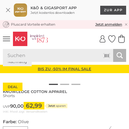
K&Ö & GIGASPORT APP
ZUR APP
Jetzt kostenlos downloaden
Pluscard Vorteile erhalten
KOSTENLOSER VERSAND* & RÜCKVERSAND
Jetzt anmelden
UNSERE APP
CLICK &
CLICK &
COLLECT
RESERVE
Nachhaltig
BIS ZU -50% IM FINAL SALE
DEAL
KNOWLEDGE COTTON APPAREL
Shorts
62,99
90,00
Jetzt
sparen
UVP
inkl. Mwst zzgl.
Versandkosten
Farbe:
Olive