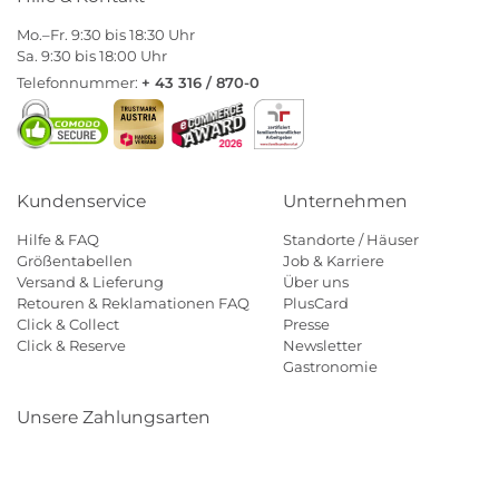
Mo.–Fr. 9:30 bis 18:30 Uhr
Sa. 9:30 bis 18:00 Uhr
Telefonnummer:
+ 43 316 / 870-0
Kundenservice
Unternehmen
Hilfe & FAQ
Standorte / Häuser
Größentabellen
Job & Karriere
Versand & Lieferung
Über uns
Retouren & Reklamationen FAQ
PlusCard
Click & Collect
Presse
Click & Reserve
Newsletter
Gastronomie
Unsere Zahlungsarten
Klarna
Paypal
Mastercard
Visa
Diners
Eps
Shop