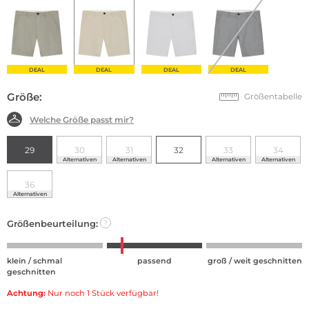
DEAL
DEAL
DEAL
DEAL
Größe:
Größentabelle
Welche Größe passt mir?
29
30
31
32
33
34
Alternativen
Alternativen
Alternativen
Alternativen
36
Alternativen
Größenbeurteilung:
?
klein / schmal
passend
groß / weit geschnitten
geschnitten
Achtung:
Nur noch 1 Stück verfügbar!