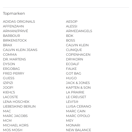
Topmarken
ADIDAS ORIGINALS
AESOP
AFFENZAHN
ALESSI
ARMANI/PRIVÉ
ARMEDANGELS
BARBOUR
BDK
BIRKENSTOCK
BOSS
BRAX
CALVIN KLEIN
CALVIN KLEIN JEANS
CLINIQUE
COMMA
COPENHAGEN
DR. MARTENS
DRYKORN
DYSON
ECOALF
ERGOBAG
FALKE
FRED PERRY
GOT BAG
GUESS
HUGO
IZIPIZI
JACK & JONES
JOOP!
KAPTEN & SON
KIEHL’S
LA PRAIRIE
LACOSTE
LE CREUSET
LENA HOSCHEK
LEVI’S®
LIEBESKIND BERLIN
LUISA CERANO
MAC
MARC CAIN
MARC JACOBS
MARC O’POLO
MCM
MEY
MICHAEL KORS
MONARI
MOS MOSH
NEW BALANCE