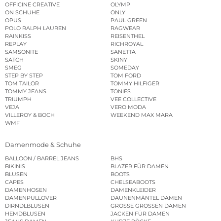
OFFICINE CREATIVE
OLYMP
ON SCHUHE
ONLY
OPUS
PAUL GREEN
POLO RALPH LAUREN
RAGWEAR
RAINKISS
REISENTHEL
REPLAY
RICHROYAL
SAMSONITE
SANETTA
SATCH
SKINY
SMEG
SOMEDAY
STEP BY STEP
TOM FORD
TOM TAILOR
TOMMY HILFIGER
TOMMY JEANS
TONIES
TRIUMPH
VEE COLLECTIVE
VEJA
VERO MODA
VILLEROY & BOCH
WEEKEND MAX MARA
WMF
Damenmode & Schuhe
BALLOON / BARREL JEANS
BHS
BIKINIS
BLAZER FÜR DAMEN
BLUSEN
BOOTS
CAPES
CHELSEABOOTS
DAMENHOSEN
DAMENKLEIDER
DAMENPULLOVER
DAUNENMÄNTEL DAMEN
DIRNDLBLUSEN
GROSSE GRÖSSEN DAMEN
HEMDBLUSEN
JACKEN FÜR DAMEN