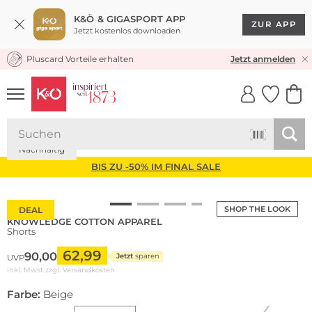
K&Ö & GIGASPORT APP
ZUR APP
Jetzt kostenlos downloaden
Pluscard Vorteile erhalten
KOSTENLOSER VERSAND* & RÜCKVERSAND
Jetzt anmelden
UNSERE APP
CLICK &
CLICK &
COLLECT
RESERVE
Nachhaltig
BIS ZU -50% IM FINAL SALE
SHOP THE LOOK
DEAL
KNOWLEDGE COTTON APPAREL
Shorts
62,99
90,00
Jetzt
sparen
UVP
inkl. Mwst zzgl.
Versandkosten
Farbe:
Beige