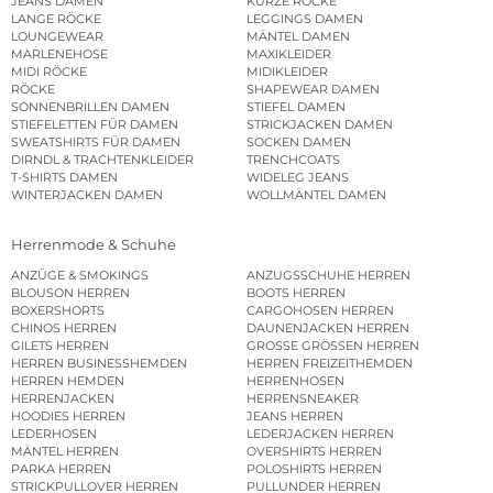
JEANS DAMEN
KURZE RÖCKE
LANGE RÖCKE
LEGGINGS DAMEN
LOUNGEWEAR
MÄNTEL DAMEN
MARLENEHOSE
MAXIKLEIDER
MIDI RÖCKE
MIDIKLEIDER
RÖCKE
SHAPEWEAR DAMEN
SONNENBRILLEN DAMEN
STIEFEL DAMEN
STIEFELETTEN FÜR DAMEN
STRICKJACKEN DAMEN
SWEATSHIRTS FÜR DAMEN
SOCKEN DAMEN
DIRNDL & TRACHTENKLEIDER
TRENCHCOATS
T-SHIRTS DAMEN
WIDELEG JEANS
WINTERJACKEN DAMEN
WOLLMÄNTEL DAMEN
Herrenmode & Schuhe
ANZÜGE & SMOKINGS
ANZUGSSCHUHE HERREN
BLOUSON HERREN
BOOTS HERREN
BOXERSHORTS
CARGOHOSEN HERREN
CHINOS HERREN
DAUNENJACKEN HERREN
GILETS HERREN
GROSSE GRÖSSEN HERREN
HERREN BUSINESSHEMDEN
HERREN FREIZEITHEMDEN
HERREN HEMDEN
HERRENHOSEN
HERRENJACKEN
HERRENSNEAKER
HOODIES HERREN
JEANS HERREN
LEDERHOSEN
LEDERJACKEN HERREN
MÄNTEL HERREN
OVERSHIRTS HERREN
PARKA HERREN
POLOSHIRTS HERREN
STRICKPULLOVER HERREN
PULLUNDER HERREN