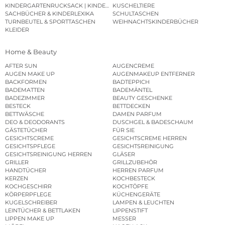
KINDERGARTENRUCKSACK | KINDERGARTENBEUTEL
KUSCHELTIERE
SACHBÜCHER & KINDERLEXIKA
SCHULTASCHEN
TURNBEUTEL & SPORTTASCHEN
WEIHNACHTSKINDERBÜCHER
KLEIDER
Home & Beauty
AFTER SUN
AUGENCREME
AUGEN MAKE UP
AUGENMAKEUP ENTFERNER
BACKFORMEN
BADTEPPICH
BADEMATTEN
BADEMÄNTEL
BADEZIMMER
BEAUTY GESCHENKE
BESTECK
BETTDECKEN
BETTWÄSCHE
DAMEN PARFUM
DEO & DEODORANTS
DUSCHGEL & BADESCHAUM
GÄSTETÜCHER
FÜR SIE
GESICHTSCREME
GESICHTSCREME HERREN
GESICHTSPFLEGE
GESICHTSREINIGUNG
GESICHTSREINIGUNG HERREN
GLÄSER
GRILLER
GRILLZUBEHÖR
HANDTÜCHER
HERREN PARFUM
KERZEN
KOCHBESTECK
KOCHGESCHIRR
KOCHTÖPFE
KÖRPERPFLEGE
KÜCHENGERÄTE
KUGELSCHREIBER
LAMPEN & LEUCHTEN
LEINTÜCHER & BETTLAKEN
LIPPENSTIFT
LIPPEN MAKE UP
MESSER