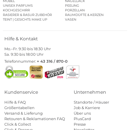
MÖBEL
NAGELLACK
UNISEX PARFUMS
PEELING
KOCHGESCHIRR
PORZELLAN
RASIERER & RASUR ZUBEHÖR
RAUMDÜFTE & KERZEN
TEINT | GESICHTS MAKE UP
VASEN
Hilfe & Kontakt
Mo.–Fr. 9:30 bis 18:30 Uhr
Sa. 9:30 bis 18:00 Uhr
Telefonnummer:
+ 43 316 / 870-0
Kundenservice
Unternehmen
Hilfe & FAQ
Standorte / Häuser
Größentabellen
Job & Karriere
Versand & Lieferung
Über uns
Retouren & Reklamationen FAQ
PlusCard
Click & Collect
Presse
Click & Reserve
Newsletter