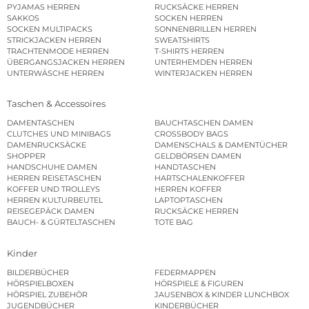
PYJAMAS HERREN
RUCKSÄCKE HERREN
SAKKOS
SOCKEN HERREN
SOCKEN MULTIPACKS
SONNENBRILLEN HERREN
STRICKJACKEN HERREN
SWEATSHIRTS
TRACHTENMODE HERREN
T-SHIRTS HERREN
ÜBERGANGSJACKEN HERREN
UNTERHEMDEN HERREN
UNTERWÄSCHE HERREN
WINTERJACKEN HERREN
Taschen & Accessoires
DAMENTASCHEN
BAUCHTASCHEN DAMEN
CLUTCHES UND MINIBAGS
CROSSBODY BAGS
DAMENRUCKSÄCKE
DAMENSCHALS & DAMENTÜCHER
SHOPPER
GELDBÖRSEN DAMEN
HANDSCHUHE DAMEN
HANDTASCHEN
HERREN REISETASCHEN
HARTSCHALENKOFFER
KOFFER UND TROLLEYS
HERREN KOFFER
HERREN KULTURBEUTEL
LAPTOPTASCHEN
REISEGEPÄCK DAMEN
RUCKSÄCKE HERREN
BAUCH- & GÜRTELTASCHEN
TOTE BAG
Kinder
BILDERBÜCHER
FEDERMAPPEN
HÖRSPIELBOXEN
HÖRSPIELE & FIGUREN
HÖRSPIEL ZUBEHÖR
JAUSENBOX & KINDER LUNCHBOX
JUGENDBÜCHER
KINDERBÜCHER