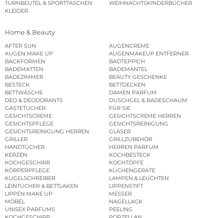
TURNBEUTEL & SPORTTASCHEN
WEIHNACHTSKINDERBÜCHER
KLEIDER
Home & Beauty
AFTER SUN
AUGENCREME
AUGEN MAKE UP
AUGENMAKEUP ENTFERNER
BACKFORMEN
BADTEPPICH
BADEMATTEN
BADEMÄNTEL
BADEZIMMER
BEAUTY GESCHENKE
BESTECK
BETTDECKEN
BETTWÄSCHE
DAMEN PARFUM
DEO & DEODORANTS
DUSCHGEL & BADESCHAUM
GÄSTETÜCHER
FÜR SIE
GESICHTSCREME
GESICHTSCREME HERREN
GESICHTSPFLEGE
GESICHTSREINIGUNG
GESICHTSREINIGUNG HERREN
GLÄSER
GRILLER
GRILLZUBEHÖR
HANDTÜCHER
HERREN PARFUM
KERZEN
KOCHBESTECK
KOCHGESCHIRR
KOCHTÖPFE
KÖRPERPFLEGE
KÜCHENGERÄTE
KUGELSCHREIBER
LAMPEN & LEUCHTEN
LEINTÜCHER & BETTLAKEN
LIPPENSTIFT
LIPPEN MAKE UP
MESSER
MÖBEL
NAGELLACK
UNISEX PARFUMS
PEELING
KOCHGESCHIRR
PORZELLAN