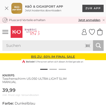
K&Ö & GIGASPORT APP
ZUR APP
Jetzt kostenlos downloaden
Pluscard Vorteile erhalten
KOSTENLOSER VERSAND* & RÜCKVERSAND
Jetzt anmelden
UNSERE APP
CLICK &
CLICK &
COLLECT
RESERVE
BIS ZU -50% IM FINAL SALE
Beliebt!
5 Personen sehen sich diesen Artikel gerade an
KNIRPS
Taschenschirm US.050 ULTRA LIGHT SLIM
MANUAL
39,99
inkl. Mwst zzgl.
Versandkosten
Farbe:
Dunkelblau