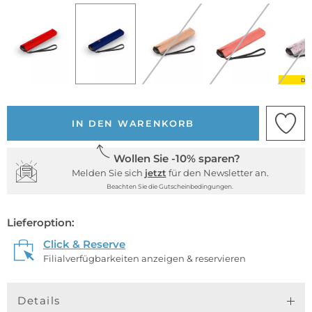
DE
IN DEN WARENKORB
Wollen Sie -10% sparen?
Melden Sie sich
jetzt
für den Newsletter an.
Beachten Sie die Gutscheinbedingungen.
Lieferoption:
Click & Reserve
Filialverfügbarkeiten anzeigen & reservieren
Details