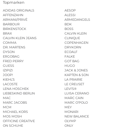
Topmarken
ADIDAS ORIGINALS
AESOP
AFFENZAHN
ALESSI
ARMANI/PRIVÉ
ARMEDANGELS
BARBOUR
BDK
BIRKENSTOCK
BOSS
BRAX
CALVIN KLEIN
CALVIN KLEIN JEANS
CLINIQUE
COMMA
COPENHAGEN
DR. MARTENS
DRYKORN
DYSON
ECOALF
ERGOBAG
FALKE
FRED PERRY
GOT BAG
GUESS
HUGO
IZIPIZI
JACK & JONES
JOOP!
KAPTEN & SON
KIEHL’S
LA PRAIRIE
LACOSTE
LE CREUSET
LENA HOSCHEK
LEVI’S®
LIEBESKIND BERLIN
LUISA CERANO
MAC
MARC CAIN
MARC JACOBS
MARC O’POLO
MCM
MEY
MICHAEL KORS
MONARI
MOS MOSH
NEW BALANCE
OFFICINE CREATIVE
OLYMP
ON SCHUHE
ONLY