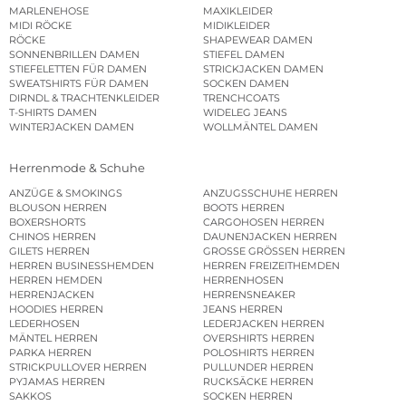
MARLENEHOSE
MAXIKLEIDER
MIDI RÖCKE
MIDIKLEIDER
RÖCKE
SHAPEWEAR DAMEN
SONNENBRILLEN DAMEN
STIEFEL DAMEN
STIEFELETTEN FÜR DAMEN
STRICKJACKEN DAMEN
SWEATSHIRTS FÜR DAMEN
SOCKEN DAMEN
DIRNDL & TRACHTENKLEIDER
TRENCHCOATS
T-SHIRTS DAMEN
WIDELEG JEANS
WINTERJACKEN DAMEN
WOLLMÄNTEL DAMEN
Herrenmode & Schuhe
ANZÜGE & SMOKINGS
ANZUGSSCHUHE HERREN
BLOUSON HERREN
BOOTS HERREN
BOXERSHORTS
CARGOHOSEN HERREN
CHINOS HERREN
DAUNENJACKEN HERREN
GILETS HERREN
GROSSE GRÖSSEN HERREN
HERREN BUSINESSHEMDEN
HERREN FREIZEITHEMDEN
HERREN HEMDEN
HERRENHOSEN
HERRENJACKEN
HERRENSNEAKER
HOODIES HERREN
JEANS HERREN
LEDERHOSEN
LEDERJACKEN HERREN
MÄNTEL HERREN
OVERSHIRTS HERREN
PARKA HERREN
POLOSHIRTS HERREN
STRICKPULLOVER HERREN
PULLUNDER HERREN
PYJAMAS HERREN
RUCKSÄCKE HERREN
SAKKOS
SOCKEN HERREN