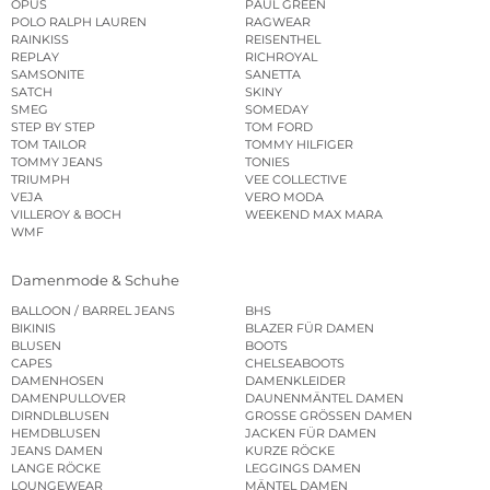
OPUS
PAUL GREEN
POLO RALPH LAUREN
RAGWEAR
RAINKISS
REISENTHEL
REPLAY
RICHROYAL
SAMSONITE
SANETTA
SATCH
SKINY
SMEG
SOMEDAY
STEP BY STEP
TOM FORD
TOM TAILOR
TOMMY HILFIGER
TOMMY JEANS
TONIES
TRIUMPH
VEE COLLECTIVE
VEJA
VERO MODA
VILLEROY & BOCH
WEEKEND MAX MARA
WMF
Damenmode & Schuhe
BALLOON / BARREL JEANS
BHS
BIKINIS
BLAZER FÜR DAMEN
BLUSEN
BOOTS
CAPES
CHELSEABOOTS
DAMENHOSEN
DAMENKLEIDER
DAMENPULLOVER
DAUNENMÄNTEL DAMEN
DIRNDLBLUSEN
GROSSE GRÖSSEN DAMEN
HEMDBLUSEN
JACKEN FÜR DAMEN
JEANS DAMEN
KURZE RÖCKE
LANGE RÖCKE
LEGGINGS DAMEN
LOUNGEWEAR
MÄNTEL DAMEN