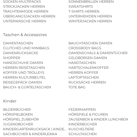
SOCKEN MULTIPACKS
SONNENBRILLEN HERREN
STRICKJACKEN HERREN
SWEATSHIRTS
TRACHTENMODE HERREN
T-SHIRTS HERREN
ÜBERGANGSJACKEN HERREN
UNTERHEMDEN HERREN
UNTERWÄSCHE HERREN
WINTERJACKEN HERREN
Taschen & Accessoires
DAMENTASCHEN
BAUCHTASCHEN DAMEN
CLUTCHES UND MINIBAGS
CROSSBODY BAGS
DAMENRUCKSÄCKE
DAMENSCHALS & DAMENTÜCHER
SHOPPER
GELDBÖRSEN DAMEN
HANDSCHUHE DAMEN
HANDTASCHEN
HERREN REISETASCHEN
HARTSCHALENKOFFER
KOFFER UND TROLLEYS
HERREN KOFFER
HERREN KULTURBEUTEL
LAPTOPTASCHEN
REISEGEPÄCK DAMEN
RUCKSÄCKE HERREN
BAUCH- & GÜRTELTASCHEN
TOTE BAG
Kinder
BILDERBÜCHER
FEDERMAPPEN
HÖRSPIELBOXEN
HÖRSPIELE & FIGUREN
HÖRSPIEL ZUBEHÖR
JAUSENBOX & KINDER LUNCHBOX
JUGENDBÜCHER
KINDERBÜCHER
KINDERGARTENRUCKSACK | KINDERGARTENBEUTEL
KUSCHELTIERE
SACHBÜCHER & KINDERLEXIKA
SCHULTASCHEN