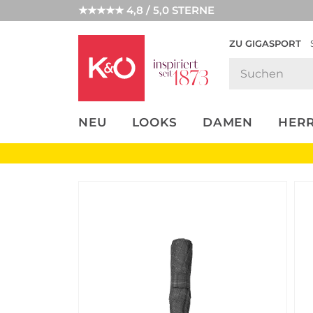
★★★★★ 4,8 / 5,0 STERNE
ZU GIGASPORT
FASHION-
UNSERE APP
CLICK &
CLICK &
TRENDS
COLLECT
RESERVE
NEU
LOOKS
DAMEN
HER