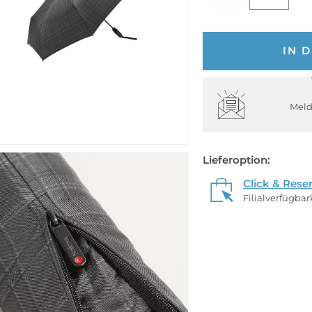
IN 
Meld
Lieferoption:
Click & Rese
Filialverfügba