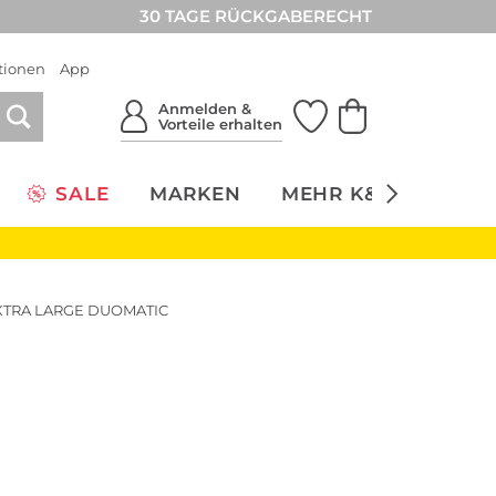
30 TAGE RÜCKGABERECHT
tionen
App
Anmelden &
Vorteile erhalten
SALE
MARKEN
MEHR K&Ö
NACH
EXTRA LARGE DUOMATIC