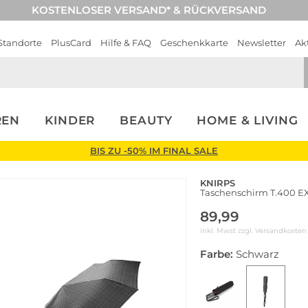
KOSTENLOSER VERSAND* & RÜCKVERSAND
Standorte
PlusCard
Hilfe & FAQ
Geschenkkarte
Newsletter
Ak
REN
KINDER
BEAUTY
HOME & LIVING
BIS ZU -50% IM FINAL SALE
KNIRPS
Taschenschirm T.400 
89,99
inkl. Mwst zzgl.
Versandkosten
Farbe:
Schwarz