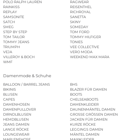
POLO RALPH LAUREN
RAGWEAR
RAINKISS
REISENTHEL
REPLAY
RICHROYAL
SAMSONITE
SANETTA
SATCH
SKINY
SMEG
SOMEDAY
STEP BY STEP
TOM FORD
TOM TAILOR
TOMMY HILFIGER
TOMMY JEANS
TONIES
TRIUMPH
VEE COLLECTIVE
VEJA
VERO MODA
VILLEROY & BOCH
WEEKEND MAX MARA
WMF
Damenmode & Schuhe
BALLOON / BARREL JEANS
BHS
BIKINIS
BLAZER FÜR DAMEN
BLUSEN
BOOTS
CAPES
CHELSEABOOTS
DAMENHOSEN
DAMENKLEIDER
DAMENPULLOVER
DAUNENMÄNTEL DAMEN
DIRNDLBLUSEN
GROSSE GRÖSSEN DAMEN
HEMDBLUSEN
JACKEN FÜR DAMEN
JEANS DAMEN
KURZE RÖCKE
LANGE RÖCKE
LEGGINGS DAMEN
LOUNGEWEAR
MÄNTEL DAMEN
MARLENEHOSE
MAXIKLEIDER