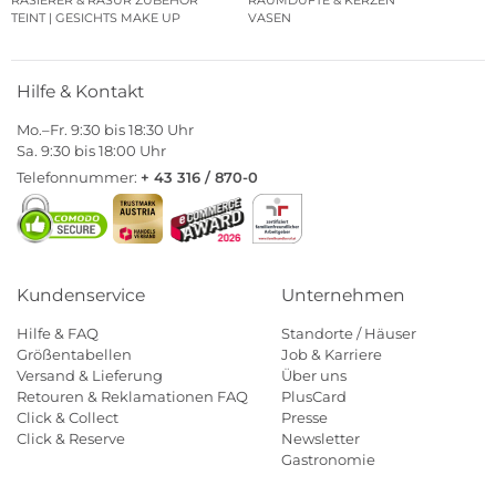
RASIERER & RASUR ZUBEHÖR
RAUMDÜFTE & KERZEN
TEINT | GESICHTS MAKE UP
VASEN
Hilfe & Kontakt
Mo.–Fr. 9:30 bis 18:30 Uhr
Sa. 9:30 bis 18:00 Uhr
Telefonnummer:
+ 43 316 / 870-0
Kundenservice
Unternehmen
Hilfe & FAQ
Standorte / Häuser
Größentabellen
Job & Karriere
Versand & Lieferung
Über uns
Retouren & Reklamationen FAQ
PlusCard
Click & Collect
Presse
Click & Reserve
Newsletter
Gastronomie