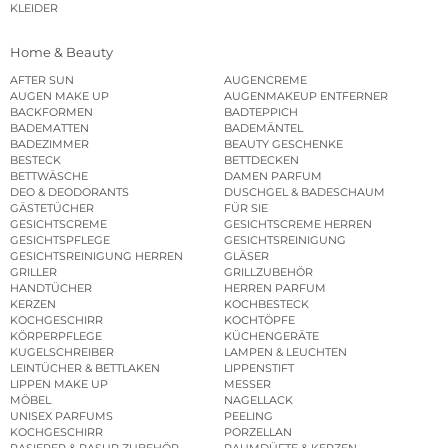
KLEIDER
Home & Beauty
AFTER SUN
AUGENCREME
AUGEN MAKE UP
AUGENMAKEUP ENTFERNER
BACKFORMEN
BADTEPPICH
BADEMATTEN
BADEMÄNTEL
BADEZIMMER
BEAUTY GESCHENKE
BESTECK
BETTDECKEN
BETTWÄSCHE
DAMEN PARFUM
DEO & DEODORANTS
DUSCHGEL & BADESCHAUM
GÄSTETÜCHER
FÜR SIE
GESICHTSCREME
GESICHTSCREME HERREN
GESICHTSPFLEGE
GESICHTSREINIGUNG
GESICHTSREINIGUNG HERREN
GLÄSER
GRILLER
GRILLZUBEHÖR
HANDTÜCHER
HERREN PARFUM
KERZEN
KOCHBESTECK
KOCHGESCHIRR
KOCHTÖPFE
KÖRPERPFLEGE
KÜCHENGERÄTE
KUGELSCHREIBER
LAMPEN & LEUCHTEN
LEINTÜCHER & BETTLAKEN
LIPPENSTIFT
LIPPEN MAKE UP
MESSER
MÖBEL
NAGELLACK
UNISEX PARFUMS
PEELING
KOCHGESCHIRR
PORZELLAN