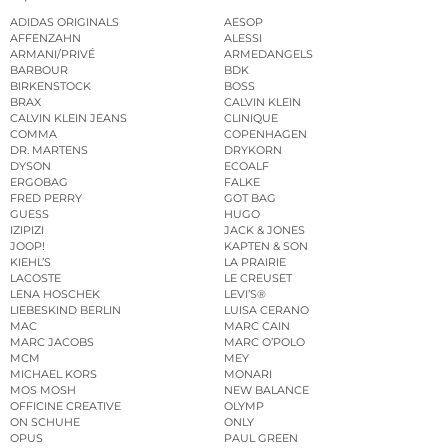
ADIDAS ORIGINALS
AESOP
AFFENZAHN
ALESSI
ARMANI/PRIVÉ
ARMEDANGELS
BARBOUR
BDK
BIRKENSTOCK
BOSS
BRAX
CALVIN KLEIN
CALVIN KLEIN JEANS
CLINIQUE
COMMA
COPENHAGEN
DR. MARTENS
DRYKORN
DYSON
ECOALF
ERGOBAG
FALKE
FRED PERRY
GOT BAG
GUESS
HUGO
IZIPIZI
JACK & JONES
JOOP!
KAPTEN & SON
KIEHL’S
LA PRAIRIE
LACOSTE
LE CREUSET
LENA HOSCHEK
LEVI’S®
LIEBESKIND BERLIN
LUISA CERANO
MAC
MARC CAIN
MARC JACOBS
MARC O’POLO
MCM
MEY
MICHAEL KORS
MONARI
MOS MOSH
NEW BALANCE
OFFICINE CREATIVE
OLYMP
ON SCHUHE
ONLY
OPUS
PAUL GREEN