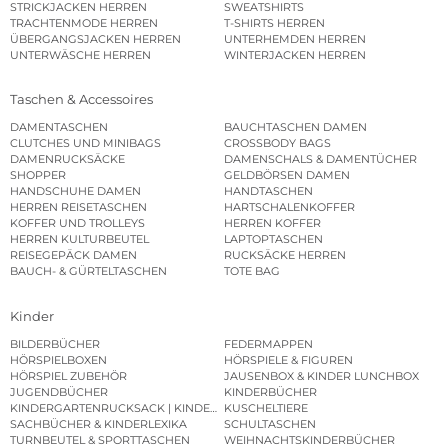
STRICKJACKEN HERREN
SWEATSHIRTS
TRACHTENMODE HERREN
T-SHIRTS HERREN
ÜBERGANGSJACKEN HERREN
UNTERHEMDEN HERREN
UNTERWÄSCHE HERREN
WINTERJACKEN HERREN
Taschen & Accessoires
DAMENTASCHEN
BAUCHTASCHEN DAMEN
CLUTCHES UND MINIBAGS
CROSSBODY BAGS
DAMENRUCKSÄCKE
DAMENSCHALS & DAMENTÜCHER
SHOPPER
GELDBÖRSEN DAMEN
HANDSCHUHE DAMEN
HANDTASCHEN
HERREN REISETASCHEN
HARTSCHALENKOFFER
KOFFER UND TROLLEYS
HERREN KOFFER
HERREN KULTURBEUTEL
LAPTOPTASCHEN
REISEGEPÄCK DAMEN
RUCKSÄCKE HERREN
BAUCH- & GÜRTELTASCHEN
TOTE BAG
Kinder
BILDERBÜCHER
FEDERMAPPEN
HÖRSPIELBOXEN
HÖRSPIELE & FIGUREN
HÖRSPIEL ZUBEHÖR
JAUSENBOX & KINDER LUNCHBOX
JUGENDBÜCHER
KINDERBÜCHER
KINDERGARTENRUCKSACK | KINDERGARTENBEUTEL
KUSCHELTIERE
SACHBÜCHER & KINDERLEXIKA
SCHULTASCHEN
TURNBEUTEL & SPORTTASCHEN
WEIHNACHTSKINDERBÜCHER