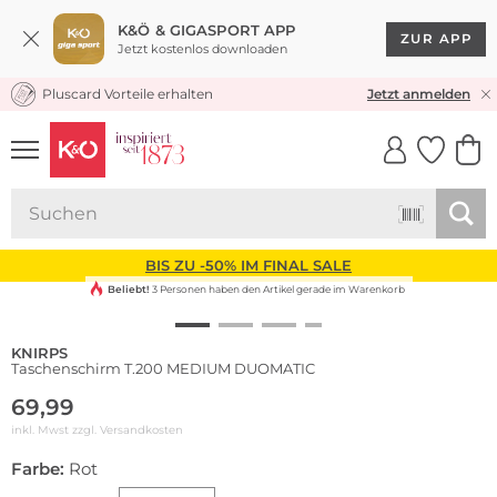
K&Ö & GIGASPORT APP
ZUR APP
Jetzt kostenlos downloaden
Pluscard Vorteile erhalten
KOSTENLOSER VERSAND* & RÜCKVERSAND
Jetzt anmelden
UNSERE APP
CLICK &
CLICK &
COLLECT
RESERVE
BIS ZU -50% IM FINAL SALE
Beliebt!
3 Personen haben den Artikel gerade im Warenkorb
KNIRPS
Taschenschirm T.200 MEDIUM DUOMATIC
69,99
inkl. Mwst zzgl.
Versandkosten
Farbe:
Rot