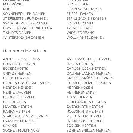
MIDI RÖCKE
MIDIKLEIDER
RÖCKE
SHAPEWEAR DAMEN
SONNENBRILLEN DAMEN
STIEFEL DAMEN
STIEFELETTEN FÜR DAMEN
STRICKJACKEN DAMEN
SWEATSHIRTS FÜR DAMEN
SOCKEN DAMEN
DIRNDL & TRACHTENKLEIDER
TRENCHCOATS
T-SHIRTS DAMEN
WIDELEG JEANS
WINTERJACKEN DAMEN
WOLLMÄNTEL DAMEN
Herrenmode & Schuhe
ANZÜGE & SMOKINGS
ANZUGSSCHUHE HERREN
BLOUSON HERREN
BOOTS HERREN
BOXERSHORTS
CARGOHOSEN HERREN
CHINOS HERREN
DAUNENJACKEN HERREN
GILETS HERREN
GROSSE GRÖSSEN HERREN
HERREN BUSINESSHEMDEN
HERREN FREIZEITHEMDEN
HERREN HEMDEN
HERRENHOSEN
HERRENJACKEN
HERRENSNEAKER
HOODIES HERREN
JEANS HERREN
LEDERHOSEN
LEDERJACKEN HERREN
MÄNTEL HERREN
OVERSHIRTS HERREN
PARKA HERREN
POLOSHIRTS HERREN
STRICKPULLOVER HERREN
PULLUNDER HERREN
PYJAMAS HERREN
RUCKSÄCKE HERREN
SAKKOS
SOCKEN HERREN
SOCKEN MULTIPACKS
SONNENBRILLEN HERREN