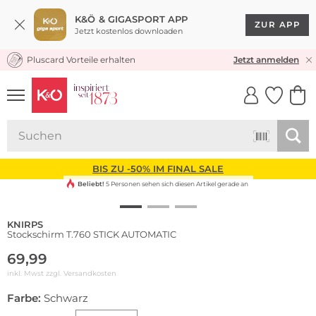
K&Ö & GIGASPORT APP
ZUR APP
Jetzt kostenlos downloaden
Pluscard Vorteile erhalten
KOSTENLOSER VERSAND* & RÜCKVERSAND
Jetzt anmelden
UNSERE APP
CLICK &
CLICK &
COLLECT
RESERVE
BIS ZU -50% IM FINAL SALE
Beliebt!
5 Personen sehen sich diesen Artikel gerade an
KNIRPS
Stockschirm T.760 STICK AUTOMATIC
69,99
inkl. Mwst zzgl.
Versandkosten
Farbe:
Schwarz