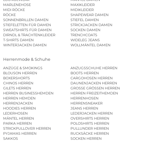
MARLENEHOSE
MAXIKLEIDER
MIDI RÖCKE
MIDIKLEIDER
RÖCKE
SHAPEWEAR DAMEN
SONNENBRILLEN DAMEN
STIEFEL DAMEN
STIEFELETTEN FÜR DAMEN
STRICKJACKEN DAMEN
SWEATSHIRTS FÜR DAMEN
SOCKEN DAMEN
DIRNDL & TRACHTENKLEIDER
TRENCHCOATS
T-SHIRTS DAMEN
WIDELEG JEANS
WINTERJACKEN DAMEN
WOLLMÄNTEL DAMEN
Herrenmode & Schuhe
ANZÜGE & SMOKINGS
ANZUGSSCHUHE HERREN
BLOUSON HERREN
BOOTS HERREN
BOXERSHORTS
CARGOHOSEN HERREN
CHINOS HERREN
DAUNENJACKEN HERREN
GILETS HERREN
GROSSE GRÖSSEN HERREN
HERREN BUSINESSHEMDEN
HERREN FREIZEITHEMDEN
HERREN HEMDEN
HERRENHOSEN
HERRENJACKEN
HERRENSNEAKER
HOODIES HERREN
JEANS HERREN
LEDERHOSEN
LEDERJACKEN HERREN
MÄNTEL HERREN
OVERSHIRTS HERREN
PARKA HERREN
POLOSHIRTS HERREN
STRICKPULLOVER HERREN
PULLUNDER HERREN
PYJAMAS HERREN
RUCKSÄCKE HERREN
SAKKOS
SOCKEN HERREN