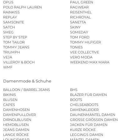
OPUS
PAUL GREEN
POLO RALPH LAUREN
RAGWEAR
RAINKISS
REISENTHEL
REPLAY
RICHROYAL
SAMSONITE
SANETTA
SATCH
SKINY
SMEG
SOMEDAY
STEP BY STEP
TOM FORD
TOM TAILOR
TOMMY HILFIGER
TOMMY JEANS
TONIES
TRIUMPH
VEE COLLECTIVE
VEJA
VERO MODA
VILLEROY & BOCH
WEEKEND MAX MARA
WMF
Damenmode & Schuhe
BALLOON / BARREL JEANS
BHS
BIKINIS
BLAZER FÜR DAMEN
BLUSEN
BOOTS
CAPES
CHELSEABOOTS
DAMENHOSEN
DAMENKLEIDER
DAMENPULLOVER
DAUNENMÄNTEL DAMEN
DIRNDLBLUSEN
GROSSE GRÖSSEN DAMEN
HEMDBLUSEN
JACKEN FÜR DAMEN
JEANS DAMEN
KURZE RÖCKE
LANGE RÖCKE
LEGGINGS DAMEN
LOUNGEWEAR
MÄNTEL DAMEN