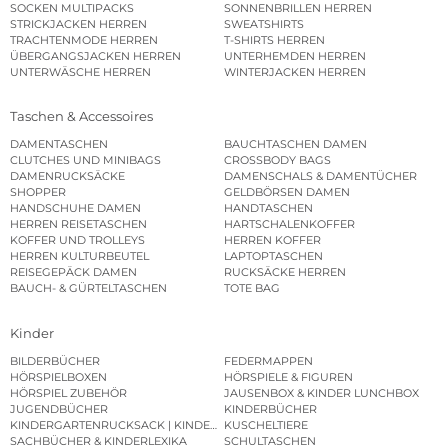
SOCKEN MULTIPACKS
SONNENBRILLEN HERREN
STRICKJACKEN HERREN
SWEATSHIRTS
TRACHTENMODE HERREN
T-SHIRTS HERREN
ÜBERGANGSJACKEN HERREN
UNTERHEMDEN HERREN
UNTERWÄSCHE HERREN
WINTERJACKEN HERREN
Taschen & Accessoires
DAMENTASCHEN
BAUCHTASCHEN DAMEN
CLUTCHES UND MINIBAGS
CROSSBODY BAGS
DAMENRUCKSÄCKE
DAMENSCHALS & DAMENTÜCHER
SHOPPER
GELDBÖRSEN DAMEN
HANDSCHUHE DAMEN
HANDTASCHEN
HERREN REISETASCHEN
HARTSCHALENKOFFER
KOFFER UND TROLLEYS
HERREN KOFFER
HERREN KULTURBEUTEL
LAPTOPTASCHEN
REISEGEPÄCK DAMEN
RUCKSÄCKE HERREN
BAUCH- & GÜRTELTASCHEN
TOTE BAG
Kinder
BILDERBÜCHER
FEDERMAPPEN
HÖRSPIELBOXEN
HÖRSPIELE & FIGUREN
HÖRSPIEL ZUBEHÖR
JAUSENBOX & KINDER LUNCHBOX
JUGENDBÜCHER
KINDERBÜCHER
KINDERGARTENRUCKSACK | KINDERGARTENBEUTEL
KUSCHELTIERE
SACHBÜCHER & KINDERLEXIKA
SCHULTASCHEN