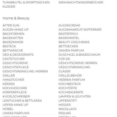
TURNBEUTEL & SPORTTASCHEN
WEIHNACHTSKINDERBÜCHER
KLEIDER
Home & Beauty
AFTER SUN
AUGENCREME
AUGEN MAKE UP
AUGENMAKEUP ENTFERNER
BACKFORMEN
BADTEPPICH
BADEMATTEN
BADEMÄNTEL
BADEZIMMER
BEAUTY GESCHENKE
BESTECK
BETTDECKEN
BETTWÄSCHE
DAMEN PARFUM
DEO & DEODORANTS
DUSCHGEL & BADESCHAUM
GÄSTETÜCHER
FÜR SIE
GESICHTSCREME
GESICHTSCREME HERREN
GESICHTSPFLEGE
GESICHTSREINIGUNG
GESICHTSREINIGUNG HERREN
GLÄSER
GRILLER
GRILLZUBEHÖR
HANDTÜCHER
HERREN PARFUM
KERZEN
KOCHBESTECK
KOCHGESCHIRR
KOCHTÖPFE
KÖRPERPFLEGE
KÜCHENGERÄTE
KUGELSCHREIBER
LAMPEN & LEUCHTEN
LEINTÜCHER & BETTLAKEN
LIPPENSTIFT
LIPPEN MAKE UP
MESSER
MÖBEL
NAGELLACK
UNISEX PARFUMS
PEELING