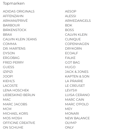
Topmarken
ADIDAS ORIGINALS
AESOP
AFFENZAHN
ALESSI
ARMANI/PRIVÉ
ARMEDANGELS
BARBOUR
BDK
BIRKENSTOCK
BOSS
BRAX
CALVIN KLEIN
CALVIN KLEIN JEANS
CLINIQUE
COMMA
COPENHAGEN
DR. MARTENS
DRYKORN
DYSON
ECOALF
ERGOBAG
FALKE
FRED PERRY
GOT BAG
GUESS
HUGO
IZIPIZI
JACK & JONES
JOOP!
KAPTEN & SON
KIEHL’S
LA PRAIRIE
LACOSTE
LE CREUSET
LENA HOSCHEK
LEVI’S®
LIEBESKIND BERLIN
LUISA CERANO
MAC
MARC CAIN
MARC JACOBS
MARC O’POLO
MCM
MEY
MICHAEL KORS
MONARI
MOS MOSH
NEW BALANCE
OFFICINE CREATIVE
OLYMP
ON SCHUHE
ONLY