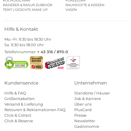
KOCHGESCHIRR
PORZELLAN
RASIERER & RASUR ZUBEHÖR
RAUMDÜFTE & KERZEN
TEINT | GESICHTS MAKE UP
VASEN
Hilfe & Kontakt
Mo.–Fr. 9:30 bis 18:30 Uhr
Sa. 9:30 bis 18:00 Uhr
Telefonnummer:
+ 43 316 / 870-0
Kundenservice
Unternehmen
Hilfe & FAQ
Standorte / Häuser
Größentabellen
Job & Karriere
Versand & Lieferung
Über uns
Retouren & Reklamationen FAQ
PlusCard
Click & Collect
Presse
Click & Reserve
Newsletter
Gastronomie