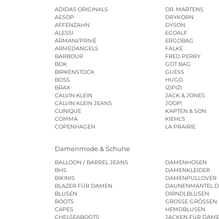
ADIDAS ORIGINALS
DR. MARTENS
AESOP
DRYKORN
AFFENZAHN
DYSON
ALESSI
ECOALF
ARMANI/PRIVÉ
ERGOBAG
ARMEDANGELS
FALKE
BARBOUR
FRED PERRY
BDK
GOT BAG
BIRKENSTOCK
GUESS
BOSS
HUGO
BRAX
IZIPIZI
CALVIN KLEIN
JACK & JONES
CALVIN KLEIN JEANS
JOOP!
CLINIQUE
KAPTEN & SON
COMMA
KIEHL’S
COPENHAGEN
LA PRAIRIE
Damenmode & Schuhe
BALLOON / BARREL JEANS
DAMENHOSEN
BHS
DAMENKLEIDER
BIKINIS
DAMENPULLOVER
BLAZER FÜR DAMEN
DAUNENMÄNTEL 
BLUSEN
DIRNDLBLUSEN
BOOTS
GROSSE GRÖSSEN
CAPES
HEMDBLUSEN
CHELSEABOOTS
JACKEN FÜR DAM