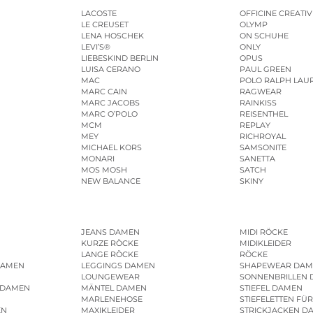
LACOSTE
OFFICINE CREATIV
LE CREUSET
OLYMP
LENA HOSCHEK
ON SCHUHE
LEVI’S®
ONLY
LIEBESKIND BERLIN
OPUS
LUISA CERANO
PAUL GREEN
MAC
POLO RALPH LAU
MARC CAIN
RAGWEAR
MARC JACOBS
RAINKISS
MARC O’POLO
REISENTHEL
MCM
REPLAY
MEY
RICHROYAL
MICHAEL KORS
SAMSONITE
MONARI
SANETTA
MOS MOSH
SATCH
NEW BALANCE
SKINY
JEANS DAMEN
MIDI RÖCKE
KURZE RÖCKE
MIDIKLEIDER
LANGE RÖCKE
RÖCKE
DAMEN
LEGGINGS DAMEN
SHAPEWEAR DAM
LOUNGEWEAR
SONNENBRILLEN
 DAMEN
MÄNTEL DAMEN
STIEFEL DAMEN
MARLENEHOSE
STIEFELETTEN FÜ
EN
MAXIKLEIDER
STRICKJACKEN D