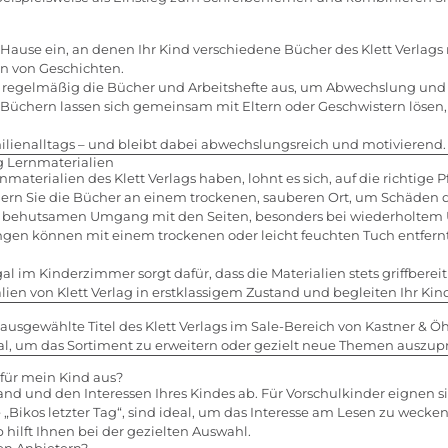
 Hause ein, an denen Ihr Kind verschiedene Bücher des Klett Verlags
n von Geschichten.
 regelmäßig die Bücher und Arbeitshefte aus, um Abwechslung und 
Büchern lassen sich gemeinsam mit Eltern oder Geschwistern lösen
ilienalltags – und bleibt dabei abwechslungsreich und motivierend.
g Lernmaterialien
materialien des Klett Verlags haben, lohnt es sich, auf die richtig
ern Sie die Bücher an einem trockenen, sauberen Ort, um Schäden 
n behutsamen Umgang mit den Seiten, besonders bei wiederholtem 
en können mit einem trockenen oder leicht feuchten Tuch entfernt
l im Kinderzimmer sorgt dafür, dass die Materialien stets griffberei
lien von Klett Verlag in erstklassigem Zustand und begleiten Ihr K
usgewählte Titel des Klett Verlags im Sale-Bereich von Kastner & Ö
al, um das Sortiment zu erweitern oder gezielt neue Themen auszup
für mein Kind aus?
nd und den Interessen Ihres Kindes ab. Für Vorschulkinder eignen
„Bikos letzter Tag“, sind ideal, um das Interesse am Lesen zu wecke
hilft Ihnen bei der gezielten Auswahl.
en Anbietern?