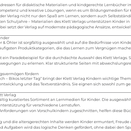
n Adressen für didaktische Materialien und kindgerechte Lernbücher
Kompetenz und kreative Lösungen, wenn es um Bildungsmedien für Kin
er Verlag nicht nur den Spaß am Lernen, sondern auch Selbstständig
ten Schuljahre – Materialien des Klett Verlags unterstützen Kinder i
Dabei setzt der Verlag auf modernste pädagogische Ansätze, entwic
inder
r & Öhler ist sorgfältig ausgewählt und auf die Bedürfnisse von Ki
häufigsten Produktkategorien, die das Lernen zum Vergnügen mache
ein Paradebeispiel für die durchdachte Auswahl des Klett Verlags
ewegungen zu erlernen. Klar strukturierte Seiten mit abwechslungsr
ngsvermögen fördern
 – Bikos letzter Tag“ bringt der Klett Verlag Kindern wichtige The
entwicklung und das Textverständnis. Sie eignen sich sowohl zum ge
tt Verlag
gfältig kuratiertes Sortiment an Lernmedien für Kinder. Die ausgewäh
terstützung für verschiedene Lernstufen.
 Anforderungen von Vorschulkindern zugeschnitten, helfen diese Büch
 und die altersgerechten Inhalte werden Kinder ermuntert, Freude 
d Aufgaben wird das logische Denken gefördert, ohne dabei den Spa