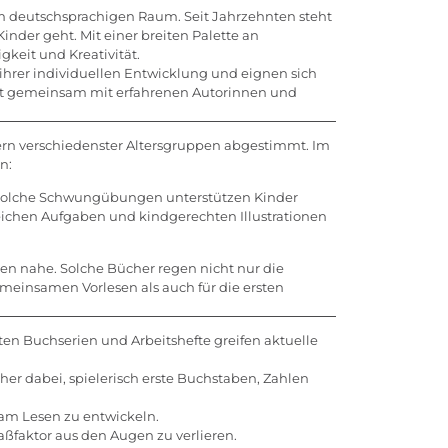
 im deutschsprachigen Raum. Seit Jahrzehnten steht
der geht. Mit einer breiten Palette an
keit und Kreativität.
n ihrer individuellen Entwicklung und eignen sich
kelt gemeinsam mit erfahrenen Autorinnen und
ndern verschiedenster Altersgruppen abgestimmt. Im
n:
. Solche Schwungübungen unterstützen Kinder
eichen Aufgaben und kindgerechten Illustrationen
men nahe. Solche Bücher regen nicht nur die
meinsamen Vorlesen als auch für die ersten
lten Buchserien und Arbeitshefte greifen aktuelle
er dabei, spielerisch erste Buchstaben, Zahlen
am Lesen zu entwickeln.
ßfaktor aus den Augen zu verlieren.