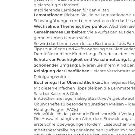
gleichzeitig zu fördern.
Inspirierende Lernideen für den Alltag
Lernstationen:
Richten Sie kleine Lernstationen zu
Schwungübungen und einen weiteren für das Lese
Wechselnde Themenschwerpunkte:
Wechseln Sie
Gemeinsames Erarbeiten:
Viele Aufgaben aus den 
gemeinsamen Lernen stärkt.
So wird das Lernen zum festen Bestandteil des Fam
Tipps zur Pflege und Aufbewahrung der Klett Verla
Damit Sie und Ihre Kinder lange Freude an den Lern
Schutz vor Feuchtigkeit und Verschmutzung:
Lag
Schonender Umgang:
Erklären Sie Ihrem Kind de
Reinigung der Oberflächen:
Leichte Verschmutzung
Reinigungsmittel.
Bücherregal für Übersichtlichkeit:
Ein eigenes Rega
Mit diesen einfachen Tipps bleiben die Lernmateria
Sale bei Kastner & Öhler
Entdecken Sie regelmäßig attraktive Angebote auf a
Übungshefte zu besonders günstigen Preisen – ide
Häufige Fragen (FAQs)
Wie wähle ich das passende Buch vom Klett Verlag 
Die Auswahl hängt vom Alter, dem Entwicklungssta
erste Schreibbewegungen fördern. Lesebücher, wie 
Inhaltsbeschreibung der einzelnen Bücher im Shop 
Wodurch unterscheidet sich Klett Verlag von ander