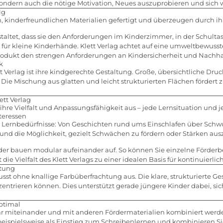
 sondern auch die nötige Motivation, Neues auszuprobieren und sich 
lg
n, kinderfreundlichen Materialien gefertigt und überzeugen durch i
staltet, dass sie den Anforderungen im Kinderzimmer, in der Schul
eal für kleine Kinderhände. Klett Verlag achtet auf eine umweltbewus
 Produkt den strengen Anforderungen an Kindersicherheit und Nachhal
k
 Verlag ist ihre kindgerechte Gestaltung. Große, übersichtliche Dru
Die Mischung aus glatten und leicht strukturierten Flächen förder
ett Verlag
ihre Vielfalt und Anpassungsfähigkeit aus – jede Lernsituation und j
teressen
en Lernbedürfnisse: Von Geschichten rund ums Einschlafen über Schw
nd die Möglichkeit, gezielt Schwächen zu fördern oder Stärken au
er bauen modular aufeinander auf. So können Sie einzelne Förderbe
die Vielfalt des Klett Verlags zu einer idealen Basis für kontinuierli
htung
t ohne knallige Farbüberfrachtung aus. Die klare, strukturierte Ges
ntrieren können. Dies unterstützt gerade jüngere Kinder dabei, sich
optimal
ar miteinander und mit anderen Fördermaterialien kombiniert wer
ispielsweise als Einstieg zum Schreibenlernen und kombinieren Si