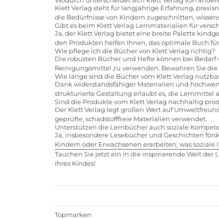
Klett Verlag steht für langjährige Erfahrung, pra
die Bedürfnisse von Kindern zugeschnitten, wissen
Gibt es beim Klett Verlag Lernmaterialien für vers
Ja, der Klett Verlag bietet eine breite Palette ki
den Produkten helfen Ihnen, das optimale Buch fü
Wie pflege ich die Bücher von Klett Verlag richtig?
Die robusten Bücher und Hefte können bei Bedarf v
Reinigungsmittel zu verwenden. Bewahren Sie die
Wie lange sind die Bücher vom Klett Verlag nutzba
Dank widerstandsfähiger Materialien und hochwerti
strukturierte Gestaltung erlaubt es, die Lernmitte
Sind die Produkte vom Klett Verlag nachhaltig prod
Der Klett Verlag legt großen Wert auf Umweltfreun
geprüfte, schadstofffreie Materialien verwendet.
Unterstützen die Lernbücher auch soziale Kompet
Ja, insbesondere Lesebücher und Geschichten fö
Kindern oder Erwachsenen erarbeiten, was soziale 
Tauchen Sie jetzt ein in die inspirierende Welt der
Ihres Kindes!
Topmarken