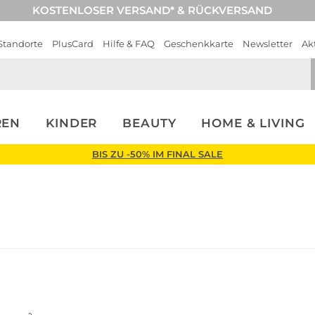
KOSTENLOSER VERSAND* & RÜCKVERSAND
Standorte
PlusCard
Hilfe & FAQ
Geschenkkarte
Newsletter
Ak
REN
KINDER
BEAUTY
HOME & LIVING
BIS ZU -50% IM FINAL SALE