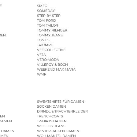
E
SMEG
SOMEDAY
STEP BY STEP
TOM FORD
TOM TAILOR
TOMMY HILFIGER
REN
TOMMY JEANS
TONIES
TRIUMPH
VEE COLLECTIVE
VEJA
VERO MODA
VILLEROY & BOCH
WEEKEND MAX MARA
WMF
SWEATSHIRTS FÜR DAMEN
SOCKEN DAMEN
DIRNDL & TRACHTENKLEIDER
EN
TRENCHCOATS
 DAMEN
T-SHIRTS DAMEN
WIDELEG JEANS
R DAMEN
WINTERJACKEN DAMEN
AMEN
WOLLMÄNTEL DAMEN