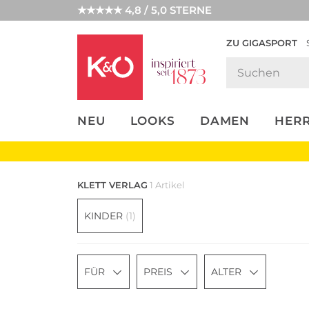
★★★★★ 4,8 / 5,0 STERNE
ZU GIGASPORT
FASHION-
UNSERE APP
CLICK &
CLICK &
TRENDS
COLLECT
RESERVE
NEU
LOOKS
DAMEN
HER
KLETT VERLAG
1 Artikel
KINDER
(1)
FÜR
PREIS
ALTER