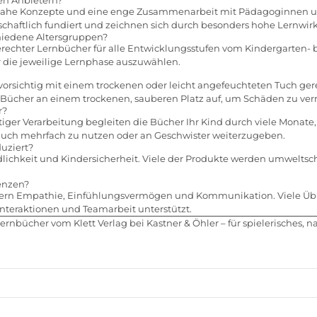
xisnahe Konzepte und eine enge Zusammenarbeit mit Pädagoginnen un
schaftlich fundiert und zeichnen sich durch besonders hohe Lernwir
chiedene Altersgruppen?
ndgerechter Lernbücher für alle Entwicklungsstufen vom Kindergarten-
r die jeweilige Lernphase auszuwählen.
orsichtig mit einem trockenen oder leicht angefeuchteten Tuch gere
 Bücher an einem trockenen, sauberen Platz auf, um Schäden zu ve
r?
ger Verarbeitung begleiten die Bücher Ihr Kind durch viele Monate,
l auch mehrfach zu nutzen oder an Geschwister weiterzugeben.
uziert?
dlichkeit und Kindersicherheit. Viele der Produkte werden umweltsc
enzen?
rdern Empathie, Einfühlungsvermögen und Kommunikation. Viele Ü
Interaktionen und Teamarbeit unterstützt.
 Lernbücher vom Klett Verlag bei Kastner & Öhler – für spielerisches,