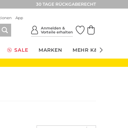
30 TAGE RÜCKGABERECHT
tionen
App
Anmelden &
Vorteile erhalten
SALE
MARKEN
MEHR K&Ö
NACH