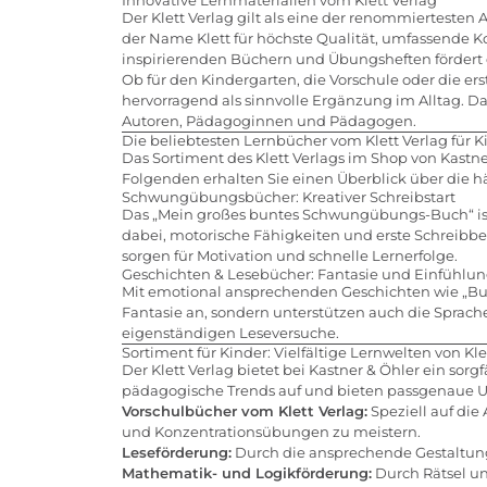
Der Klett Verlag gilt als eine der renommierteste
der Name Klett für höchste Qualität, umfassende 
inspirierenden Büchern und Übungsheften fördert d
Ob für den Kindergarten, die Vorschule oder die ers
hervorragend als sinnvolle Ergänzung im Alltag. 
Autoren, Pädagoginnen und Pädagogen.
Die beliebtesten Lernbücher vom Klett Verlag für K
Das Sortiment des Klett Verlags im Shop von Kastne
Folgenden erhalten Sie einen Überblick über die 
Schwungübungsbücher: Kreativer Schreibstart
Das „Mein großes buntes Schwungübungs-Buch“ ist 
dabei, motorische Fähigkeiten und erste Schreibb
sorgen für Motivation und schnelle Lernerfolge.
Geschichten & Lesebücher: Fantasie und Einfühlu
Mit emotional ansprechenden Geschichten wie „Buch
Fantasie an, sondern unterstützen auch die Sprach
eigenständigen Leseversuche.
Sortiment für Kinder: Vielfältige Lernwelten von Kle
Der Klett Verlag bietet bei Kastner & Öhler ein sor
pädagogische Trends auf und bieten passgenaue Un
Vorschulbücher vom Klett Verlag:
Speziell auf die
und Konzentrationsübungen zu meistern.
Leseförderung:
Durch die ansprechende Gestaltung
Mathematik- und Logikförderung:
Durch Rätsel un