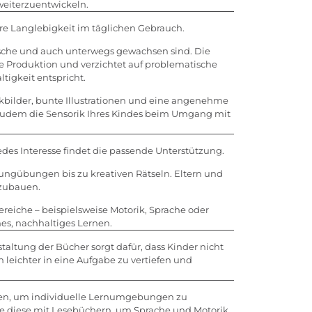
weiterzuentwickeln.
hre Langlebigkeit im täglichen Gebrauch.
tasche und auch unterwegs gewachsen sind. Die
ste Produktion und verzichtet auf problematische
tigkeit entspricht.
ckbilder, bunte Illustrationen und eine angenehme
t zudem die Sensorik Ihres Kindes beim Umgang mit
edes Interesse findet die passende Unterstützung.
ungübungen bis zu kreativen Rätseln. Eltern und
szubauen.
reiche – beispielsweise Motorik, Sprache oder
ches, nachhaltiges Lernen.
taltung der Bücher sorgt dafür, dass Kinder nicht
 leichter in eine Aufgabe zu vertiefen und
den, um individuelle Lernumgebungen zu
e diese mit Lesebüchern, um Sprache und Motorik